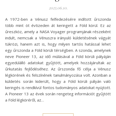
2025.06.10.
A 1972-ben a Vénusz felfedezésére indított űrszonda
több mint öt évtizeden át keringett a Föld körül. Ez az
űreszköz, amely a NASA Voyager programjának részeként
indult, nemcsak a Vénuszra irányuló küldetésének vágyát
tükrözi, hanem azt is, hogy milyen tartós hatással lehet
egy űrszonda a Föld körüli térségben. A szonda, amelynek
neve Pioneer 13, az idő múlásával a Föld körüli pályáján
egyedülálló adatokat gyűjtött, amelyek hozzájárultak az
űrkutatás fejlődéséhez. Az űrszonda fő célja a Vénusz
légkörének és felszínének tanulmányozása volt. Azonban a
küldetés során kiderült, hogy a Föld körüli pályán való
keringés is rendkívül fontos tudományos adatokat nyújtott.
A Pioneer 13 az évek során rengeteg információt gyűjtött
a Föld légköréről, az…