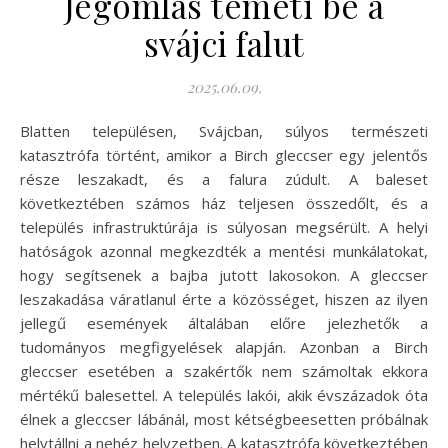
Jégomlás temeti be a
svájci falut
2025.06.09.
Blatten településen, Svájcban, súlyos természeti
katasztrófa történt, amikor a Birch gleccser egy jelentős
része leszakadt, és a falura zúdult. A baleset
következtében számos ház teljesen összedőlt, és a
település infrastruktúrája is súlyosan megsérült. A helyi
hatóságok azonnal megkezdték a mentési munkálatokat,
hogy segítsenek a bajba jutott lakosokon. A gleccser
leszakadása váratlanul érte a közösséget, hiszen az ilyen
jellegű események általában előre jelezhetők a
tudományos megfigyelések alapján. Azonban a Birch
gleccser esetében a szakértők nem számoltak ekkora
mértékű balesettel. A település lakói, akik évszázadok óta
élnek a gleccser lábánál, most kétségbeesetten próbálnak
helytállni a nehéz helyzetben. A katasztrófa következtében