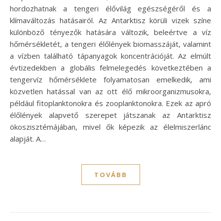
hordozhatnak a tengeri élővilág egészségéről és a
klímaváltozás hatásairól. Az Antarktisz körüli vizek színe
különböző tényezők hatására változik, beleértve a víz
hőmérsékletét, a tengeri élőlények biomasszáját, valamint
a vízben található tápanyagok koncentrációját. Az elmúlt
évtizedekben a globális felmelegedés következtében a
tengervíz hőmérséklete folyamatosan emelkedik, ami
közvetlen hatással van az ott élő mikroorganizmusokra,
például fitoplanktonokra és zooplanktonokra. Ezek az apró
élőlények alapvető szerepet játszanak az Antarktisz
ökoszisztémájában, mivel ők képezik az élelmiszerlánc
alapját. A…
TOVÁBB