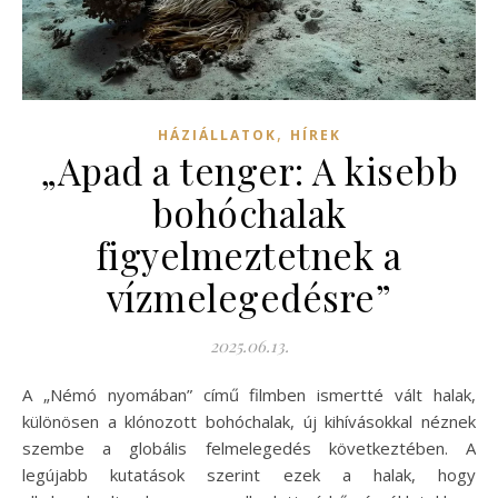
,
HÁZIÁLLATOK
HÍREK
„Apad a tenger: A kisebb
bohóchalak
figyelmeztetnek a
vízmelegedésre”
2025.06.13.
A „Némó nyomában” című filmben ismertté vált halak,
különösen a klónozott bohóchalak, új kihívásokkal néznek
szembe a globális felmelegedés következtében. A
legújabb kutatások szerint ezek a halak, hogy