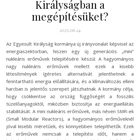
Királyságban a
megépítésüket?
2025.06.14.
Az Egyesült Királyság kormánya új irányvonalat képvisel az
energiaszektorban, hiszen egy új generációs „mini”
nukleáris erőművek telepítésére készül. A hagyományos
nagy nukleáris erőművek mellett ezek a kisebb
létesítmények ígéretes alternatívát jelenthetnek a
fenntartható energia előállítására, és a klímaváltozás elleni
harcban is jelentős szerepet játszhatnak. A kormány célja,
hogy csökkentse az ország függőségét a fosszilis
tüzelőanyagoktól, miközben biztosítja az energiaellátás
stabilitását. A mini nukleáris erőművek, más néven SMR-ek
(Small Modular Reactors), a hagyományos erőműveknél
jóval kisebb méretűek, és könnyebben telepíthetők. Ezek
az erőművek nemcsak a telepítési időt, hanem a