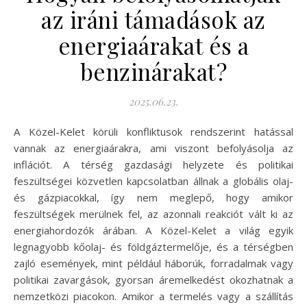
az iráni támadások az
energiaárakat és a
benzinárakat?
2025.06.23.
A Közel-Kelet körüli konfliktusok rendszerint hatással
vannak az energiaárakra, ami viszont befolyásolja az
inflációt. A térség gazdasági helyzete és politikai
feszültségei közvetlen kapcsolatban állnak a globális olaj-
és gázpiacokkal, így nem meglepő, hogy amikor
feszültségek merülnek fel, az azonnali reakciót vált ki az
energiahordozók árában. A Közel-Kelet a világ egyik
legnagyobb kőolaj- és földgáztermelője, és a térségben
zajló események, mint például háborúk, forradalmak vagy
politikai zavargások, gyorsan áremelkedést okozhatnak a
nemzetközi piacokon. Amikor a termelés vagy a szállítás