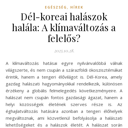
,
EGÉSZSÉG
HÍREK
Dél-koreai halászok
halála: A klímaváltozás a
felelős?
2025.10.28.
A klímaváltozás hatásai egyre nyilvánvalóbbá válnak
világszerte, és nem csupán a szárazföldi ökoszisztémákat
érintik, hanem a tengeri élővilágot is. Dél-Korea, amely
gazdag halászati hagyományokkal rendelkezik, különösen
érzékeny a globális felmelegedés következményeire. A
halászat nem csupán fontos gazdasági ágazat, hanem a
helyi közösségek életének szerves része is. Az
éghajlatváltozás hatására azonban a tengeri élőhelyek
megváltoznak, ami közvetlenül befolyásolja a halászati
lehetőségeket és a halászok életét. A halászat során