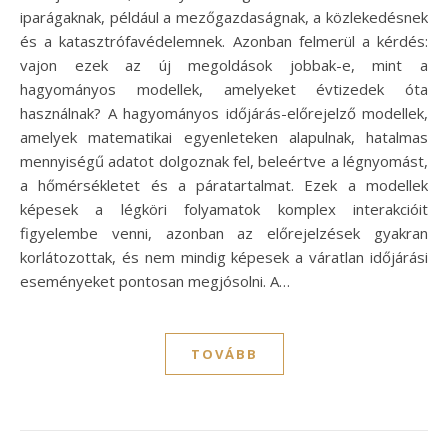
iparágaknak, például a mezőgazdaságnak, a közlekedésnek
és a katasztrófavédelemnek. Azonban felmerül a kérdés:
vajon ezek az új megoldások jobbak-e, mint a
hagyományos modellek, amelyeket évtizedek óta
használnak? A hagyományos időjárás-előrejelző modellek,
amelyek matematikai egyenleteken alapulnak, hatalmas
mennyiségű adatot dolgoznak fel, beleértve a légnyomást,
a hőmérsékletet és a páratartalmat. Ezek a modellek
képesek a légköri folyamatok komplex interakcióit
figyelembe venni, azonban az előrejelzések gyakran
korlátozottak, és nem mindig képesek a váratlan időjárási
eseményeket pontosan megjósolni. A…
TOVÁBB