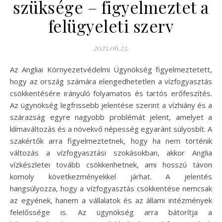
szüksége – figyelmeztet a
felügyeleti szerv
2025.06.23.
Az Angliai Környezetvédelmi Ügynökség figyelmeztetett,
hogy az ország számára elengedhetetlen a vízfogyasztás
csökkentésére irányuló folyamatos és tartós erőfeszítés.
Az ügynökség legfrissebb jelentése szerint a vízhiány és a
szárazság egyre nagyobb problémát jelent, amelyet a
klímaváltozás és a növekvő népesség egyaránt súlyosbít. A
szakértők arra figyelmeztetnek, hogy ha nem történik
változás a vízfogyasztási szokásokban, akkor Anglia
vízkészletei tovább csökkenhetnek, ami hosszú távon
komoly következményekkel járhat. A jelentés
hangsúlyozza, hogy a vízfogyasztás csökkentése nemcsak
az egyének, hanem a vállalatok és az állami intézmények
felelőssége is. Az ügynökség arra bátorítja a