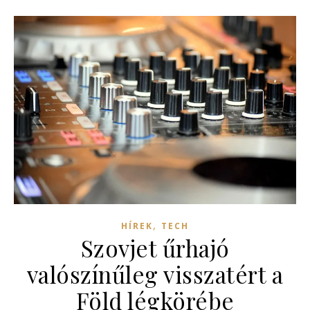
,
HÍREK
TECH
Szovjet űrhajó
valószínűleg visszatért a
Föld légkörébe