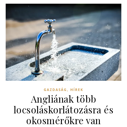
,
GAZDASÁG
HÍREK
Angliának több
locsoláskorlátozásra és
okosmérőkre van