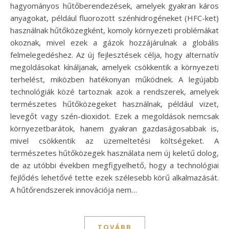
hagyományos hűtőberendezések, amelyek gyakran káros
anyagokat, például fluorozott szénhidrogéneket (HFC-ket)
használnak hűtőközegként, komoly környezeti problémákat
okoznak, mivel ezek a gázok hozzájárulnak a globális
felmelegedéshez. Az új fejlesztések célja, hogy alternatív
megoldásokat kínáljanak, amelyek csökkentik a környezeti
terhelést, miközben hatékonyan működnek. A legújabb
technológiák közé tartoznak azok a rendszerek, amelyek
természetes hűtőközegeket használnak, például vizet,
levegőt vagy szén-dioxidot. Ezek a megoldások nemcsak
környezetbarátok, hanem gyakran gazdaságosabbak is,
mivel csökkentik az üzemeltetési költségeket. A
természetes hűtőközegek használata nem új keletű dolog,
de az utóbbi években megfigyelhető, hogy a technológiai
fejlődés lehetővé tette ezek szélesebb körű alkalmazását.
A hűtőrendszerek innovációja nem…
TOVÁBB