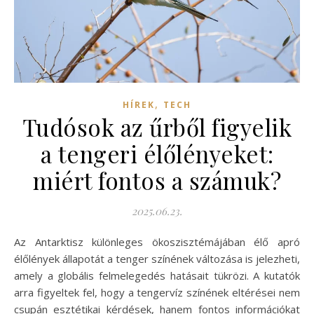
,
HÍREK
TECH
Tudósok az űrből figyelik
a tengeri élőlényeket:
miért fontos a számuk?
2025.06.23.
Az Antarktisz különleges ökoszisztémájában élő apró
élőlények állapotát a tenger színének változása is jelezheti,
amely a globális felmelegedés hatásait tükrözi. A kutatók
arra figyeltek fel, hogy a tengervíz színének eltérései nem
csupán esztétikai kérdések, hanem fontos információkat