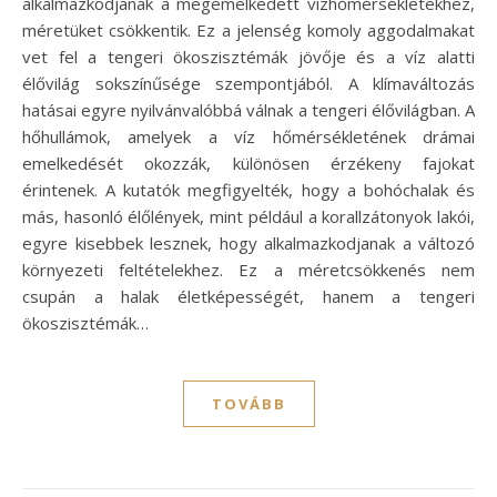
alkalmazkodjanak a megemelkedett vízhőmérsékletekhez,
méretüket csökkentik. Ez a jelenség komoly aggodalmakat
vet fel a tengeri ökoszisztémák jövője és a víz alatti
élővilág sokszínűsége szempontjából. A klímaváltozás
hatásai egyre nyilvánvalóbbá válnak a tengeri élővilágban. A
hőhullámok, amelyek a víz hőmérsékletének drámai
emelkedését okozzák, különösen érzékeny fajokat
érintenek. A kutatók megfigyelték, hogy a bohóchalak és
más, hasonló élőlények, mint például a korallzátonyok lakói,
egyre kisebbek lesznek, hogy alkalmazkodjanak a változó
környezeti feltételekhez. Ez a méretcsökkenés nem
csupán a halak életképességét, hanem a tengeri
ökoszisztémák…
TOVÁBB