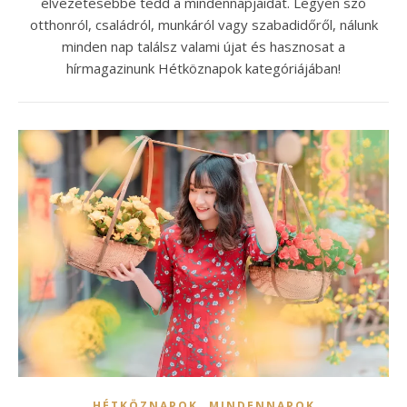
élvezetesebbé tedd a mindennapjaidat. Legyen szó
otthonról, családról, munkáról vagy szabadidőről, nálunk
minden nap találsz valami újat és hasznosat a
hírmagazinunk Hétköznapok kategóriájában!
,
HÉTKÖZNAPOK
MINDENNAPOK