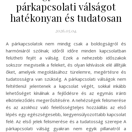
párkapcsolati válságot
hatékonyan és tudatosan
2026.05.04.
A párkapcsolatok nem mindig csak a boldogságról és
harmóniáról szólnak; időről időre minden kapcsolatban
felütheti fejét a válság. Ezek a nehezebb időszakok
sokszor megviselik a feleket, és olyan kihívások elé állítják
őket, amelyek megoldásához türelemre, megértésre és
tudatosságra van szükség. A párkapcsolati válságok nem
feltétlenül jelentenek a kapcsolat végét, sokkal inkább
lehetőséget kínálnak a fejlődésre és az egymás iránti
elköteleződés megerősítésére. A nehézségek felismerése
és az azokhoz való felelősségteljes hozzáállás az első
lépés egy egészségesebb, kiegyensúlyozottabb kapcsolat
felé. Az első jelek felismerése és a tudatosság szerepe A
párkapcsolati válság gyakran nem egyik pillanatról a