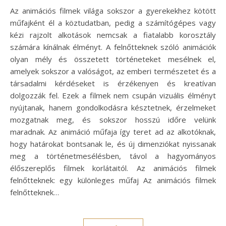
Az animációs filmek világa sokszor a gyerekekhez kötött
műfajként él a köztudatban, pedig a számítógépes vagy
kézi rajzolt alkotások nemcsak a fiatalabb korosztály
számára kínálnak élményt. A felnőtteknek szóló animációk
olyan mély és összetett történeteket mesélnek el,
amelyek sokszor a valóságot, az emberi természetet és a
társadalmi kérdéseket is érzékenyen és kreatívan
dolgozzák fel. Ezek a filmek nem csupán vizuális élményt
nyújtanak, hanem gondolkodásra késztetnek, érzelmeket
mozgatnak meg, és sokszor hosszú időre velünk
maradnak. Az animáció műfaja így teret ad az alkotóknak,
hogy határokat bontsanak le, és új dimenziókat nyissanak
meg a történetmesélésben, távol a hagyományos
élőszereplős filmek korlátaitól. Az animációs filmek
felnőtteknek: egy különleges műfaj Az animációs filmek
felnőtteknek…