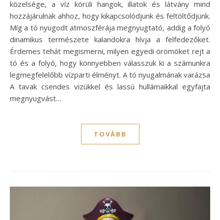
közelsége, a víz körüli hangok, illatok és látvány mind
hozzájárulnak ahhoz, hogy kikapcsolódjunk és feltöltődjünk.
Míg a tó nyugodt atmoszférája megnyugtató, addig a folyó
dinamikus természete kalandokra hívja a felfedezőket.
Érdemes tehát megismerni, milyen egyedi örömöket rejt a
tó és a folyó, hogy könnyebben válasszuk ki a számunkra
legmegfelelőbb vízparti élményt. A tó nyugalmának varázsa
A tavak csendes vizükkel és lassú hullámaikkal egyfajta
megnyugvást…
TOVÁBB