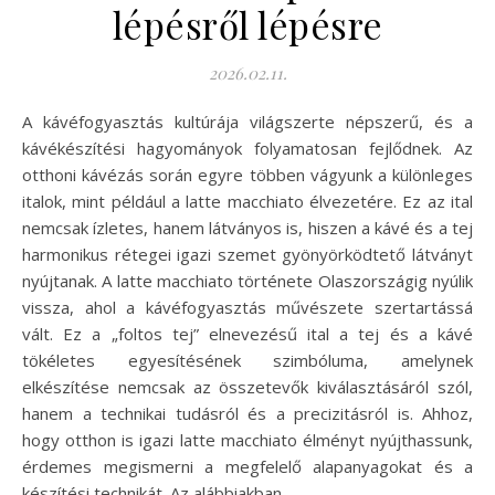
lépésről lépésre
2026.02.11.
A kávéfogyasztás kultúrája világszerte népszerű, és a
kávékészítési hagyományok folyamatosan fejlődnek. Az
otthoni kávézás során egyre többen vágyunk a különleges
italok, mint például a latte macchiato élvezetére. Ez az ital
nemcsak ízletes, hanem látványos is, hiszen a kávé és a tej
harmonikus rétegei igazi szemet gyönyörködtető látványt
nyújtanak. A latte macchiato története Olaszországig nyúlik
vissza, ahol a kávéfogyasztás művészete szertartássá
vált. Ez a „foltos tej” elnevezésű ital a tej és a kávé
tökéletes egyesítésének szimbóluma, amelynek
elkészítése nemcsak az összetevők kiválasztásáról szól,
hanem a technikai tudásról és a precizitásról is. Ahhoz,
hogy otthon is igazi latte macchiato élményt nyújthassunk,
érdemes megismerni a megfelelő alapanyagokat és a
készítési technikát. Az alábbiakban…