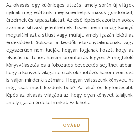
Az olvasás egy különleges utazás, amely során új világok
nyílnak meg előttünk, megismerhetjük mások gondolatait,
érzelmeit és tapasztalatait. Az első lépések azonban sokak
számára kihívást jelenthetnek, hiszen nem mindig könnyű
megtalálni azt a stílust vagy műfajt, amely igazán leköti az
érdeklődést. Sokszor a kezdők elbizonytalanodnak, vagy
egyszerűen nem tudják, hogyan fogjanak hozzá, hogy az
olvasás ne teher, hanem örömforrás legyen. A megfelelő
könyvválasztás és a fokozatos bevezetés segíthet abban,
hogy a könyvek világa ne csak elérhetővé, hanem vonzóvá
is váljon mindenki számára. Hogyan válasszunk könyvet, ha
még csak most kezdünk bele? Az első és legfontosabb
lépés az olvasás világába az, hogy olyan könyvet találjunk,
amely igazán érdekel minket. Ez lehet…
TOVÁBB