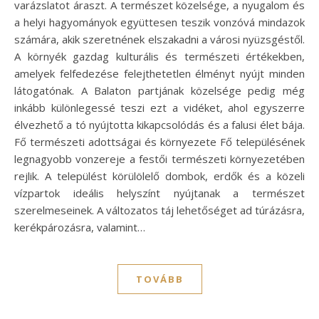
varázslatot áraszt. A természet közelsége, a nyugalom és
a helyi hagyományok együttesen teszik vonzóvá mindazok
számára, akik szeretnének elszakadni a városi nyüzsgéstől.
A környék gazdag kulturális és természeti értékekben,
amelyek felfedezése felejthetetlen élményt nyújt minden
látogatónak. A Balaton partjának közelsége pedig még
inkább különlegessé teszi ezt a vidéket, ahol egyszerre
élvezhető a tó nyújtotta kikapcsolódás és a falusi élet bája.
Fő természeti adottságai és környezete Fő településének
legnagyobb vonzereje a festői természeti környezetében
rejlik. A települést körülölelő dombok, erdők és a közeli
vízpartok ideális helyszínt nyújtanak a természet
szerelmeseinek. A változatos táj lehetőséget ad túrázásra,
kerékpározásra, valamint…
TOVÁBB