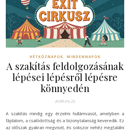
,
HÉTKÖZNAPOK
MINDENNAPOK
A szakítás feldolgozásának
lépései lépésről lépésre
könnyedén
2026.03.23.
A szakítás mindig egy érzelmi hullámvasút, amelyben a
fájdalom, a csalódottság és a bizonytalanság keveredik. Ez
az időszak gyakran megvisel, és sokszor nehéz megtalálni