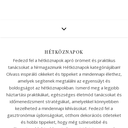
HÉTKÖZNAPOK
Fedezd fel a hétköznapok apró örömeit és praktikus
tanácsokat a hírmagazinunk Hétköznapok kategóriájában!
Olvass inspiráló cikkeket és tippeket a mindennapi élethez,
amelyek segítenek megtalálni az egyensúlyt és
boldogságot az hétköznapokban. Ismerd meg a legjobb
háztartási praktikákat, egészséges életmód tanácsokat és
időmenedzsment stratégiákat, amelyekkel könnyebben
kezelheted a mindennapi kihívásokat. Fedezd fel a
gasztronómiai újdonságokat, otthoni dekorációs ötleteket
és hobbi tippeket, hogy még színesebbé és