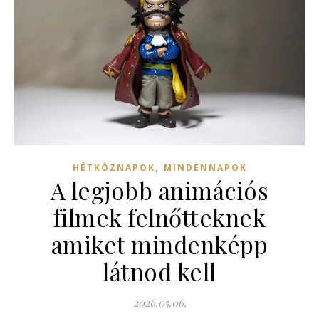
,
HÉTKÖZNAPOK
MINDENNAPOK
A legjobb animációs
filmek felnőtteknek
amiket mindenképp
látnod kell
2026.05.06.