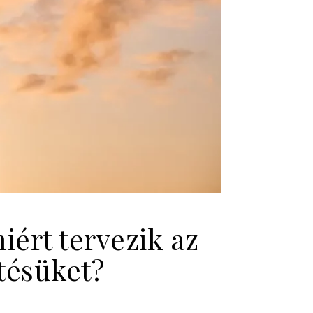
iért tervezik az
tésüket?