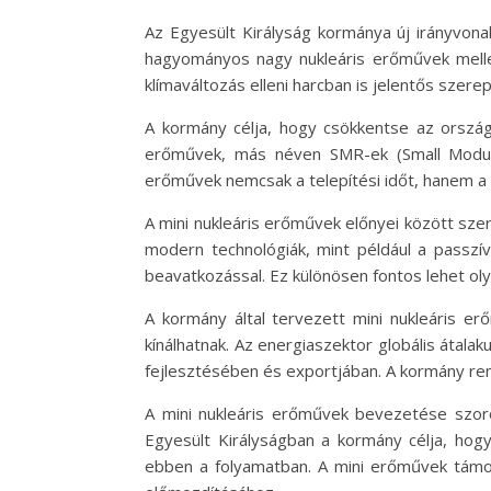
Az Egyesült Királyság kormánya új irányvonal
hagyományos nagy nukleáris erőművek mellett
klímaváltozás elleni harcban is jelentős szere
A kormány célja, hogy csökkentse az ország f
erőművek, más néven SMR-ek (Small Modula
erőművek nemcsak a telepítési időt, hanem a 
A mini nukleáris erőművek előnyei között sz
modern technológiák, mint például a passzí
beavatkozással. Ez különösen fontos lehet ol
A kormány által tervezett mini nukleáris er
kínálhatnak. Az energiaszektor globális átala
fejlesztésében és exportjában. A kormány rem
A mini nukleáris erőművek bevezetése szoro
Egyesült Királyságban a kormány célja, hogy
ebben a folyamatban. A mini erőművek támoga