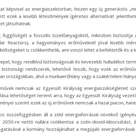
at képvisel az energiaszektorban, hiszen egy új generációs „mi
 ezek a kisebb létesítmények ígéretes alternatívát jelenthetne
pet játszhatnak.
üggőségét a fosszilis tüzelőanyagoktól, miközben biztosítja az 
r Reactors), a hagyományos erőműveknél jóval kisebb mére
költségeket is csökkenthetik, ami vonzó lehet a befektetők és a
erepel, hogy rendkívül biztonságosak és kevesebb hulladékot te
v biztonsági rendszerek, lehetővé teszik, hogy ezek az erőműv
yan országokban, ahol a munkaerőhiány vagy a szakértelem hiánya
őművek nemcsak az Egyesült Királyság energiaszükségleteit sz
kulása lehetőséget teremt arra, hogy az Egyesült Királyság vezet
ényei szerint ezek az új erőművek nemcsak a hazai piacon, hane
s összefüggésben áll a zöld energiaforrások növekvő igényéve
 2050-re nettó nullára csökkentse a szén-dioxid-kibocsátást, é
tásával a kormány hozzájárulhat a megújuló energiaforrások d