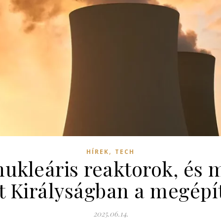
,
HÍREK
TECH
nukleáris reaktorok, és m
t Királyságban a megépí
2025.06.14.