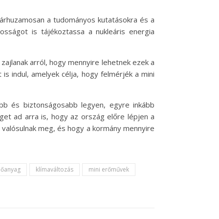
 párhuzamosan a tudományos kutatásokra és a
kosságot is tájékoztassa a nukleáris energia
 zajlanak arról, hogy mennyire lehetnek ezek a
 is indul, amelyek célja, hogy felmérjék a mini
óbb és biztonságosabb legyen, egyre inkább
et ad arra is, hogy az ország előre lépjen a
re valósulnak meg, és hogy a kormány mennyire
előanyag
klímaváltozás
mini erőművek