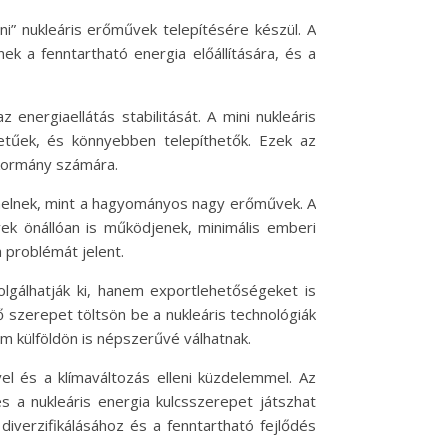
ni” nukleáris erőművek telepítésére készül. A
k a fenntartható energia előállítására, és a
energiaellátás stabilitását. A mini nukleáris
tűek, és könnyebben telepíthetők. Ezek az
 kormány számára.
rmelnek, mint a hagyományos nagy erőművek. A
ek önállóan is működjenek, minimális emberi
 problémát jelent.
olgálhatják ki, hanem exportlehetőségeket is
ő szerepet töltsön be a nukleáris technológiák
m külföldön is népszerűvé válhatnak.
l és a klímaváltozás elleni küzdelemmel. Az
s a nukleáris energia kulcsszerepet játszhat
iverzifikálásához és a fenntartható fejlődés