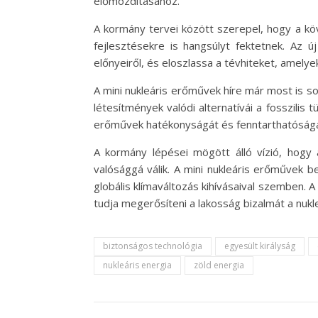
előmozdításához.
A kormány tervei között szerepel, hogy a k
fejlesztésekre is hangsúlyt fektetnek. Az ú
előnyeiről, és eloszlassa a tévhiteket, amelye
A mini nukleáris erőművek híre már most is so
létesítmények valódi alternatívái a fosszilis 
erőművek hatékonyságát és fenntarthatóságá
A kormány lépései mögött álló vízió, hogy
valósággá válik. A mini nukleáris erőművek 
globális klímaváltozás kihívásaival szemben.
tudja megerősíteni a lakosság bizalmát a nukle
biztonságos technológia
egyesült királyság
nukleáris energia
zöld energia