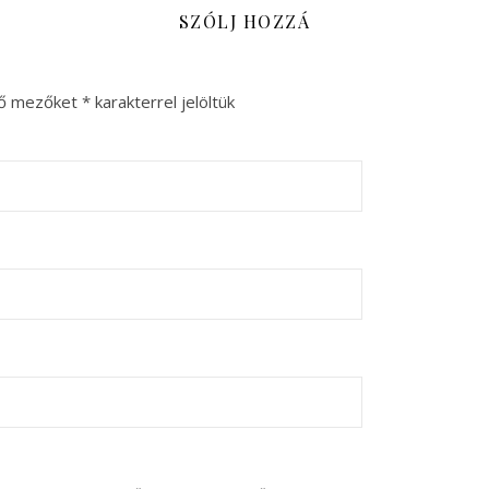
SZÓLJ HOZZÁ
ző mezőket
*
karakterrel jelöltük