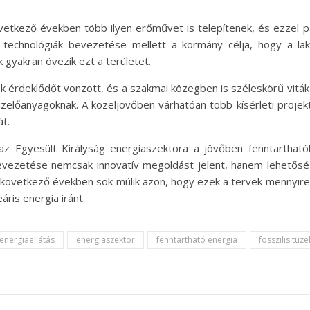
övetkező években több ilyen erőművet is telepítenek, és ezzel
j technológiák bevezetése mellett a kormány célja, hogy a la
k gyakran övezik ezt a területet.
k érdeklődőt vonzott, és a szakmai közegben is széleskörű viták
tüzelőanyagoknak. A közeljövőben várhatóan több kísérleti projekt
t.
 az Egyesült Királyság energiaszektora a jövőben fenntarthat
bevezetése nemcsak innovatív megoldást jelent, hanem lehetőség
 A következő években sok múlik azon, hogy ezek a tervek mennyi
áris energia iránt.
energiaellátás
energiaszektor
fenntartható energia
fosszilis tüz