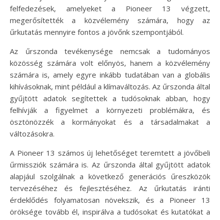
felfedezések, amelyeket a Pioneer 13 végzett,
megerősítették a közvélemény számára, hogy az
űrkutatás mennyire fontos a jövőnk szempontjából.
Az űrszonda tevékenysége nemcsak a tudományos
közösség számára volt előnyös, hanem a közvélemény
számára is, amely egyre inkább tudatában van a globális
kihívásoknak, mint például a klímaváltozás. Az űrszonda által
gyűjtött adatok segítettek a tudósoknak abban, hogy
felhívják a figyelmet a környezeti problémákra, és
ösztönözzék a kormányokat és a társadalmakat a
változásokra.
A Pioneer 13 számos új lehetőséget teremtett a jövőbeli
űrmissziók számára is. Az űrszonda által gyűjtött adatok
alapjául szolgálnak a következő generációs űreszközök
tervezéséhez és fejlesztéséhez. Az űrkutatás iránti
érdeklődés folyamatosan növekszik, és a Pioneer 13
öröksége tovább él, inspirálva a tudósokat és kutatókat a