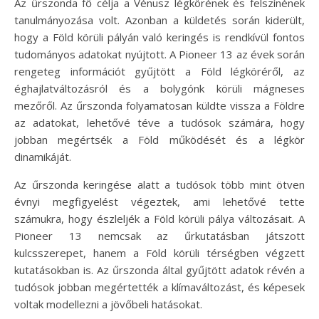
Az űrszonda fő célja a Vénusz légkörének és felszínének
tanulmányozása volt. Azonban a küldetés során kiderült,
hogy a Föld körüli pályán való keringés is rendkívül fontos
tudományos adatokat nyújtott. A Pioneer 13 az évek során
rengeteg információt gyűjtött a Föld légköréről, az
éghajlatváltozásról és a bolygónk körüli mágneses
mezőről. Az űrszonda folyamatosan küldte vissza a Földre
az adatokat, lehetővé téve a tudósok számára, hogy
jobban megértsék a Föld működését és a légkör
dinamikáját.
Az űrszonda keringése alatt a tudósok több mint ötven
évnyi megfigyelést végeztek, ami lehetővé tette
számukra, hogy észleljék a Föld körüli pálya változásait. A
Pioneer 13 nemcsak az űrkutatásban játszott
kulcsszerepet, hanem a Föld körüli térségben végzett
kutatásokban is. Az űrszonda által gyűjtött adatok révén a
tudósok jobban megértették a klímaváltozást, és képesek
voltak modellezni a jövőbeli hatásokat.