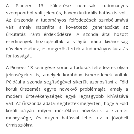
A Pioneer 13 küldetése nemcsak tudományos
szempontból volt jelentős, hanem kulturális hatása is volt.
Az űrszonda a tudományos felfedezések szimbólumává
vált, amely inspirálta a következő generációkat az
űrkutatás iránti érdeklődésre. A szonda által hozott
eredmények hozzájárultak a világűr iránti kíváncsiság
növekedéséhez, és megerősítették a tudományos kutatás
fontosságát.
A Pioneer 13 keringése során a tudósok felfedeztek olyan
jelenségeket is, amelyek korábban ismeretlenek voltak.
Például a szonda segítségével sikerült azonosítani a Föld
körüli űrszemét egyre növekvő problémáját, amely a
modern űrtevékenységek egyik legnagyobb kihívásává
vált. Az űrszonda adatai segítettek megérteni, hogy a Föld
körüli pályán milyen mértékben növekszik a szemét
mennyisége, és milyen hatással lehet ez a jövőbeli
űrmissziókra.