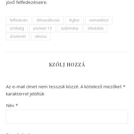
jövő felfedezéseire.
felfedezés
klímaváltozás
légkör
nemzetközi
örökség
pioneer 13
tudomány
űrkutatás
űrszemét
vénusz
SZÓLJ HOZZÁ
Az e-mail címet nem tesszük közzé.
A kötelező mezőket
*
karakterrel jelöltük
Név
*