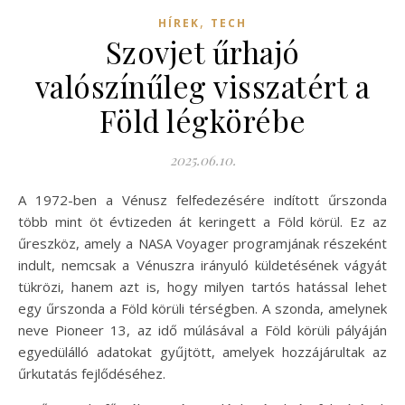
,
HÍREK
TECH
Szovjet űrhajó
valószínűleg visszatért a
Föld légkörébe
2025.06.10.
A 1972-ben a Vénusz felfedezésére indított űrszonda
több mint öt évtizeden át keringett a Föld körül. Ez az
űreszköz, amely a NASA Voyager programjának részeként
indult, nemcsak a Vénuszra irányuló küldetésének vágyát
tükrözi, hanem azt is, hogy milyen tartós hatással lehet
egy űrszonda a Föld körüli térségben. A szonda, amelynek
neve Pioneer 13, az idő múlásával a Föld körüli pályáján
egyedülálló adatokat gyűjtött, amelyek hozzájárultak az
űrkutatás fejlődéséhez.