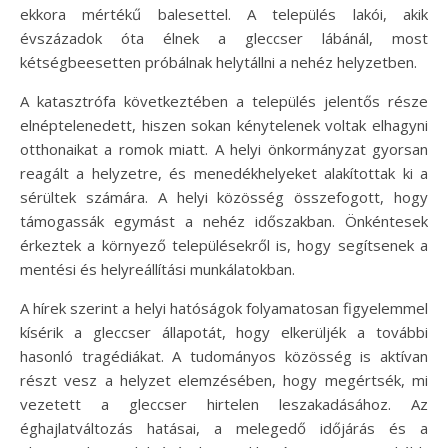
ekkora mértékű balesettel. A település lakói, akik
évszázadok óta élnek a gleccser lábánál, most
kétségbeesetten próbálnak helytállni a nehéz helyzetben.
A katasztrófa következtében a település jelentős része
elnéptelenedett, hiszen sokan kénytelenek voltak elhagyni
otthonaikat a romok miatt. A helyi önkormányzat gyorsan
reagált a helyzetre, és menedékhelyeket alakítottak ki a
sérültek számára. A helyi közösség összefogott, hogy
támogassák egymást a nehéz időszakban. Önkéntesek
érkeztek a környező településekről is, hogy segítsenek a
mentési és helyreállítási munkálatokban.
A hírek szerint a helyi hatóságok folyamatosan figyelemmel
kísérik a gleccser állapotát, hogy elkerüljék a további
hasonló tragédiákat. A tudományos közösség is aktívan
részt vesz a helyzet elemzésében, hogy megértsék, mi
vezetett a gleccser hirtelen leszakadásához. Az
éghajlatváltozás hatásai, a melegedő időjárás és a