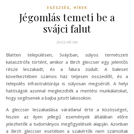
,
EGÉSZSÉG
HÍREK
Jégomlás temeti be a
svájci falut
2025.06.09.
Blatten településen, Svájcban, súlyos természeti
katasztrófa történt, amikor a Birch gleccser egy jelentős
része leszakadt, és a falura zúdult. A baleset
következtében számos ház teljesen összedőlt, és a
település infrastruktúrája is súlyosan megsérült. A helyi
hatóságok azonnal megkezdték a mentési munkálatokat,
hogy segítsenek a bajba jutott lakosokon.
A gleccser leszakadása váratlanul érte a közösséget,
hiszen az ilyen jellegű események általában előre
jelezhetők a tudományos megfigyelések alapján. Azonban
a Birch gleccser esetében a szakértők nem számoltak