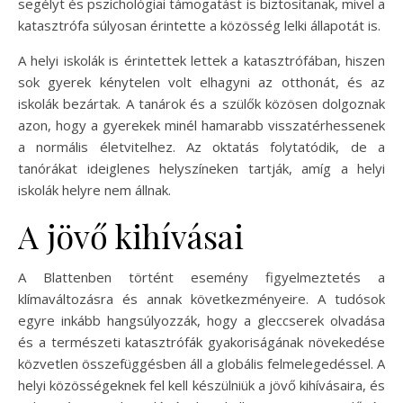
segélyt és pszichológiai támogatást is biztosítanak, mivel a
katasztrófa súlyosan érintette a közösség lelki állapotát is.
A helyi iskolák is érintettek lettek a katasztrófában, hiszen
sok gyerek kénytelen volt elhagyni az otthonát, és az
iskolák bezártak. A tanárok és a szülők közösen dolgoznak
azon, hogy a gyerekek minél hamarabb visszatérhessenek
a normális életvitelhez. Az oktatás folytatódik, de a
tanórákat ideiglenes helyszíneken tartják, amíg a helyi
iskolák helyre nem állnak.
A jövő kihívásai
A Blattenben történt esemény figyelmeztetés a
klímaváltozásra és annak következményeire. A tudósok
egyre inkább hangsúlyozzák, hogy a gleccserek olvadása
és a természeti katasztrófák gyakoriságának növekedése
közvetlen összefüggésben áll a globális felmelegedéssel. A
helyi közösségeknek fel kell készülniük a jövő kihívásaira, és