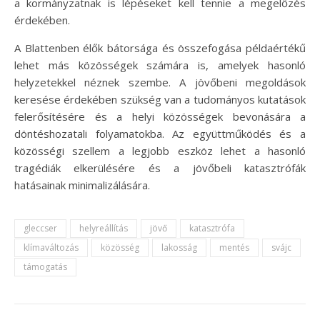
a kormányzatnak is lépéseket kell tennie a megelőzés
érdekében.
A Blattenben élők bátorsága és összefogása példaértékű
lehet más közösségek számára is, amelyek hasonló
helyzetekkel néznek szembe. A jövőbeni megoldások
keresése érdekében szükség van a tudományos kutatások
felerősítésére és a helyi közösségek bevonására a
döntéshozatali folyamatokba. Az együttműködés és a
közösségi szellem a legjobb eszköz lehet a hasonló
tragédiák elkerülésére és a jövőbeli katasztrófák
hatásainak minimalizálására.
gleccser
helyreállítás
jövő
katasztrófa
klímaváltozás
közösség
lakosság
mentés
svájc
támogatás