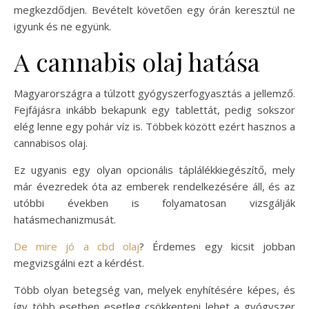
megkezdődjen. Bevételt követően egy órán keresztül ne
igyunk és ne együnk.
A cannabis olaj hatása
Magyarországra a túlzott gyógyszerfogyasztás a jellemző.
Fejfájásra inkább bekapunk egy tablettát, pedig sokszor
elég lenne egy pohár víz is. Többek között ezért hasznos a
cannabisos olaj.
Ez ugyanis egy olyan opcionális táplálékkiegészítő, mely
már évezredek óta az emberek rendelkezésére áll, és az
utóbbi években is folyamatosan vizsgálják
hatásmechanizmusát.
De mire jó a cbd olaj
? Érdemes egy kicsit jobban
megvizsgálni ezt a kérdést.
Több olyan betegség van, melyek enyhítésére képes, és
így több esetben esetleg csökkenteni lehet a gyógyszer