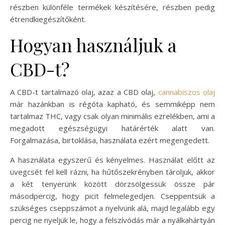
részben különféle termékek készítésére, részben pedig
étrendkiegészítőként.
Hogyan használjuk a
CBD-t?
A CBD-t tartalmazó olaj, azaz a CBD olaj,
cannabiszos olaj
már hazánkban is régóta kapható, és semmiképp nem
tartalmaz THC, vagy csak olyan minimális ezrelékben, ami a
megadott egészségügyi határérték alatt van.
Forgalmazása, birtoklása, használata ezért megengedett.
A használata egyszerű és kényelmes. Használat előtt az
üvegcsét fel kell rázni, ha hűtőszekrényben tároljuk, akkor
a két tenyerünk között dörzsölgessük össze pár
másodpercig, hogy picit felmelegedjen. Cseppentsük a
szükséges cseppszámot a nyelvünk alá, majd legalább egy
percig ne nyeljük le, hogy a felszívódás már a nyálkahártyán