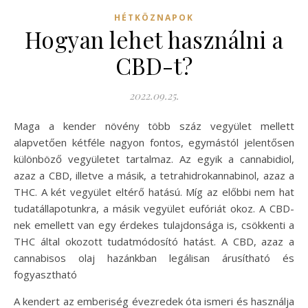
HÉTKÖZNAPOK
Hogyan lehet használni a
CBD-t?
2022.09.25.
Maga a kender növény több száz vegyület mellett
alapvetően kétféle nagyon fontos, egymástól jelentősen
különböző vegyületet tartalmaz. Az egyik a cannabidiol,
azaz a CBD, illetve a másik, a tetrahidrokannabinol, azaz a
THC. A két vegyület eltérő hatású. Míg az előbbi nem hat
tudatállapotunkra, a másik vegyület eufóriát okoz. A CBD-
nek emellett van egy érdekes tulajdonsága is, csökkenti a
THC által okozott tudatmódosító hatást. A CBD, azaz a
cannabisos olaj hazánkban legálisan árusítható és
fogyasztható
A kendert az emberiség évezredek óta ismeri és használja