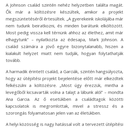
A Johnson család szintén nehéz helyzetben találta magát.
Ők már a költözésre készültek, amikor a projekt
megszüntetéséről értesültek. „A gyerekeink iskolájába már
nem tudunk beiratkozni, és minden barátunk elköltözött.
Most pedig vissza kell térnünk ahhoz az élethez, amit már
elhagytunk” – nyilatkozta az édesapa, Mark Johnson. A
család számára a jövő egyre bizonytalanabb, hiszen a
kialakult helyzet miatt nem tudják, hogyan folytathatják
tovább.
A harmadik érintett család, a Garciák, szintén hangsúlyozta,
hogy az útépítési projekt bejelentése előtt már elkezdtek
felkészülni a költözésre. „Most úgy érezzük, mintha a
levegőből kicsavarták volna a talajt a lábunk alól” – mondta
Ana Garcia. Az ő esetükben a családtagok közötti
kapcsolatok is megromlottak, mivel a stressz és a
szorongás folyamatosan jelen van az életükben.
A helyi közösség is nagy hatással volt a tervezett útépítési