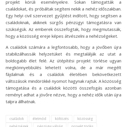
projekt körüli eseményekre. Sokan támogatták a
családokat, és próbáltak segíteni nekik a nehéz időszakban.
Egy helyi civil szervezet gyűjtést indított, hogy segítsen a
családoknak, akiknek sürgős pénzügyi támogatásra van
szükségük. Az emberek összefogtak, hogy megmutassák,
hogy a közösség ereje képes átvészelni a nehézségeket.
A családok számára a legfontosabb, hogy a jövőben újra
stabilizálhassák helyzetüket és megtalálják az utat a
boldogabb élet felé. Az útépítési projekt törlése ugyan
megkönnyebbülés lehetett volna, de a már megélt
fájdalmak és a családok életében bekövetkezett
változások mindörökké nyomot hagynak rajtuk. A közösség
támogatása és a családok közötti összefogás azonban
reményt adhat a jövőre nézve, hogy a nehéz idők után újra
talpra állhatnak.
családok
életmód
költözés
közösség
nehézségek
pénzügyi válság
projekt törlés