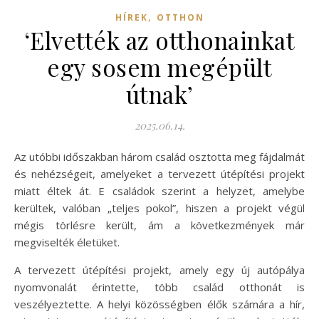
,
HÍREK
OTTHON
‘Elvették az otthonainkat
egy sosem megépült
útnak’
2025.06.14.
Az utóbbi időszakban három család osztotta meg fájdalmát
és nehézségeit, amelyeket a tervezett útépítési projekt
miatt éltek át. E családok szerint a helyzet, amelybe
kerültek, valóban „teljes pokol”, hiszen a projekt végül
mégis törlésre került, ám a következmények már
megviselték életüket.
A tervezett útépítési projekt, amely egy új autópálya
nyomvonalát érintette, több család otthonát is
veszélyeztette. A helyi közösségben élők számára a hír,