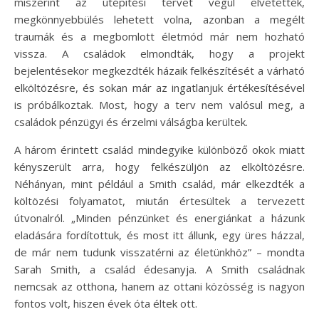
miszerint az útépítési tervet végül elvetették,
megkönnyebbülés lehetett volna, azonban a megélt
traumák és a megbomlott életmód már nem hozható
vissza. A családok elmondták, hogy a projekt
bejelentésekor megkezdték házaik felkészítését a várható
elköltözésre, és sokan már az ingatlanjuk értékesítésével
is próbálkoztak. Most, hogy a terv nem valósul meg, a
családok pénzügyi és érzelmi válságba kerültek.
A három érintett család mindegyike különböző okok miatt
kényszerült arra, hogy felkészüljön az elköltözésre.
Néhányan, mint például a Smith család, már elkezdték a
költözési folyamatot, miután értesültek a tervezett
útvonalról. „Minden pénzünket és energiánkat a házunk
eladására fordítottuk, és most itt állunk, egy üres házzal,
de már nem tudunk visszatérni az életünkhöz” – mondta
Sarah Smith, a család édesanyja. A Smith családnak
nemcsak az otthona, hanem az ottani közösség is nagyon
fontos volt, hiszen évek óta éltek ott.