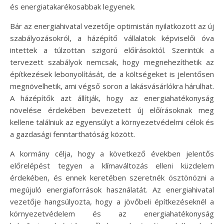
és energiatakarékosabbak legyenek.
Bár az energiahivatal vezetője optimistán nyilatkozott az új
szabályozásokról, a házépítő vállalatok képviselői óva
intettek a túlzottan szigorú előírásoktól. Szerintük a
tervezett szabályok nemcsak, hogy megnehezíthetik az
építkezések lebonyolítását, de a költségeket is jelentősen
megnövelhetik, ami végső soron a lakásvásárlókra hárulhat.
A házépítők azt állítják, hogy az energiahatékonyság
növelése érdekében bevezetett új előírásoknak meg
kellene találniuk az egyensúlyt a környezetvédelmi célok és
a gazdasági fenntarthatóság között.
A kormány célja, hogy a következő években jelentős
előrelépést tegyen a klímaváltozás elleni küzdelem
érdekében, és ennek keretében szeretnék ösztönözni a
megújuló energiaforrások használatát. Az energiahivatal
vezetője hangsúlyozta, hogy a jövőbeli építkezéseknél a
környezetvédelem és az energiahatékonyság