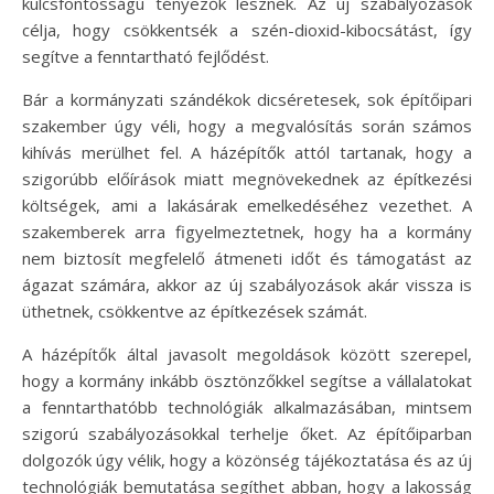
kulcsfontosságú tényezők lesznek. Az új szabályozások
célja, hogy csökkentsék a szén-dioxid-kibocsátást, így
segítve a fenntartható fejlődést.
Bár a kormányzati szándékok dicséretesek, sok építőipari
szakember úgy véli, hogy a megvalósítás során számos
kihívás merülhet fel. A házépítők attól tartanak, hogy a
szigorúbb előírások miatt megnövekednek az építkezési
költségek, ami a lakásárak emelkedéséhez vezethet. A
szakemberek arra figyelmeztetnek, hogy ha a kormány
nem biztosít megfelelő átmeneti időt és támogatást az
ágazat számára, akkor az új szabályozások akár vissza is
üthetnek, csökkentve az építkezések számát.
A házépítők által javasolt megoldások között szerepel,
hogy a kormány inkább ösztönzőkkel segítse a vállalatokat
a fenntarthatóbb technológiák alkalmazásában, mintsem
szigorú szabályozásokkal terhelje őket. Az építőiparban
dolgozók úgy vélik, hogy a közönség tájékoztatása és az új
technológiák bemutatása segíthet abban, hogy a lakosság