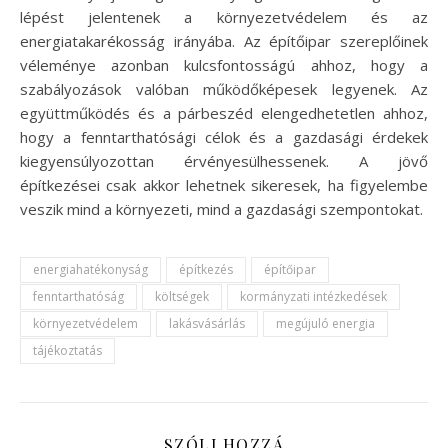
lépést jelentenek a környezetvédelem és az
energiatakarékosság irányába. Az építőipar szereplőinek
véleménye azonban kulcsfontosságú ahhoz, hogy a
szabályozások valóban működőképesek legyenek. Az
együttműködés és a párbeszéd elengedhetetlen ahhoz,
hogy a fenntarthatósági célok és a gazdasági érdekek
kiegyensúlyozottan érvényesülhessenek. A jövő
építkezései csak akkor lehetnek sikeresek, ha figyelembe
veszik mind a környezeti, mind a gazdasági szempontokat.
energiahatékonyság
építkezés
építőipar
fenntarthatóság
költségek
kormányzati intézkedések
környezetvédelem
lakásvásárlás
megújuló energia
tájékoztatás
SZÓLJ HOZZÁ