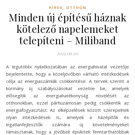
,
HÍREK
OTTHON
Minden új építésű háznak
kötelező napelemeket
telepíteni – Miliband
2025.06.10.
A legutóbbi nyilatkozatában az energiahivatal vezetője
bejelentette, hogy a közeljövőben várható intézkedések
célja az energiaszámlák csökkentése. A tervek szerint a
kormány új szabályozásokat vezetne be, amelyek
elősegítik az energiahatékonyság növelését az
otthonokban, ezzel párhuzamosan pedig csökkentik az
energiafogyasztást. Az elképzelések között szerepelnek
olyan intézkedések is, amelyek a házépítők és
ingatlanfejlesztők számára új követelményeket
támasztanak, hogy a jövőbeli épületek fenntarthatóbbak