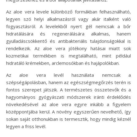
Az aloe vera levele különböző formákban felhasználható,
legyen szó helyi alkalmazásról vagy akár italként való
fogyasztásról. A levelekből nyert gél nemcsak a bőr
hidratálására és regenerálására alkalmas, hanem
gyulladáscsökkentő és antibakteriális tulajdonságokkal is
rendelkezik. Az aloe vera jótékony hatásai miatt sok
kozmetikai termékben is megtalálható, mint például
hidratáló krémekben, arclemosókban és hajápolókban.
Az aloe vera levél használata nemcsak a
szépségápolásban, hanem az egészségmegőrzés terén is
fontos szerepet játszik. A természetes összetevők és a
hagyományos gyógyászati módszerek iránti érdeklődés
növekedésével az aloe vera egyre inkább a figyelem
középpontjába kerül. A növény egyszerűen nevelhető, így
sokan saját otthonukban is termesztik, hogy mindig kéznél
legyen a friss levél.