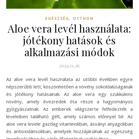
,
EGÉSZSÉG
OTTHON
Aloe vera levél használata:
jótékony hatások és
alkalmazási módok
2024.11.26.
Az aloe vera levél használata az utóbbi években egyre
népszerűbb lett, köszönhetően a növény sokoldalúságának
és jótékony hatásainak. Az aloe vera egy szukkulens
növény, amely évezredek óta része a hagyományos
gyógyászatnak. Az emberek világszerte felfedezték a
leveleiben található gélt, amely számos előnnyel bír. Az
aloe vera levele gazdag vitaminokban, ásványi anyagokban
és antioxidánsokban, amelyek hozzájárulnak az egészség
megőrzéséhez és a bőr állapotának javításához.