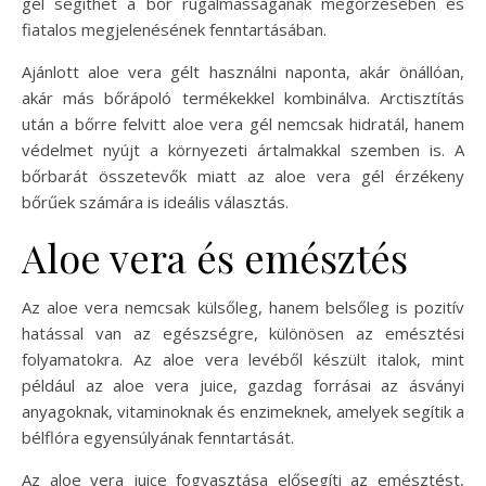
gél segíthet a bőr rugalmasságának megőrzésében és
fiatalos megjelenésének fenntartásában.
Ajánlott aloe vera gélt használni naponta, akár önállóan,
akár más bőrápoló termékekkel kombinálva. Arctisztítás
után a bőrre felvitt aloe vera gél nemcsak hidratál, hanem
védelmet nyújt a környezeti ártalmakkal szemben is. A
bőrbarát összetevők miatt az aloe vera gél érzékeny
bőrűek számára is ideális választás.
Aloe vera és emésztés
Az aloe vera nemcsak külsőleg, hanem belsőleg is pozitív
hatással van az egészségre, különösen az emésztési
folyamatokra. Az aloe vera levéből készült italok, mint
például az aloe vera juice, gazdag forrásai az ásványi
anyagoknak, vitaminoknak és enzimeknek, amelyek segítik a
bélflóra egyensúlyának fenntartását.
Az aloe vera juice fogyasztása elősegíti az emésztést,