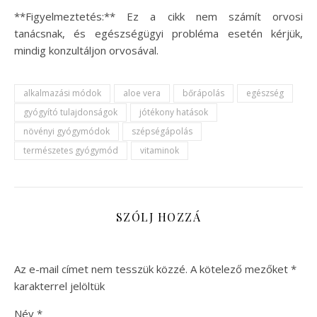
**Figyelmeztetés:** Ez a cikk nem számít orvosi
tanácsnak, és egészségügyi probléma esetén kérjük,
mindig konzultáljon orvosával.
alkalmazási módok
aloe vera
bőrápolás
egészség
gyógyító tulajdonságok
jótékony hatások
növényi gyógymódok
szépségápolás
természetes gyógymód
vitaminok
SZÓLJ HOZZÁ
Az e-mail címet nem tesszük közzé.
A kötelező mezőket
*
karakterrel jelöltük
Név
*