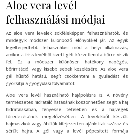
Aloe vera levél
felhasználási módjai
Az aloe vera levelek sokféleképpen felhasználhatók, és
mindegyik módszer különböző előnyökkel jár. Az egyik
legelterjedtebb felhasználási mód a helyi alkalmazás,
amikor a friss levélből kivett gélt közvetlenül a bőrre viszik
fel. Ez a módszer különösen hatékony napégés,
bőrirritáció, vagy kisebb sebek kezelésére. Az aloe vera
gél hűsítő hatású, segít csökkenteni a gyulladást és
gyorsítja a gyógyulási folyamatot.
Aloe vera levél használható hajápolásra is. A növény
természetes hidratáló hatásának köszönhetően segít a haj
hidratálásában, fényessé tételében és a hajvégek
töredezésének megelőzésében. A levelekből készült
hajmaszkok vagy öblítők kifejezetten ajánlottak száraz és
sérült hajra. A gél vagy a levél pépesített formája