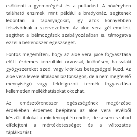
csökkenti a gyomorégést és a puffadást. A növényben
található enzimek, mint például a bradykináz, segítenek
lebontani a tápanyagokat, így azok könnyebben
felszívódnak a szervezetben. Az aloe vera gél emellett
segíthet a bélmozgások szabályozásában is, támogatva
ezzel a bélrendszer egészségét.
Fontos megemlíteni, hogy az aloe vera juice fogyasztása
előtt érdemes konzultálni orvossal, különösen, ha valaki
gyógyszereket szed, vagy krónikus betegséggel küzd. Az
aloe vera levele általában biztonságos, de a nem megfelelő
mennyiségű vagy feldolgozott termék fogyasztása
kellemetlen mellékhatásokat okozhat.
Az emésztőrendszer egészségének megőrzése
érdekében érdemes beépíteni az aloe vera levélből
készült italokat a mindennapi étrendbe, de sosem szabad
elfelejteni a mértékletességet és a változatos
táplálkozást.