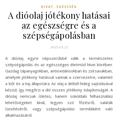
,
DIVAT
EGÉSZSÉG
A dióolaj jótékony hatásai
az egészségre és a
szépségápolásban
2025.03.27.
A dióolaj egyre népszerűbbé válik a természetes
szépségápolás és az egészséges életmód hívei körében.
Gazdag tápanyagokban, antioxidánsokban és zsírsavakban,
amelyek jótékony hatással vannak a szervezetre, valamint
a bőr és a haj állapotára. Az olaj a dióbél hideg sajtolásával
készül, így megőrzi a dió összes jótékony tulajdonságát. A
dióolaj nemcsak ízletes, hanem sokoldalú felhasználási
lehetőségeket kínál, legyen szó főzésről, saláták
ízesítéséről, vagy szépségápolási termékként való
alkalmazásáról.