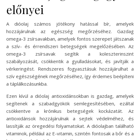
előnyei
A dióolaj számos jótékony hatással bír, amelyek
hozzájárulnak az egészség megőrzéséhez. Gazdag
omega-3 zsírsavakban, amelyek fontos szerepet játszanak
a szív- és érrendszeri betegségek megelőzésében. Az
omega-3 zsírsavak segítik a koleszterinszint
szabályozását, csökkentik a gyulladásokat, és javítják a
vérkeringést. Rendszeres fogyasztásuk hozzájárulhat a
szív egészségének megőrzéséhez, így érdemes beépíteni
a táplálkozásunkba.
Ezen kívül a dióolaj antioxidánsokban is gazdag, amelyek
segítenek a szabadgyökök semlegesítésében, ezáltal
csökkentve a krónikus betegségek kockázatát. Az
antioxidánsok hozzájárulnak a sejtek védelméhez, és
lassítják az öregedési folyamatokat. A dióolajban található
vitaminok, például az E-vitamin, szintén fontosak a bőr és a