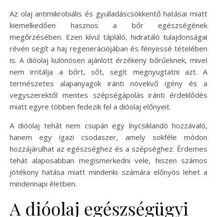
Az olaj antimikrobiális és gyulladáscsökkentő hatásai miatt
kiemelkedően hasznos a bőr egészségének
megőrzésében. Ezen kívül tápláló, hidratáló tulajdonságai
révén segít a haj regenerációjában és fényessé tételében
is. A dióolaj különösen ajánlott érzékeny bőrűeknek, mivel
nem irritálja a bőrt, sőt, segít megnyugtatni azt. A
természetes alapanyagok iránti növekvő igény és a
vegyszerektől mentes szépségápolás iránti érdeklődés
miatt egyre többen fedezik fel a dióolaj előnyeit.
A dióolaj tehát nem csupán egy ínycsiklandó hozzávaló,
hanem egy igazi csodaszer, amely sokféle módon
hozzájárulhat az egészséghez és a szépséghez. Érdemes
tehát alaposabban megismerkedni vele, hiszen számos
jótékony hatása miatt mindenki számára előnyös lehet a
mindennapi életben.
A dióolaj egészségügyi