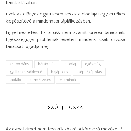
fenntartásában.
Ezek az előnyök együttesen teszik a dióolajat egy értékes
kiegészítővé a mindennapi táplálkozásban.
Figyelmeztetés: Ez a cikk nem számít orvosi tanácsnak.
Egészségügyi problémák esetén mindenki csak orvosa
tanácsát fogadja meg.
antioxidáns
bőrápolás
dióolaj
egészség
gyulladáscsökkentő
hajápolás
szépségápolás
tápláló
természetes
vitaminok
SZÓLJ HOZZÁ
Az e-mail címet nem tesszük közzé.
A kötelező mezőket
*