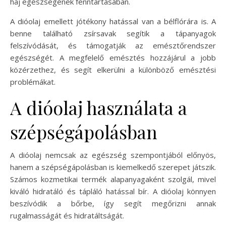
haj egészségének fenntartásában.
A dióolaj emellett jótékony hatással van a bélflórára is. A
benne található zsírsavak segítik a tápanyagok
felszívódását, és támogatják az emésztőrendszer
egészségét. A megfelelő emésztés hozzájárul a jobb
közérzethez, és segít elkerülni a különböző emésztési
problémákat.
A dióolaj használata a
szépségápolásban
A dióolaj nemcsak az egészség szempontjából előnyös,
hanem a szépségápolásban is kiemelkedő szerepet játszik.
Számos kozmetikai termék alapanyagaként szolgál, mivel
kiváló hidratáló és tápláló hatással bír. A dióolaj könnyen
beszívódik a bőrbe, így segít megőrizni annak
rugalmasságát és hidratáltságát.