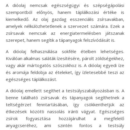
A dióolaj nemcsak egészségügyi és szépségápolási
szempontból előnyös, hanem táplálkozási értéke is
kiemelkedő. Az olaj gazdag esszenciális zsírsavakban,
amelyek nélkülözhetetlenek a szervezet számára. Ezek a
zsírsavak nemcsak az energiatermelésben játszanak
szerepet, hanem segítik a tápanyagok felszívódását is.
A dióolaj felhasználása sokféle ételben lehetséges.
Kiválóan alkalmas saláták ízesítésére, párolt zöldségekhez,
vagy akár mártogatós szószokhoz is. A dióolaj egyedi íze
és aromája feldobja az ételeket, így ízletesebbé teszi az
egészséges táplálkozást.
A dióolaj emellett segíthet a testsúlyszabályozásban is. A
benne található zsírsavak és tápanyagok segíthetnek a
teltségérzet fenntartásában, így csökkenthetjük az
étkezések közötti nassolás iránti vágyat. Egészséges
zsírok fogyasztása hozzájárulhat a megfelelő
anyagcseréhez, ami szintén fontos a testsúly