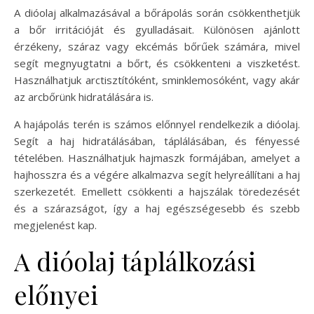
A dióolaj alkalmazásával a bőrápolás során csökkenthetjük
a bőr irritációját és gyulladásait. Különösen ajánlott
érzékeny, száraz vagy ekcémás bőrűek számára, mivel
segít megnyugtatni a bőrt, és csökkenteni a viszketést.
Használhatjuk arctisztítóként, sminklemosóként, vagy akár
az arcbőrünk hidratálására is.
A hajápolás terén is számos előnnyel rendelkezik a dióolaj.
Segít a haj hidratálásában, táplálásában, és fényessé
tételében. Használhatjuk hajmaszk formájában, amelyet a
hajhosszra és a végére alkalmazva segít helyreállítani a haj
szerkezetét. Emellett csökkenti a hajszálak töredezését
és a szárazságot, így a haj egészségesebb és szebb
megjelenést kap.
A dióolaj táplálkozási
előnyei