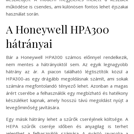
működése is csendes, ami különösen fontos lehet éjszakai
használat során.
A Honeywell HPA300
hátrányai
Bár a Honeywell HPA300 számos előnnyel rendelkezik,
nem mentes a hátrányoktól sem. Az egyik legnagyobb
hátrány az ár. A piacon található légtisztítók közül a
HPA300-as egy drágább megoldásnak számít, ami sokak
számára megfontolandó tényező lehet. Azonban a magas
árért cserébe a felhasználók egy megbízható és hatékony
készüléket kapnak, amely hosszú távú megoldást nyújt a
levegőminőség javítására.
Egy másik hátrány lehet a szűrők cseréjének költsége. A
HEPA szűrők cseréje időben és anyagilag is terhet
jelenthet a felhasználók számára. A gyártó javasolja a