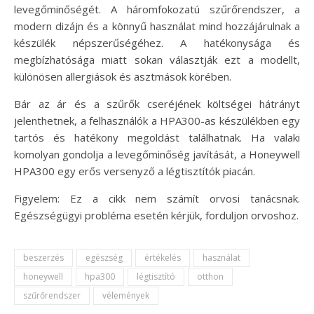
levegőminőségét. A háromfokozatú szűrőrendszer, a
modern dizájn és a könnyű használat mind hozzájárulnak a
készülék népszerűségéhez. A hatékonysága és
megbízhatósága miatt sokan választják ezt a modellt,
különösen allergiások és asztmások körében.
Bár az ár és a szűrők cseréjének költségei hátrányt
jelenthetnek, a felhasználók a HPA300-as készülékben egy
tartós és hatékony megoldást találhatnak. Ha valaki
komolyan gondolja a levegőminőség javítását, a Honeywell
HPA300 egy erős versenyző a légtisztítók piacán.
Figyelem: Ez a cikk nem számít orvosi tanácsnak.
Egészségügyi probléma esetén kérjük, forduljon orvoshoz.
beszerzés
egészség
értékelés
használat
honeywell
hpa300
légtisztító
otthon
szűrőrendszer
vélemények