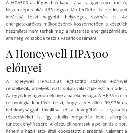
A HPA300-as légtisztító kapacitása is figyelemre méltó,
hiszen képes akár 465 négyzetláb területet is lefedni, ami
ideálissá teszi nagyobb helyiségek számára is. Az
energiatakarékos működésének köszönhetően a készülék
használata nem terheli meg a háztartás energiaszámláját,
ami még vonzóbbá teszi a vásárlók számára.
A Honeywell HPA300
előnyei
A Honeywell HPA300-as légtisztító számos előnnyel
rendelkezik, amelyek miatt sokan választják ezt a modellt.
Az egyik legnagyobb előnye a hatékonysága. A HEPA szűrő
technológia lehetővé teszi, hogy a készülék 99,97%-os
hatékonysággal távolítsa el a levegőből a legkisebb
részecskéket is, így ideális megoldás lehet allergiás
tünetek enyhítésére. A készülék nemcsak a pollen és a por,
hanem a háziállatok által kibocsátott allergének, valamint a