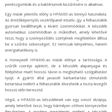
penészgombák és a baktériumok kiszűrésére is alkalmas.
Egy másik jelentős előny a HPA300-as könnyű használata.
Az érintőképernyős vezérlőpanel intuitív, így a felhasználók
gyorsan beállíthatják a kívánt üzemmódokat. A készülék
automatikus üzemmódban is működhet, amely lehetővé
teszi, hogy a szennyeződés szintjének megfelelően állítsa
be a szűrési sebességet. Ez nemcsak kényelmes, hanem
energiahatékony is.
A Honeywell HPA300-as másik előnye a tartóssága. A
szűrők cseréje ajánlott, de a készülék alapanyagai és
felépítése miatt hosszú távon is megbízható szolgáltatást
nyújt. A gyártó által javasolt karbantartási útmutatók
betartása mellett a felhasználók élvezhetik a tiszta levegőt
hosszú időn keresztül.
Végül, a HPA300-as készüléknek van egy vonzó dizájnja,
amely lehetővé teszi, hogy bármilyen otthoni környezetbe
illeszkedjen. A modern megjelenés mellett a készülék