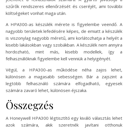
szűrők rendszeres ellenőrzését és cseréjét, ami további
költségeket vonhat maga után.
A HPA300-as készülék mérete is figyelembe veendő. A
nagyobb területek lefedésére képes, de emiatt a készülék
is viszonylag nagyobb méretű, ami korlátozhatja a helyét a
kisebb lakásokban vagy szobákban. A készülék nem annyira
hordozható, mint más, kisebb modellek, így a
felhasználóknak figyelembe kell venniük a helyigényét.
Végül, a HPA300-as működése néha zajos lehet,
különösen a magasabb sebességen. Bár a zajszint a
legtöbb felhasználó számára elfogadható, egyesek
számára zavaró lehet, különösen éjszaka.
Összegzés
A Honeywell HPA300 légtisztító egy kiváló választás lehet
azok számára, akik szeretnék javítani otthonuk