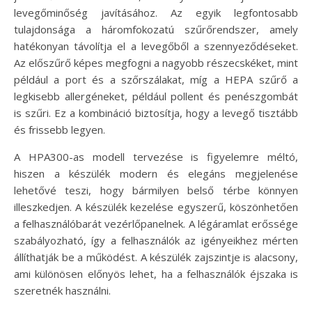
levegőminőség javításához. Az egyik legfontosabb
tulajdonsága a háromfokozatú szűrőrendszer, amely
hatékonyan távolítja el a levegőből a szennyeződéseket.
Az előszűrő képes megfogni a nagyobb részecskéket, mint
például a port és a szőrszálakat, míg a HEPA szűrő a
legkisebb allergéneket, például pollent és penészgombát
is szűri. Ez a kombináció biztosítja, hogy a levegő tisztább
és frissebb legyen.
A HPA300-as modell tervezése is figyelemre méltó,
hiszen a készülék modern és elegáns megjelenése
lehetővé teszi, hogy bármilyen belső térbe könnyen
illeszkedjen. A készülék kezelése egyszerű, köszönhetően
a felhasználóbarát vezérlőpanelnek. A légáramlat erőssége
szabályozható, így a felhasználók az igényeikhez mérten
állíthatják be a működést. A készülék zajszintje is alacsony,
ami különösen előnyös lehet, ha a felhasználók éjszaka is
szeretnék használni.