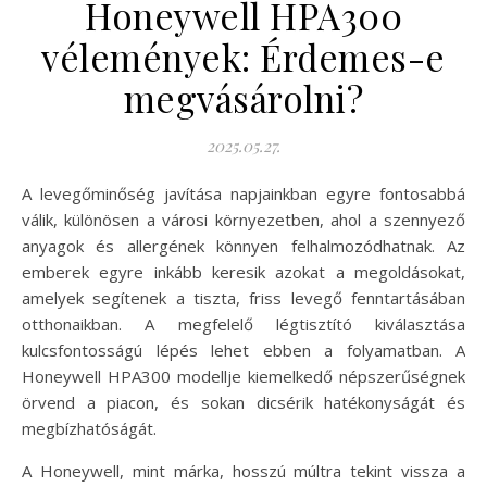
Honeywell HPA300
vélemények: Érdemes-e
megvásárolni?
2025.05.27.
A levegőminőség javítása napjainkban egyre fontosabbá
válik, különösen a városi környezetben, ahol a szennyező
anyagok és allergének könnyen felhalmozódhatnak. Az
emberek egyre inkább keresik azokat a megoldásokat,
amelyek segítenek a tiszta, friss levegő fenntartásában
otthonaikban. A megfelelő légtisztító kiválasztása
kulcsfontosságú lépés lehet ebben a folyamatban. A
Honeywell HPA300 modellje kiemelkedő népszerűségnek
örvend a piacon, és sokan dicsérik hatékonyságát és
megbízhatóságát.
A Honeywell, mint márka, hosszú múltra tekint vissza a