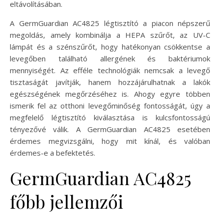
eltávolításában.
A GermGuardian AC4825 légtisztító a piacon népszerű
megoldás, amely kombinálja a HEPA szűrőt, az UV-C
lámpát és a szénszűrőt, hogy hatékonyan csökkentse a
levegőben található allergének és baktériumok
mennyiségét. Az efféle technológiák nemcsak a levegő
tisztaságát javítják, hanem hozzájárulhatnak a lakók
egészségének megőrzéséhez is. Ahogy egyre többen
ismerik fel az otthoni levegőminőség fontosságát, úgy a
megfelelő légtisztító kiválasztása is kulcsfontosságú
tényezővé válik. A GermGuardian AC4825 esetében
érdemes megvizsgálni, hogy mit kínál, és valóban
érdemes-e a befektetés.
GermGuardian AC4825
főbb jellemzői