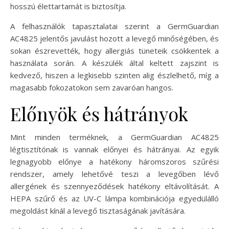
hosszú élettartamát is biztosítja.
A felhasználók tapasztalatai szerint a GermGuardian
AC4825 jelentős javulást hozott a levegő minőségében, és
sokan észrevették, hogy allergiás tüneteik csökkentek a
használata során. A készülék által keltett zajszint is
kedvező, hiszen a legkisebb szinten alig észlelhető, míg a
magasabb fokozatokon sem zavaróan hangos.
Előnyök és hátrányok
Mint minden terméknek, a GermGuardian AC4825
légtisztítónak is vannak előnyei és hátrányai. Az egyik
legnagyobb előnye a hatékony háromszoros szűrési
rendszer, amely lehetővé teszi a levegőben lévő
allergének és szennyeződések hatékony eltávolítását. A
HEPA szűrő és az UV-C lámpa kombinációja egyedülálló
megoldást kínál a levegő tisztaságának javítására.