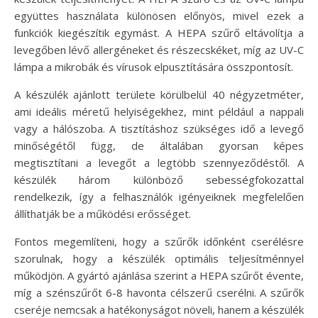
együttes használata különösen előnyös, mivel ezek a
funkciók kiegészítik egymást. A HEPA szűrő eltávolítja a
levegőben lévő allergéneket és részecskéket, míg az UV-C
lámpa a mikrobák és vírusok elpusztítására összpontosít.
A készülék ajánlott területe körülbelül 40 négyzetméter,
ami ideális méretű helyiségekhez, mint például a nappali
vagy a hálószoba. A tisztításhoz szükséges idő a levegő
minőségétől függ, de általában gyorsan képes
megtisztítani a levegőt a legtöbb szennyeződéstől. A
készülék három különböző sebességfokozattal
rendelkezik, így a felhasználók igényeiknek megfelelően
állíthatják be a működési erősséget.
Fontos megemlíteni, hogy a szűrők időnként cserélésre
szorulnak, hogy a készülék optimális teljesítménnyel
működjön. A gyártó ajánlása szerint a HEPA szűrőt évente,
míg a szénszűrőt 6-8 havonta célszerű cserélni. A szűrők
cseréje nemcsak a hatékonyságot növeli, hanem a készülék