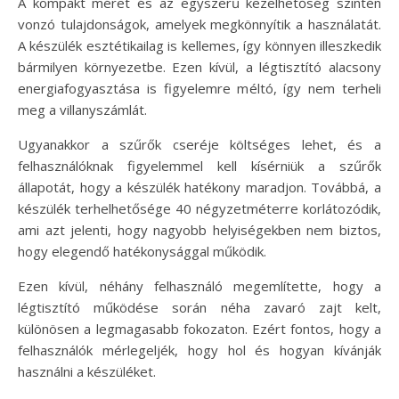
A kompakt méret és az egyszerű kezelhetőség szintén
vonzó tulajdonságok, amelyek megkönnyítik a használatát.
A készülék esztétikailag is kellemes, így könnyen illeszkedik
bármilyen környezetbe. Ezen kívül, a légtisztító alacsony
energiafogyasztása is figyelemre méltó, így nem terheli
meg a villanyszámlát.
Ugyanakkor a szűrők cseréje költséges lehet, és a
felhasználóknak figyelemmel kell kísérniük a szűrők
állapotát, hogy a készülék hatékony maradjon. Továbbá, a
készülék terhelhetősége 40 négyzetméterre korlátozódik,
ami azt jelenti, hogy nagyobb helyiségekben nem biztos,
hogy elegendő hatékonysággal működik.
Ezen kívül, néhány felhasználó megemlítette, hogy a
légtisztító működése során néha zavaró zajt kelt,
különösen a legmagasabb fokozaton. Ezért fontos, hogy a
felhasználók mérlegeljék, hogy hol és hogyan kívánják
használni a készüléket.