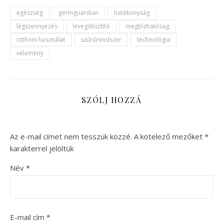
egészség
germguardian
hatékonyság
légszennyezés
levegőtisztító
megbízhatóság
otthoni használat
szűrőrendszer
technológia
vélemény
SZÓLJ HOZZÁ
Az e-mail címet nem tesszük közzé.
A kötelező mezőket
*
karakterrel jelöltük
Név
*
E-mail cím
*