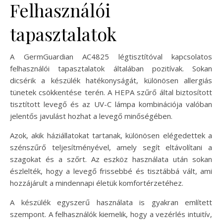
Felhasználói
tapasztalatok
A GermGuardian AC4825 légtisztítóval kapcsolatos
felhasználói tapasztalatok általában pozitívak. Sokan
dicsérik a készülék hatékonyságát, különösen allergiás
tünetek csökkentése terén. A HEPA szűrő által biztosított
tisztított levegő és az UV-C lámpa kombinációja valóban
jelentős javulást hozhat a levegő minőségében.
Azok, akik háziállatokat tartanak, különösen elégedettek a
szénszűrő teljesítményével, amely segít eltávolítani a
szagokat és a szőrt. Az eszköz használata után sokan
észlelték, hogy a levegő frissebbé és tisztábbá vált, ami
hozzájárult a mindennapi életük komfortérzetéhez.
A készülék egyszerű használata is gyakran említett
szempont. A felhasználók kiemelik, hogy a vezérlés intuitív,