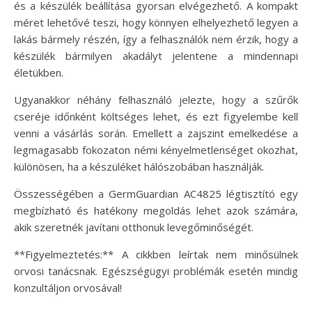
és a készülék beállítása gyorsan elvégezhető. A kompakt
méret lehetővé teszi, hogy könnyen elhelyezhető legyen a
lakás bármely részén, így a felhasználók nem érzik, hogy a
készülék bármilyen akadályt jelentene a mindennapi
életükben.
Ugyanakkor néhány felhasználó jelezte, hogy a szűrők
cseréje időnként költséges lehet, és ezt figyelembe kell
venni a vásárlás során. Emellett a zajszint emelkedése a
legmagasabb fokozaton némi kényelmetlenséget okozhat,
különösen, ha a készüléket hálószobában használják.
Összességében a GermGuardian AC4825 légtisztító egy
megbízható és hatékony megoldás lehet azok számára,
akik szeretnék javítani otthonuk levegőminőségét.
**Figyelmeztetés:** A cikkben leírtak nem minősülnek
orvosi tanácsnak. Egészségügyi problémák esetén mindig
konzultáljon orvosával!