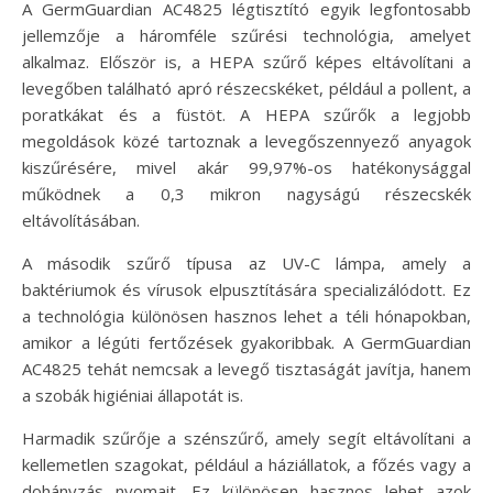
A GermGuardian AC4825 légtisztító egyik legfontosabb
jellemzője a háromféle szűrési technológia, amelyet
alkalmaz. Először is, a HEPA szűrő képes eltávolítani a
levegőben található apró részecskéket, például a pollent, a
poratkákat és a füstöt. A HEPA szűrők a legjobb
megoldások közé tartoznak a levegőszennyező anyagok
kiszűrésére, mivel akár 99,97%-os hatékonysággal
működnek a 0,3 mikron nagyságú részecskék
eltávolításában.
A második szűrő típusa az UV-C lámpa, amely a
baktériumok és vírusok elpusztítására specializálódott. Ez
a technológia különösen hasznos lehet a téli hónapokban,
amikor a légúti fertőzések gyakoribbak. A GermGuardian
AC4825 tehát nemcsak a levegő tisztaságát javítja, hanem
a szobák higiéniai állapotát is.
Harmadik szűrője a szénszűrő, amely segít eltávolítani a
kellemetlen szagokat, például a háziállatok, a főzés vagy a
dohányzás nyomait. Ez különösen hasznos lehet azok