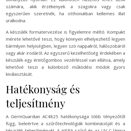
számára, akik érzékenyek a szagokra vagy csak
egyszerűen szeretnék, ha otthonukban kellemes illat
uralkodna.
A készülék formatervezése is figyelemre méltó. Kompakt
mérete lehetővé teszi, hogy könnyen elhelyezhető legyen
bármilyen helyiségben, legyen szó nappaliról, hálószobáról
vagy akár irodáról. Az egyszerű kezelhetőség érdekében a
készülék egy érintőgombos vezérléssel van ellátva, amely
lehetővé teszi a különböző működési módok gyors
kiválasztását.
Hatékonyság és
teljesítmény
A GermGuardian AC4825 hatékonysága több tényezőtől
függ, beleértve a szűrőtechnológiák kombinációját és a
készülék teljesítményét. A HEPA szűrő és az UV-C lámpa