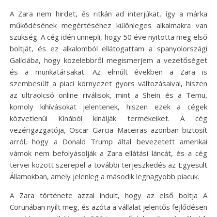
A Zara nem hirdet, és ritkán ad interjúkat, így a márka
működésének megértéséhez különleges alkalmakra van
szükség. A cég idén ünnepli, hogy 50 éve nyitotta meg első
boltját, és ez alkalomból ellátogattam a spanyolországi
Galíciába, hogy közelebbről megismerjem a vezetőséget
és a munkatársakat. Az elmúlt években a Zara is
szembesült a piaci környezet gyors változásaival, hiszen
az ultraolcsó online riválisok, mint a Shein és a Temu,
komoly kihívásokat jelentenek, hiszen ezek a cégek
közvetlenül Kínából kínálják termékeiket. A cég
vezérigazgatója, Oscar Garcia Maceiras azonban biztosít
arról, hogy a Donald Trump által bevezetett amerikai
vámok nem befolyásolják a Zara ellátási láncát, és a cég
tervei között szerepel a további terjeszkedés az Egyesült
Államokban, amely jelenleg a második legnagyobb piacuk.
A Zara története azzal indult, hogy az első boltja A
Corunában nyílt meg, és azóta a vállalat jelentős fejlődésen