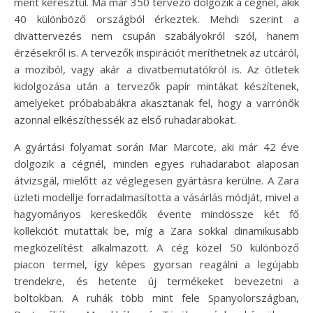
ment keresztül. Ma már 350 tervező dolgozik a cégnél, akik
40 különböző országból érkeztek. Mehdi szerint a
divattervezés nem csupán szabályokról szól, hanem
érzésekről is. A tervezők inspirációt meríthetnek az utcáról,
a moziból, vagy akár a divatbemutatókról is. Az ötletek
kidolgozása után a tervezők papír mintákat készítenek,
amelyeket próbababákra akasztanak fel, hogy a varrónők
azonnal elkészíthessék az első ruhadarabokat.
A gyártási folyamat során Mar Marcote, aki már 42 éve
dolgozik a cégnél, minden egyes ruhadarabot alaposan
átvizsgál, mielőtt az véglegesen gyártásra kerülne. A Zara
üzleti modellje forradalmasította a vásárlás módját, mivel a
hagyományos kereskedők évente mindössze két fő
kollekciót mutattak be, míg a Zara sokkal dinamikusabb
megközelítést alkalmazott. A cég közel 50 különböző
piacon termel, így képes gyorsan reagálni a legújabb
trendekre, és hetente új termékeket bevezetni a
boltokban. A ruhák több mint fele Spanyolországban,