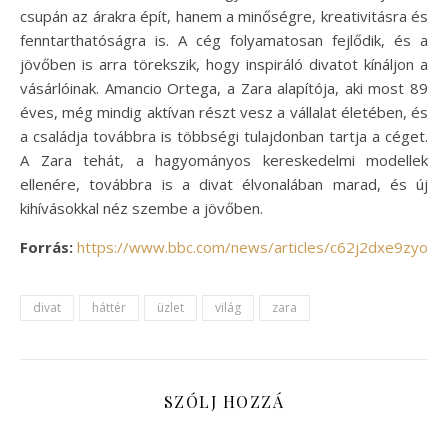
csupán az árakra épít, hanem a minőségre, kreativitásra és
fenntarthatóságra is. A cég folyamatosan fejlődik, és a
jövőben is arra törekszik, hogy inspiráló divatot kínáljon a
vásárlóinak. Amancio Ortega, a Zara alapítója, aki most 89
éves, még mindig aktívan részt vesz a vállalat életében, és
a családja továbbra is többségi tulajdonban tartja a céget.
A Zara tehát, a hagyományos kereskedelmi modellek
ellenére, továbbra is a divat élvonalában marad, és új
kihívásokkal néz szembe a jövőben.
Forrás:
https://www.bbc.com/news/articles/c62j2dxe9zyo
divat
háttér
üzlet
világ
zara
SZÓLJ HOZZÁ