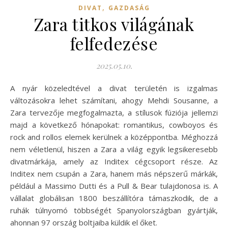
,
DIVAT
GAZDASÁG
Zara titkos világának
felfedezése
2025.05.10.
A nyár közeledtével a divat területén is izgalmas
változásokra lehet számítani, ahogy Mehdi Sousanne, a
Zara tervezője megfogalmazta, a stílusok fúziója jellemzi
majd a következő hónapokat: romantikus, cowboyos és
rock and rollos elemek kerülnek a középpontba. Méghozzá
nem véletlenül, hiszen a Zara a világ egyik legsikeresebb
divatmárkája, amely az Inditex cégcsoport része. Az
Inditex nem csupán a Zara, hanem más népszerű márkák,
például a Massimo Dutti és a Pull & Bear tulajdonosa is. A
vállalat globálisan 1800 beszállítóra támaszkodik, de a
ruhák túlnyomó többségét Spanyolországban gyártják,
ahonnan 97 ország boltjaiba küldik el őket.