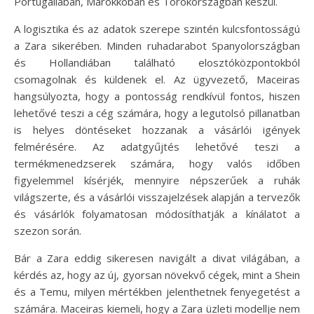
Portugáliában, Marokkóban és Törökországban készül.
A logisztika és az adatok szerepe szintén kulcsfontosságú
a Zara sikerében. Minden ruhadarabot Spanyolországban
és Hollandiában található elosztóközpontokból
csomagolnak és küldenek el. Az ügyvezető, Maceiras
hangsúlyozta, hogy a pontosság rendkívül fontos, hiszen
lehetővé teszi a cég számára, hogy a legutolsó pillanatban
is helyes döntéseket hozzanak a vásárlói igények
felmérésére. Az adatgyűjtés lehetővé teszi a
termékmenedzserek számára, hogy valós időben
figyelemmel kísérjék, mennyire népszerűek a ruhák
világszerte, és a vásárlói visszajelzések alapján a tervezők
és vásárlók folyamatosan módosíthatják a kínálatot a
szezon során.
Bár a Zara eddig sikeresen navigált a divat világában, a
kérdés az, hogy az új, gyorsan növekvő cégek, mint a Shein
és a Temu, milyen mértékben jelenthetnek fenyegetést a
számára. Maceiras kiemeli, hogy a Zara üzleti modellje nem