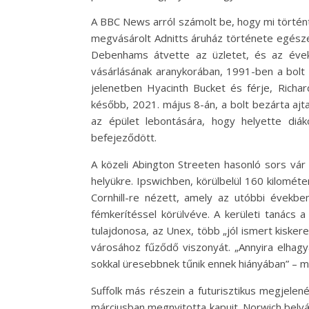
A BBC News arról számolt be, hogy mi történ
megvásárolt Adnitts áruház története egészen
Debenhams átvette az üzletet, és az évek 
vásárlásának aranykorában, 1991-ben a bol
jelenetben Hyacinth Bucket és férje, Richa
később, 2021. május 8-án, a bolt bezárta ajt
az épület lebontására, hogy helyette diá
befejeződött.
A közeli Abington Streeten hasonló sors vár
helyükre. Ipswichben, körülbelül 160 kilomét
Cornhill-re nézett, amely az utóbbi évekbe
fémkerítéssel körülvéve. A kerületi tanács 
tulajdonosa, az Unex, több „jól ismert kisker
városához fűződő viszonyát. „Annyira elhagy
sokkal üresebbnek tűnik ennek hiányában” – m
Suffolk más részein a futurisztikus megjel
márciusban megnyitotta kapuit. Norwich belvár