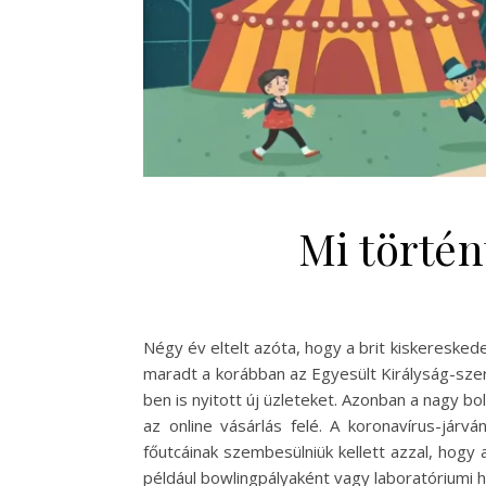
Mi törté
Négy év eltelt azóta, hogy a brit kiskeresked
maradt a korábban az Egyesült Királyság-sze
ben is nyitott új üzleteket. Azonban a nagy 
az online vásárlás felé. A koronavírus-já
főutcáinak szembesülniük kellett azzal, hog
például bowlingpályaként vagy laboratóriumi h