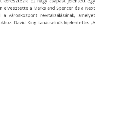
t keresztezik. Ez nagy csapást jelentett egy
tán elvesztette a Marks and Spencer és a Next
 a városközpont revitalizálásának, amelyet
khoz. David King tanácselnök kijelentette: „A