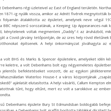
t Debenhams régi üzleteivel az East of England területén. Nort
 1871-ig nyúlik vissza, amikor az Adnitt fivérek megnyitották b
folyamán átalakította az épületet, amelynek neve végül 1973
t a BBC népszerű sorozatának, a Keeping Up Appearances-nak k
rd, kénytelenek voltak megmenteni „Daddy”-t az áruházból, mi
aját a Covid-járvány tetőpontján, de az üres hely rövid életűnek
kotthonokat építsenek. A helyi önkormányzat jóváhagyta az 
 a volt BHS és Marks & Spencer épületekre, amelyeket idén ké
erre keletre, a volt Debenhams bolt egy négyemeletes épületben
n jelentős befektetéseket vonzott, de az egykori játékteremm
a kihasználatlan Waterloo House-t a város központjának „csap
eskedő” ajánlatát elutasította. A helyi vásárló, Callum Kempton 
atottnak tűnt, hogy eltűnt, mert ez volt a sarokköve az embe
ondta.
enésű Debenhams épülete Bury St Edmundsban boldogabb befejezé
osában a Debenhams bolt graffiti borította táblákkal díszített b