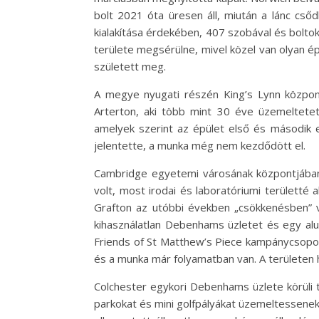
bolt 2021 óta üresen áll, miután a lánc cs
kialakítása érdekében, 407 szobával és bolto
területe megsérülne, mivel közel van olyan é
született meg.
A megye nyugati részén King’s Lynn központj
Arterton, aki több mint 30 éve üzemeltetet
amelyek szerint az épület első és második 
jelentette, a munka még nem kezdődött el.
Cambridge egyetemi városának központjában 
volt, most irodai és laboratóriumi területté
Grafton az utóbbi években „csökkenésben” vo
kihasználatlan Debenhams üzletet és egy alulh
Friends of St Matthew’s Piece kampánycsoport 
és a munka már folyamatban van. A területen hó
Colchester egykori Debenhams üzlete körüli te
parkokat és mini golfpályákat üzemeltessenek