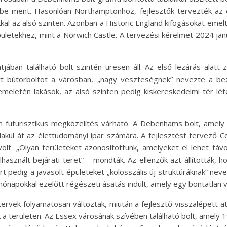
ődbe ment. Hasonlóan Northamptonhoz, fejlesztők tervezték az
kkal az alsó szinten. Azonban a Historic England kifogásokat eme
pületekhez, mint a Norwich Castle. A tervezési kérelmet 2024 j
ában található bolt szintén üresen áll. Az első lezárás alatt 
t bútorboltot a városban, „nagy veszteségnek” nevezte a bez
emeletén lakások, az alsó szinten pedig kiskereskedelmi tér 
futurisztikus megközelítés várható. A Debenhams bolt, amely
 alakul át az élettudományi ipar számára. A fejlesztést tervező
lt. „Olyan területeket azonosítottunk, amelyeket el lehet távol
asznált bejárati teret” – mondták. Az ellenzők azt állították, h
pedig a javasolt épületeket „kolosszális új struktúráknak” neve
napokkal ezelőtt régészeti ásatás indult, amely egy bontatlan vikt
rvek folyamatosan változtak, miután a fejlesztő visszalépett at
 a területen. Az Essex városának szívében található bolt, amely 