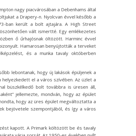
hampton nagy piacvárosában a Debenhams által
oltjukat a Drapery-n. Nyolcvan évvel később a
-ban került a bolt ajtajára. A High Street
öszönhetően vált ismertté. Egy emlékezetes
közben ő űrhajósnak öltözött. Harminc évvel
 bizonyult. Hamarosan benyújtották a terveket
elképzelést, és a munka tavaly októberben
sőbb lebontanak, hogy új lakások épüljenek a
 helyezkedett el a város szívében. Az üzlet a
al büszkélkedő bolt továbbra is üresen áll,
ásaként” jellemezte, mondván, hogy az épület
elmondta, hogy az üres épület megváltoztatta a
rek bejövetele szempontjából, és így a város
st kapott. A Primark költözött be és tavaly
ejárata várja sorsát. Az 1950-es években nyílt