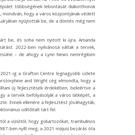
 épület többségének lebontását diákotthonok
lt, mondván, hogy a város központjának védett
anuárjában nyújtották be, de a döntés még nem
zárt be, és soha nem nyitott ki újra. Amanda
árást. 2022-ben nyilvánosá váltak a tervek,
létesülne – de ahogy a Lynn News nemrégiben
 2021-ig a Grafton Centre legnagyobb üzlete
 Corstorphine and Wright cég elmondta, hogy a
ítani új fejlesztések érdekében, beleértve a
ogy a tervek befolyásolják a város látképét, a
zte. Ennek ellenére a fejlesztést jóváhagyták,
oriánus üdítőitalt tárt fel.
tól a víziótól, hogy gokartozókat, trambulinos
1987-ben nyílt meg, a 2021 májusi bezárás óta