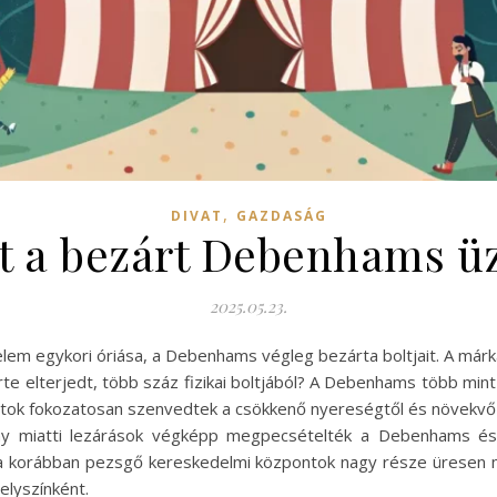
,
DIVAT
GAZDASÁG
nt a bezárt Debenhams üz
2025.05.23.
elem egykori óriása, a Debenhams végleg bezárta boltjait. A márka
rte elterjedt, több száz fizikai boltjából? A Debenhams több mi
boltok fokozatosan szenvedtek a csökkenő nyereségtől és növekvő
rvány miatti lezárások végképp megpecsételték a Debenhams és
y a korábban pezsgő kereskedelmi központok nagy része üresen m
elyszínként.