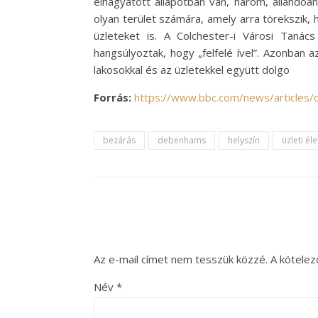
elhagyatott állapotban van, három, állandóa
olyan terület számára, amely arra törekszik,
üzleteket is. A Colchester-i Városi Tanác
hangsúlyoztak, hogy „felfelé ível”. Azonban 
lakosokkal és az üzletekkel együtt dolgo
Forrás:
https://www.bbc.com/news/articles
bezárás
debenhams
helyszín
üzleti éle
Az e-mail címet nem tesszük közzé.
A kötele
Név
*