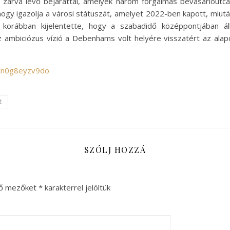
n zárva lévő bejárattal, amelyek három forgalmas bevásárlóutcá
 hogy igazolja a városi státuszát, amelyet 2022-ben kapott, miu
s korábban kijelentette, hogy a szabadidő középpontjában áll
az ambiciózus vízió a Debenhams volt helyére visszatért az alapo
/cn0g8eyzv9do
t
SZÓLJ HOZZÁ
ző mezőket
*
karakterrel jelöltük