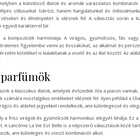
elyben a különböző illatok és aromák varázslatos kombinációi 
élyes stílusunkat tükrözi, hanem hangulatunkat és önbizalmun
rzéseket és élményeket is idéznek fel. A választás során a k
egyedi karakterrel bír.
 a kompozíciók harmóniája. A virágos, gyümölcsös, fás vagy 
 érdemes figyelembe venni az évszakokat, az alkalmat és persze a
zelmi köteléket is kialakítanak a viselő és az illat között. Az alá
.
i parfümök
zok a klasszikus illatok, amelyek évtizedek óta a piacon vanna
kak számára nosztalgikus emlékeket idéznek fel. Ilyen például a C
irágos és aldehid jegyekkel rendelkezik, ami különlegessé és eleg
ly a friss virágok és gyümölcsök harmonikus elegyét kínálja. Ez
t. A Lancôme La Vie Est Belle is a népszerű választások közé ta
lkezik, ami különleges és vonzó kombinációt alkot.