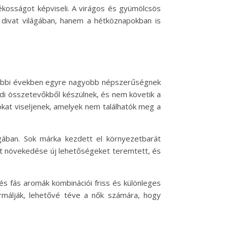
ékosságot képviseli. A virágos és gyümölcsös
a divat világában, hanem a hétköznapokban is
 utóbbi években egyre nagyobb népszerűségnek
edi összetevőkből készülnek, és nem követik a
tokat viseljenek, amelyek nem találhatók meg a
gában. Sok márka kezdett el környezetbarát
let növekedése új lehetőségeket teremtett, és
s fás aromák kombinációi friss és különleges
ormálják, lehetővé téve a nők számára, hogy