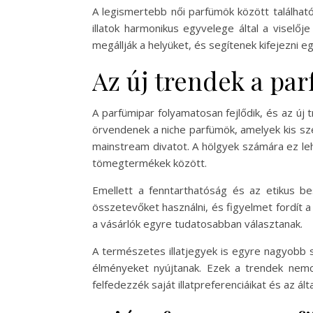
A legismertebb női parfümök között találhat
illatok harmonikus egyvelege által a viselő
megállják a helyüket, és segítenek kifejezni eg
Az új trendek a pa
A parfümipar folyamatosan fejlődik, és az ú
örvendenek a niche parfümök, amelyek kis szé
mainstream divatot. A hölgyek számára ez lehe
tömegtermékek között.
Emellett a fenntarthatóság és az etikus b
összetevőket használni, és figyelmet fordít 
a vásárlók egyre tudatosabban választanak.
A természetes illatjegyek is egyre nagyobb 
élményeket nyújtanak. Ezek a trendek nemcs
felfedezzék saját illatpreferenciáikat és az ált