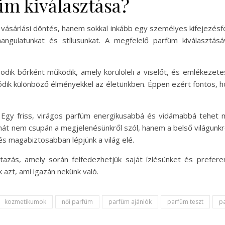
üm kiválasztása?
ásárlási döntés, hanem sokkal inkább egy személyes kifejezésfor
, hangulatunkat és stílusunkat. A megfelelő parfüm kiválasz
odik bőrként működik, amely körülöleli a viselőt, és emlékezete
ódik különböző élményekkel az életünkben. Éppen ezért fontos, h
s. Egy friss, virágos parfüm energikusabbá és vidámabbá tehet 
át nem csupán a megjelenésünkről szól, hanem a belső világunkról 
s magabiztosabban lépjünk a világ elé.
azás, amely során felfedezhetjük saját ízlésünket és prefere
k azt, ami igazán nekünk való.
kozmetikumok
női parfüm
parfüm ajánlók
parfüm teszt
p