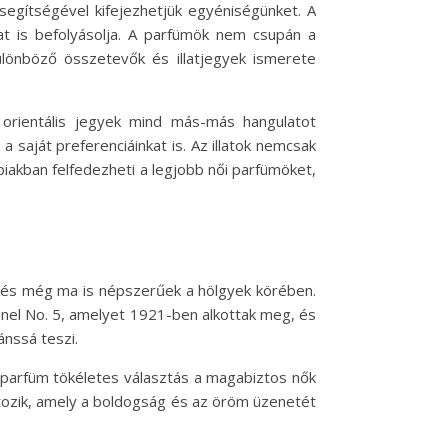
segítségével kifejezhetjük egyéniségünket. A
kat is befolyásolja. A parfümök nem csupán a
ülönböző összetevők és illatjegyek ismerete
orientális jegyek mind más-más hangulatot
 saját preferenciáinkat is. Az illatok nemcsak
bbiakban felfedezheti a legjobb női parfümöket,
k, és még ma is népszerűek a hölgyek körében.
hanel No. 5, amelyet 1921-ben alkottak meg, és
ánssá teszi.
 a parfüm tökéletes választás a magabiztos nők
rtozik, amely a boldogság és az öröm üzenetét