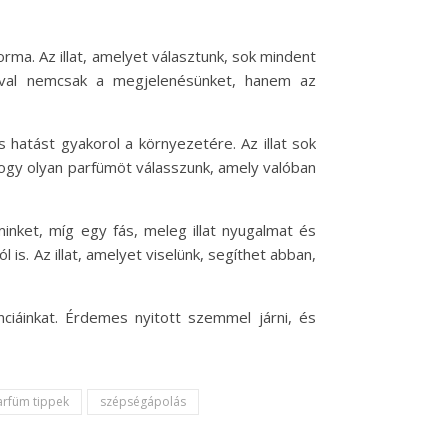
ma. Az illat, amelyet választunk, sok mindent
tásával nemcsak a megjelenésünket, hanem az
s hatást gyakorol a környezetére. Az illat sok
ogy olyan parfümöt válasszunk, amely valóban
minket, míg egy fás, meleg illat nyugalmat és
is. Az illat, amelyet viselünk, segíthet abban,
nciáinkat. Érdemes nyitott szemmel járni, és
arfüm tippek
szépségápolás