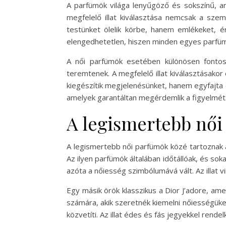
A parfümök világa lenyűgöző és sokszínű, am
megfelelő illat kiválasztása nemcsak a szem
testünket ölelik körbe, hanem emlékeket, é
elengedhetetlen, hiszen minden egyes parfüm 
A női parfümök esetében különösen fontos
teremtenek. A megfelelő illat kiválasztásakor
kiegészítik megjelenésünket, hanem egyfajta ér
amelyek garantáltan megérdemlik a figyelmét
A legismertebb nő
A legismertebb női parfümök közé tartoznak a
Az ilyen parfümök általában időtállóak, és so
azóta a nőiesség szimbólumává vált. Az illat v
Egy másik örök klasszikus a Dior J’adore, ame
számára, akik szeretnék kiemelni nőiességüke
közvetíti. Az illat édes és fás jegyekkel rende