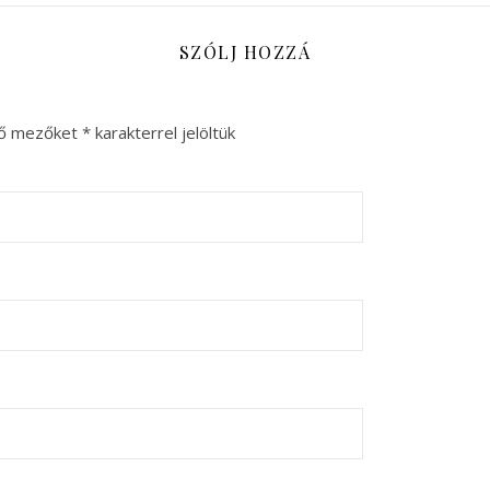
SZÓLJ HOZZÁ
ző mezőket
*
karakterrel jelöltük