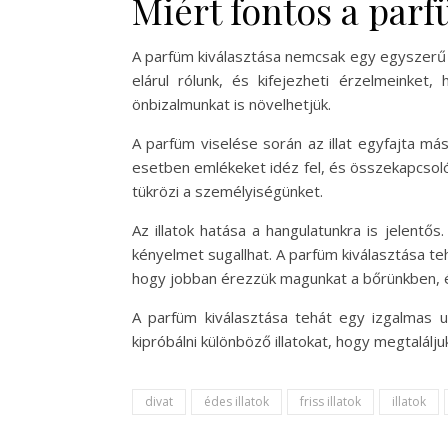
Miért fontos a parf
A parfüm kiválasztása nemcsak egy egyszerű v
elárul rólunk, és kifejezheti érzelmeinket
önbizalmunkat is növelhetjük.
A parfüm viselése során az illat egyfajta más
esetben emlékeket idéz fel, és összekapcsol
tükrözi a személyiségünket.
Az illatok hatása a hangulatunkra is jelentő
kényelmet sugallhat. A parfüm kiválasztása teh
hogy jobban érezzük magunkat a bőrünkben, é
A parfüm kiválasztása tehát egy izgalmas ut
kipróbálni különböző illatokat, hogy megtalálju
divat
édes illatok
friss illatok
illatok