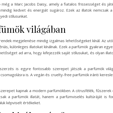
ó még a Marc Jacobs Daisy, amely a fiatalos frissességet és ját
je mindig kedvet és energiát sugároz. Ezek az illatok nemcsak 
yedi stílusunkat.
rfümök világában
j trendek megjelenése mindig izgalmas lehetőségeket kínál. Az
riás, különleges illatokat kínálnak. Ezek a parfümök gyakran egy
tőséget ad arra, hogy kifejezzék saját stílusukat, és olyan illa
eszerzés is egyre fontosabb szerepet játszik a parfümök vilá
a csomagolásra is. A vegán és cruelty-free parfümök iránti keres
szerepet kapnak a modern parfümökben. A citrusfélék, fűszerek é
ak a parfümök illatát, hanem a parfümviselés kultúráját is f
aluk képviselt értékeket.