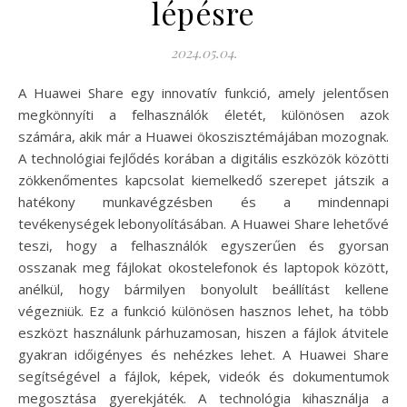
lépésre
2024.05.04.
A Huawei Share egy innovatív funkció, amely jelentősen
megkönnyíti a felhasználók életét, különösen azok
számára, akik már a Huawei ökoszisztémájában mozognak.
A technológiai fejlődés korában a digitális eszközök közötti
zökkenőmentes kapcsolat kiemelkedő szerepet játszik a
hatékony munkavégzésben és a mindennapi
tevékenységek lebonyolításában. A Huawei Share lehetővé
teszi, hogy a felhasználók egyszerűen és gyorsan
osszanak meg fájlokat okostelefonok és laptopok között,
anélkül, hogy bármilyen bonyolult beállítást kellene
végezniük. Ez a funkció különösen hasznos lehet, ha több
eszközt használunk párhuzamosan, hiszen a fájlok átvitele
gyakran időigényes és nehézkes lehet. A Huawei Share
segítségével a fájlok, képek, videók és dokumentumok
megosztása gyerekjáték. A technológia kihasználja a