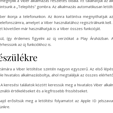
megnyílik a Viber alkalmazás részletes oldala. Itt találhatjuk az a
attintsunk a „Telepítés” gombra. Az alkalmazás automatikusan letölt
er ikonja a telefonunkon. Az ikonra kattintva megnyithatjuk az 
telefonszámra, amelyet a Viber használatához regisztrálnunk kell
zt követően már használhatjuk is a Viber összes funkcióját.
ül, így érdemes figyelni az új verziókat a Play Áruházban. A
essünk az új funkciókhoz is.
készülékre
számára a Viber letöltése szintén nagyon egyszerű. Az első lépé
e hivatalos alkalmazásboltja, ahol megtaláljuk az összes elérhető
 A keresési találatok között keressük meg a hivatalos Viber alkalm
sználói értékeléseket és a legfrissebb frissítéseket.
ajd erősítsük meg a letöltési folyamatot az Apple ID jelszavu
ünkre.