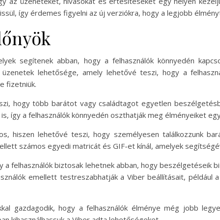
gy az üzeneteket, hívásokat és értesítéseket egy helyen keze
issül, így érdemes figyelni az új verziókra, hogy a legjobb élmény
előnyök
melyek segítenek abban, hogy a felhasználók könnyedén kapcs
üzenetek lehetősége, amely lehetővé teszi, hogy a felhaszná
 fizetniük.
zi, hogy több barátot vagy családtagot egyetlen beszélgetésb
a is, így a felhasználók könnyedén oszthatják meg élményeiket eg
s, hiszen lehetővé teszi, hogy személyesen találkozzunk barát
mellett számos egyedi matricát és GIF-et kínál, amelyek segítség
, így a felhasználók biztosak lehetnek abban, hogy beszélgetéseik 
ználók emellett testreszabhatják a Viber beállításait, például a
iókkal gazdagodik, hogy a felhasználók élménye még jobb leg
ban kihasználhassuk a Viber adta lehetőségeket.