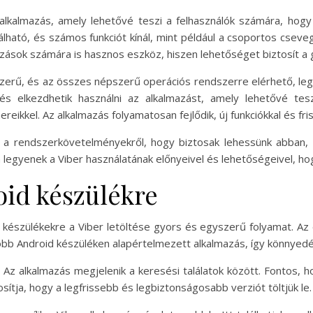
lkalmazás, amely lehetővé teszi a felhasználók számára, hogy
lható, és számos funkciót kínál, mint például a csoportos cseve
ások számára is hasznos eszköz, hiszen lehetőséget biztosít a 
yszerű, és az összes népszerű operációs rendszerre elérhető, leg
 és elkezdhetik használni az alkalmazást, amely lehetővé te
nereikkel. Az alkalmazás folyamatosan fejlődik, új funkciókkal és fr
i a rendszerkövetelményekről, hogy biztosak lehessünk abban,
n legyenek a Viber használatának előnyeivel és lehetőségeivel, ho
oid készülékre
 készülékekre a Viber letöltése gyors és egyszerű folyamat. Az 
több Android készüléken alapértelmezett alkalmazás, így könnyedé
 Az alkalmazás megjelenik a keresési találatok között. Fontos, ho
osítja, hogy a legfrissebb és legbiztonságosabb verziót töltjük le.