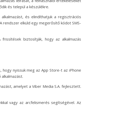
lkalmazás leírását, a felhasználói értékeléseket
ődik és települ a készülékre.
alkalmazást, és elindíthatjuk a regisztrációs
. A rendszer elküld egy megerősítő kódot SMS-
 frissítések biztosítják, hogy az alkalmazás
s, hogy nyissuk meg az App Store-t az iPhone
 alkalmazást.
azást, amelyet a Viber Media S.A. fejlesztett.
nkkal vagy az arcfelismerés segítségével. Az