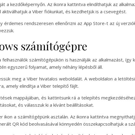
nját a kezdőképernyőn. Az ikonra kattintva elindíthatjuk az alkalma
ktiválhatjuk a Viber fiókunkat, és kezdhetjük is a csevegést.
így érdemes rendszeresen ellenőrizni az App Store-t az új verziók
vezzük.
dows számítógépre
y a felhasználók számítógépükön is használják az alkalmazást, íg
én egyszerű folyamat, amely néhány lépésből áll.
essük meg a Viber hivatalos weboldalát. A weboldalon a letöltés
a, amely elindítja a Viber telepítő fájlt.
öltések mappájában, és kattintsunk rá a telepítés megkezdéséhez.
sokat, és válasszuk ki a kívánt beállításokat.
r ikon a számítógépünk asztalán. Az ikonra kattintva megnyithatju
generált QR kód beolvasásával könnyedén összekapcsolhatjuk a sz