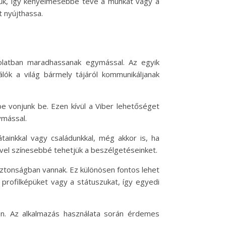
ljük, így kényelmesebbé téve a munkát vagy a
t nyújthassa.
olatban maradhassanak egymással. Az egyik
lók a világ bármely tájáról kommunikáljanak
e vonjunk be. Ezen kívül a Viber lehetőséget
ymással.
ainkkal vagy családunkkal, még akkor is, ha
ével színesebbé tehetjük a beszélgetéseinket.
biztonságban vannak. Ez különösen fontos lehet
 profilképüket vagy a státuszukat, így egyedi
yen. Az alkalmazás használata során érdemes