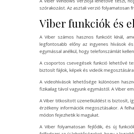
A Viber Windows verziója lehetővé teszi, ho
szórakozást. Az asztali verzió folyamatosan fr
Viber funkciók és 
A Viber számos hasznos funkciót kínál, a
legfontosabb előny az ingyenes hívások és 
egymással anélkül, hogy telefonszámlát kellene
A csoportos csevegések funkció lehetővé tes
biztosít fájlok, képek és videók megosztásár
A videohívások lehetősége különösen haszno
fizikailag távol vagyunk egymástól. A Viber e
A Viber titkosított üzenetküldést is biztosít
érzékeny információk megosztásakor. A felhas
módon fejezhetik ki magukat.
A Viber folyamatosan fejlődik, és új funkc
felfedezni az új lehetőségeket, hogy a legjob