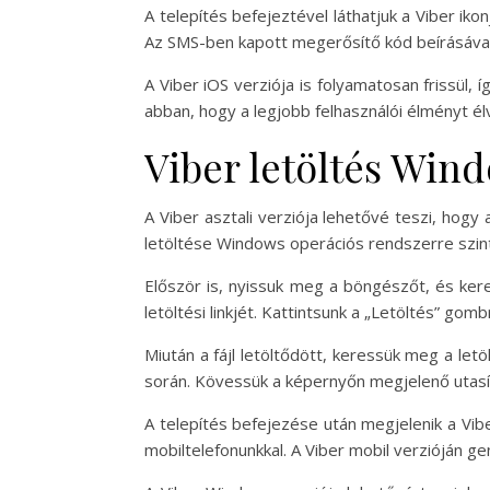
A telepítés befejeztével láthatjuk a Viber iko
Az SMS-ben kapott megerősítő kód beírásával a
A Viber iOS verziója is folyamatosan frissül, 
abban, hogy a legjobb felhasználói élményt él
Viber letöltés Win
A Viber asztali verziója lehetővé teszi, hog
letöltése Windows operációs rendszerre szint
Először is, nyissuk meg a böngészőt, és ker
letöltési linkjét. Kattintsunk a „Letöltés” gombr
Miután a fájl letöltődött, keressük meg a let
során. Kövessük a képernyőn megjelenő utasítá
A telepítés befejezése után megjelenik a Vibe
mobiltelefonunkkal. A Viber mobil verzióján 