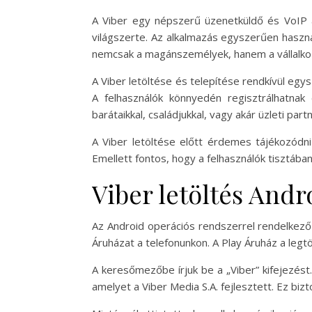
A Viber egy népszerű üzenetküldő és VoIP a
világszerte. Az alkalmazás egyszerűen haszná
nemcsak a magánszemélyek, hanem a vállalkoz
A Viber letöltése és telepítése rendkívül eg
A felhasználók könnyedén regisztrálhatnak
barátaikkal, családjukkal, vagy akár üzleti part
A Viber letöltése előtt érdemes tájékozódn
Emellett fontos, hogy a felhasználók tisztába
Viber letöltés Andr
Az Android operációs rendszerrel rendelkező
Áruházat a telefonunkon. A Play Áruház a leg
A keresőmezőbe írjuk be a „Viber” kifejezést.
amelyet a Viber Media S.A. fejlesztett. Ez bizt