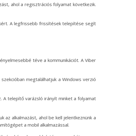
zást, ahol a regisztrációs folyamat következik.
ért. A legfrissebb frissítések telepítése segít
y kényelmesebbé téve a kommunikációt. A Viber
i szekcióban megtalálhatjuk a Windows verzió
 A telepítő varázsló irányít minket a folyamat
k az alkalmazást, ahol be kell jelentkeznünk a
ámítógépet a mobil alkalmazással.