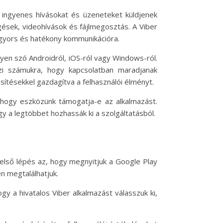
 ingyenes hívásokat és üzeneteket küldjenek
gések, videohívások és fájlmegosztás. A Viber
gyors és hatékony kommunikációra.
yen szó Androidról, iOS-ról vagy Windows-ról.
szi számukra, hogy kapcsolatban maradjanak
issítésekkel gazdagítva a felhasználói élményt.
 hogy eszközünk támogatja-e az alkalmazást.
gy a legtöbbet hozhassák ki a szolgáltatásból.
első lépés az, hogy megnyitjuk a Google Play
n megtalálhatjuk.
gy a hivatalos Viber alkalmazást válasszuk ki,