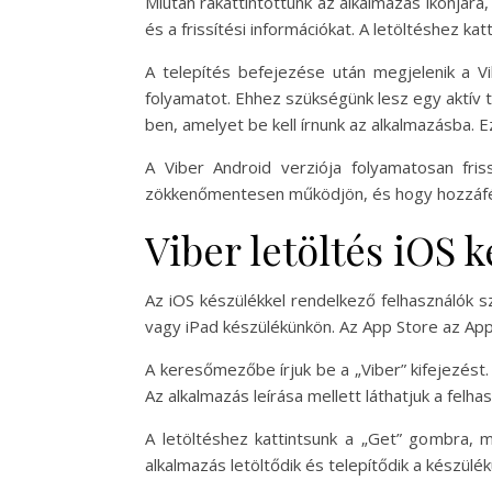
Miután rákattintottunk az alkalmazás ikonjára, 
és a frissítési információkat. A letöltéshez k
A telepítés befejezése után megjelenik a Vib
folyamatot. Ehhez szükségünk lesz egy aktív 
ben, amelyet be kell írnunk az alkalmazásba. E
A Viber Android verziója folyamatosan friss
zökkenőmentesen működjön, és hogy hozzáférh
Viber letöltés iOS 
Az iOS készülékkel rendelkező felhasználók 
vagy iPad készülékünkön. Az App Store az Appl
A keresőmezőbe írjuk be a „Viber” kifejezést.
Az alkalmazás leírása mellett láthatjuk a felha
A letöltéshez kattintsunk a „Get” gombra, m
alkalmazás letöltődik és telepítődik a készülék