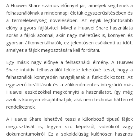
A Huawei Share számos előnnyel jár, amelyek segítenek a
felhasználóknak a mindennapi életük egyszerűsítésében és
a termelékenység növelésében. Az egyik legfontosabb
előny a gyors fájlátvitel. Mivel a Huawei Share használata
során a fájlok azonnal, akár nagy méretűek is, könnyen és
gyorsan átkonvertálhatók, ez jelentősen csökkenti az időt,
amelyet a fájlok megosztására kell fordítani.
Egy másik nagy előnye a felhasználói élmény. A Huawei
Share intuitív felhasználói felülete lehetővé teszi, hogy a
felhasználók könnyedén navigáljanak a funkciók között. Az
egyszerű beállítások és a zökkenőmentes integráció más
Huawei eszközökkel megkönnyíti a használatot, így még
azok is könnyen elsajátíthatják, akik nem technikai háttérrel
rendelkeznek.
A Huawei Share lehetővé teszi a különböző típusú fájlok
megosztását is, legyen szó képekről, videókról vagy
dokumentumokról. Ez a sokoldalúság különösen hasznos