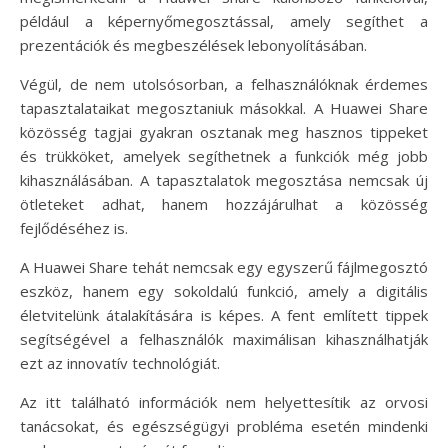
például a képernyőmegosztással, amely segíthet a
prezentációk és megbeszélések lebonyolításában.
Végül, de nem utolsósorban, a felhasználóknak érdemes
tapasztalataikat megosztaniuk másokkal. A Huawei Share
közösség tagjai gyakran osztanak meg hasznos tippeket
és trükköket, amelyek segíthetnek a funkciók még jobb
kihasználásában. A tapasztalatok megosztása nemcsak új
ötleteket adhat, hanem hozzájárulhat a közösség
fejlődéséhez is.
A Huawei Share tehát nemcsak egy egyszerű fájlmegosztó
eszköz, hanem egy sokoldalú funkció, amely a digitális
életvitelünk átalakítására is képes. A fent említett tippek
segítségével a felhasználók maximálisan kihasználhatják
ezt az innovatív technológiát.
Az itt található információk nem helyettesítik az orvosi
tanácsokat, és egészségügyi probléma esetén mindenki