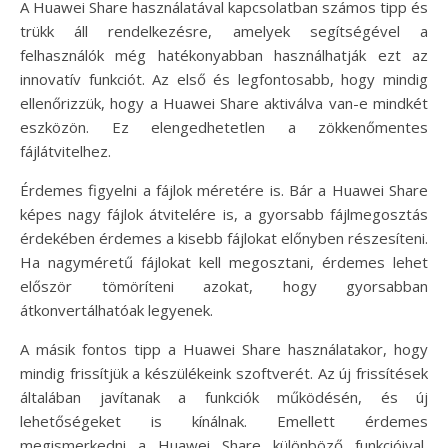
A Huawei Share használatával kapcsolatban számos tipp és
trükk áll rendelkezésre, amelyek segítségével a
felhasználók még hatékonyabban használhatják ezt az
innovatív funkciót. Az első és legfontosabb, hogy mindig
ellenőrizzük, hogy a Huawei Share aktiválva van-e mindkét
eszközön. Ez elengedhetetlen a zökkenőmentes
fájlátvitelhez.
Érdemes figyelni a fájlok méretére is. Bár a Huawei Share
képes nagy fájlok átvitelére is, a gyorsabb fájlmegosztás
érdekében érdemes a kisebb fájlokat előnyben részesíteni.
Ha nagyméretű fájlokat kell megosztani, érdemes lehet
először tömöríteni azokat, hogy gyorsabban
átkonvertálhatóak legyenek.
A másik fontos tipp a Huawei Share használatakor, hogy
mindig frissítjük a készülékeink szoftverét. Az új frissítések
általában javítanak a funkciók működésén, és új
lehetőségeket is kínálnak. Emellett érdemes
megismerkedni a Huawei Share különböző funkcióival,