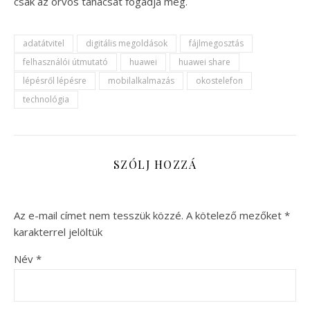
csak az orvos tanácsát fogadja meg.
adatátvitel
digitális megoldások
fájlmegosztás
felhasználói útmutató
huawei
huawei share
lépésről lépésre
mobilalkalmazás
okostelefon
technológia
SZÓLJ HOZZÁ
Az e-mail címet nem tesszük közzé.
A kötelező mezőket
*
karakterrel jelöltük
Név
*