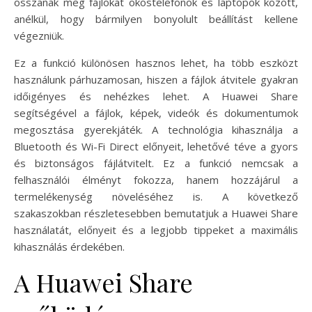
osszanak meg fájlokat okostelefonok és laptopok között,
anélkül, hogy bármilyen bonyolult beállítást kellene
végezniük.
Ez a funkció különösen hasznos lehet, ha több eszközt
használunk párhuzamosan, hiszen a fájlok átvitele gyakran
időigényes és nehézkes lehet. A Huawei Share
segítségével a fájlok, képek, videók és dokumentumok
megosztása gyerekjáték. A technológia kihasználja a
Bluetooth és Wi-Fi Direct előnyeit, lehetővé téve a gyors
és biztonságos fájlátvitelt. Ez a funkció nemcsak a
felhasználói élményt fokozza, hanem hozzájárul a
termelékenység növeléséhez is. A következő
szakaszokban részletesebben bemutatjuk a Huawei Share
használatát, előnyeit és a legjobb tippeket a maximális
kihasználás érdekében.
A Huawei Share