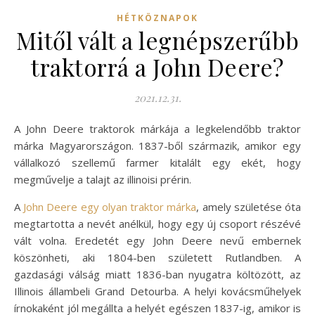
HÉTKÖZNAPOK
Mitől vált a legnépszerűbb
traktorrá a John Deere?
2021.12.31.
A John Deere traktorok márkája a legkelendőbb traktor
márka Magyarországon. 1837-ből származik, amikor egy
vállalkozó szellemű farmer kitalált egy ekét, hogy
megművelje a talajt az illinoisi prérin.
A
John Deere egy olyan traktor márka
, amely születése óta
megtartotta a nevét anélkül, hogy egy új csoport részévé
vált volna. Eredetét egy John Deere nevű embernek
köszönheti, aki 1804-ben született Rutlandben. A
gazdasági válság miatt 1836-ban nyugatra költözött, az
Illinois állambeli Grand Detourba. A helyi kovácsműhelyek
írnokaként jól megállta a helyét egészen 1837-ig, amikor is