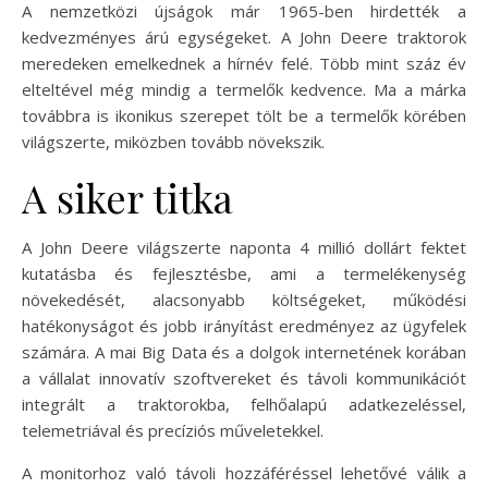
A nemzetközi újságok már 1965-ben hirdették a
kedvezményes árú egységeket. A John Deere traktorok
meredeken emelkednek a hírnév felé. Több mint száz év
elteltével még mindig a termelők kedvence. Ma a márka
továbbra is ikonikus szerepet tölt be a termelők körében
világszerte, miközben tovább növekszik.
A siker titka
A John Deere világszerte naponta 4 millió dollárt fektet
kutatásba és fejlesztésbe, ami a termelékenység
növekedését, alacsonyabb költségeket, működési
hatékonyságot és jobb irányítást eredményez az ügyfelek
számára. A mai Big Data és a dolgok internetének korában
a vállalat innovatív szoftvereket és távoli kommunikációt
integrált a traktorokba, felhőalapú adatkezeléssel,
telemetriával és precíziós műveletekkel.
A monitorhoz való távoli hozzáféréssel lehetővé válik a