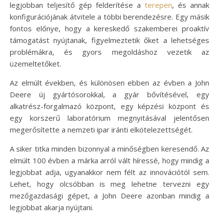
legjobban teljesítő gép felderítése a
terepen
, és annak
konfigurációjának átvitele a többi berendezésre. Egy másik
fontos előnye, hogy a kereskedő szakemberei proaktív
támogatást nyújtanak, figyelmeztetik őket a lehetséges
problémákra, és gyors megoldáshoz vezetik az
üzemeltetőket.
Az elmúlt években, és különösen ebben az évben a John
Deere új gyártósorokkal, a gyár bővítésével, egy
alkatrész-forgalmazó központ, egy képzési központ és
egy korszerű laboratórium megnyitásával jelentősen
megerősítette a nemzeti ipar iránti elkötelezettségét.
A siker titka minden bizonnyal a minőségben keresendő. Az
elmúlt 100 évben a márka arról vált híressé, hogy mindig a
legjobbat adja, ugyanakkor nem félt az innovációtól sem.
Lehet, hogy olcsóbban is meg lehetne tervezni egy
mezőgazdasági gépet, a John Deere azonban mindig a
legjobbat akarja nyújtani.