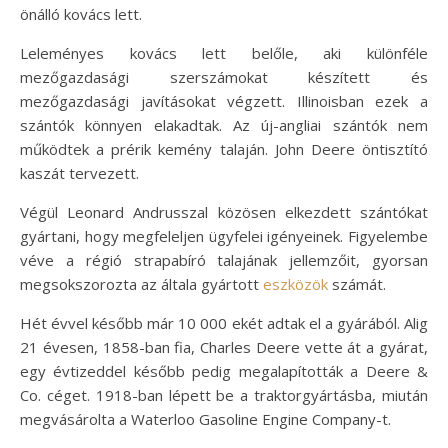
önálló kovács lett.
Leleményes kovács lett belőle, aki különféle
mezőgazdasági szerszámokat készített és
mezőgazdasági javításokat végzett. Illinoisban ezek a
szántók könnyen elakadtak. Az új-angliai szántók nem
működtek a prérik kemény talaján. John Deere öntisztító
kaszát tervezett.
Végül Leonard Andrusszal közösen elkezdett szántókat
gyártani, hogy megfeleljen ügyfelei igényeinek. Figyelembe
véve a régió strapabíró talajának jellemzőit, gyorsan
megsokszorozta az általa gyártott
eszközök
számát.
Hét évvel később már 10 000 ekét adtak el a gyárából. Alig
21 évesen, 1858-ban fia, Charles Deere vette át a gyárat,
egy évtizeddel később pedig megalapították a Deere &
Co. céget. 1918-ban lépett be a traktorgyártásba, miután
megvásárolta a Waterloo Gasoline Engine Company-t.