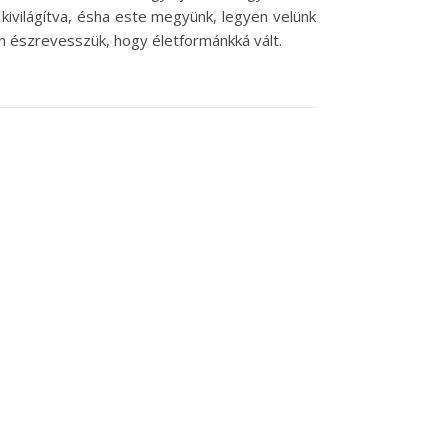
 kivilágítva, ésha este megyünk, legyen velünk
on észrevesszük, hogy életformánkká vált.