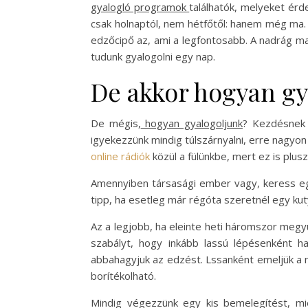
gyalogló programok
találhatók, melyeket ér
csak holnaptól, nem hétfőtől: hanem még ma. 
edzőcipő az, ami a legfontosabb. A nadrág m
tudunk gyalogolni egy nap.
De akkor hogyan gy
De mégis,
hogyan gyalogoljunk
? Kezdésnek a
igyekezzünk mindig túlszárnyalni, erre nagyon 
online rádiók
közül a fülünkbe, mert ez is plusz
Amennyiben társasági ember vagy, keress egy
tipp, ha esetleg már régóta szeretnél egy kut
Az a legjobb, ha eleinte heti háromszor megy
szabályt, hogy inkább lassú lépésenként 
abbahagyjuk az edzést. Lssanként emeljük a 
borítékolható.
Mindig végezzünk egy kis bemelegítést, miel