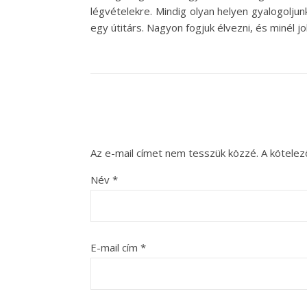
légvételekre. Mindig olyan helyen gyalogoljun
egy útitárs. Nagyon fogjuk élvezni, és minél 
Az e-mail címet nem tesszük közzé.
A kötele
Név
*
E-mail cím
*