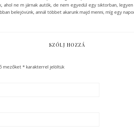
k, ahol ne m járnak autók, de nem egyedül egy siktorban, legyen
jobban belejövünk, annál többet akarunk majd menni, míg egy nap
SZÓLJ HOZZÁ
ző mezőket
*
karakterrel jelöltük