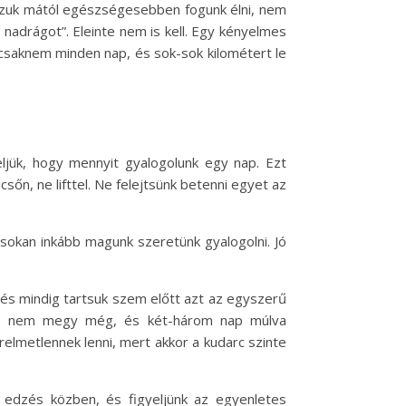
zzuk mától egészségesebben fogunk élni, nem
nadrágot”. Eleinte nem is kell. Egy kényelmes
csaknem minden nap, és sok-sok kilométert le
eljük, hogy mennyit gyalogolunk egy nap. Ezt
sőn, ne lifttel. Ne felejtsünk betenni egyet az
sokan inkább magunk szeretünk gyalogolni. Jó
.
 és mindig tartsuk szem előtt azt az egyszerű
 ami nem megy még, és két-három nap múlva
lmetlennek lenni, mert akkor a kudarc szinte
ni edzés közben, és figyeljünk az egyenletes