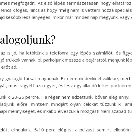
demes megfogadni. Az első lépés természetesen, hogy elhatáro
Nincs kifogás, nincs az hogy “még nem is vettem hozzá speciális 
ajd később lesz lényeges, mikor már minden nap megyünk, vagy 
alogoljunk?
z is jó, ha letöltünk a telefonra egy lépés számlálót, és figy
jó trükkök vannak, pl. parkoljunk messze a bejárattól, menjünk lépc
 erőt ad.
 gyalogló társat magadnak. Ez nem mindenkinél válik be, mert 
yát, most vigyél haza egyet, és lesz egy állandó lelkes partnered
ünk ki 20-25 percre. Ha régen nem edzettünk, bőven elég ennyi,
haladjunk előre, mintsem mindjárt olyan célokat tűzzünk ki,
napi mennyiséget, és inkább élvezzük a mozgást! Nem szabad türe
őtt elindulunk, 5-10 perc elég is, a pulzust sem rt ellenőri