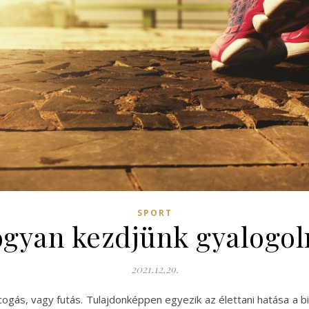
SPORT
gyan kezdjünk gyalogol
2021.12.29.
gás, vagy futás. Tulajdonképpen egyezik az élettani hatása a bici