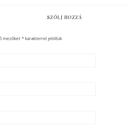
SZÓLJ HOZZÁ
ző mezőket
*
karakterrel jelöltük