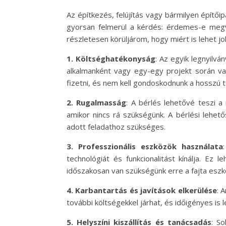
Az építkezés, felújítás vagy bármilyen építő
gyorsan felmerül a kérdés: érdemes-e meg
részletesen körüljárom, hogy miért is lehet j
1. Költséghatékonyság
: Az egyik legnyilv
alkalmanként vagy egy-egy projekt során van
fizetni, és nem kell gondoskodnunk a hosszú t
2. Rugalmasság
: A bérlés lehetővé teszi 
amikor nincs rá szükségünk. A bérlési lehet
adott feladathoz szükséges.
3. Professzionális eszközök használata
technológiát és funkcionalitást kínálja. E
időszakosan van szükségünk erre a fajta eszk
4. Karbantartás és javítások elkerülése
: 
további költségekkel járhat, és időigényes is 
5. Helyszíni kiszállítás és tanácsadás
: So