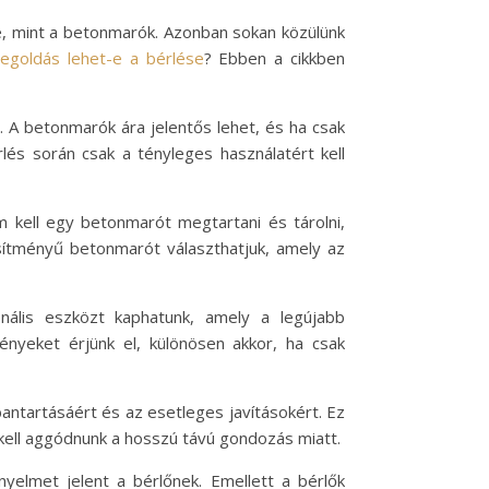
re, mint a betonmarók. Azonban sokan közülünk
goldás lehet-e a bérlése
? Ebben a cikkben
. A betonmarók ára jelentős lehet, és ha csak
lés során csak a tényleges használatért kell
m kell egy betonmarót megtartani és tárolni,
esítményű betonmarót választhatjuk, amely az
nális eszközt kaphatunk, amely a legújabb
ényeket érjünk el, különösen akkor, ha csak
antartásáért és az esetleges javításokért. Ez
m kell aggódnunk a hosszú távú gondozás miatt.
nyelmet jelent a bérlőnek. Emellett a bérlők