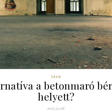
TECH
ernatíva a betonmaró bér
helyett?
2023.12.08.