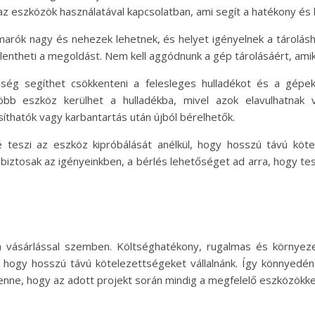
 az eszközök használatával kapcsolatban, ami segít a hatékony 
marók nagy és nehezek lehetnek, és helyet igényelnek a tárolásh
jelentheti a megoldást. Nem kell aggódnunk a gép tárolásáért, ami
tőség segíthet csökkenteni a felesleges hulladékot és a gép
bb eszköz kerülhet a hulladékba, mivel azok elavulhatnak
íthatók vagy karbantartás után újból bérelhetők.
é teszi az eszköz kipróbálását anélkül, hogy hosszú távú kö
ztosak az igényeinkben, a bérlés lehetőséget ad arra, hogy tes
 vásárlással szemben. Költséghatékony, rugalmas és környezet
l, hogy hosszú távú kötelezettségeket vállalnánk. Így könnyed
benne, hogy az adott projekt során mindig a megfelelő eszközökke