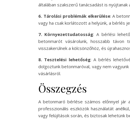
általában szakszerű tanácsadást is nyújtanak
6. Tárolási problémák elkerülése
: A beton
vagy ha csak korlátozott a helyünk, a bérlés 
7. Környezettudatosság
: A bérlési lehe
betonmarót vásárolunk, hosszabb távon tö
visszakerülnek a kölcsönzőhöz, és újrahasznos
8. Tesztelési lehetőség
: A bérlés lehetőv
dolgoztunk betonmaróval, vagy nem vagyunk bi
vásárlásról.
Összegzés
A betonmaró bérlése számos előnnyel jár a
professzionális eszközök használatát anélkü
vagy felújítások során, és biztosak lehetünk 