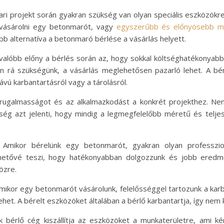
ipari projekt során gyakran szükség van olyan speciális eszközök
vásárolni egy betonmarót, vagy
egyszerűbb és előnyösebb me
obb alternatíva a betonmaró bérlése a vásárlás helyett.
ánvalóbb előny a bérlés során az, hogy sokkal költséghatékonyabb
 rá szükségünk, a vásárlás meglehetősen pazarló lehet. A bér
ávú karbantartásról vagy a tárolásról.
a rugalmasságot és az alkalmazkodást a konkrét projekthez. Ne
őség azt jelenti, hogy mindig a legmegfelelőbb méretű és telj
: Amikor bérelünk egy betonmarót, gyakran olyan professzio
z lehetővé teszi, hogy hatékonyabban dolgozzunk és jobb eredm
özre.
Amikor egy betonmarót vásárolunk, felelősséggel tartozunk a karb
lehet. A bérelt eszközöket általában a bérlő karbantartja, így ne
k bérlő cég kiszállítja az eszközöket a munkaterületre, ami ké