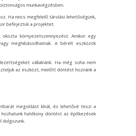
és biztonságos munkavégzésben.
oz. Ha nincs megfelelő tárolási lehetőségünk,
kor befejeztük a projektet.
ek okozta környezetszennyezést. Amikor egy
 vagy meghibásodhatnak. A bérelt eszközök
telezettségeket vállalnánk. Ha még soha nem
zteljük az eszközt, mielőtt döntést hoznánk a
barát megoldást kínál, és lehetővé teszi a
én hozhatunk hatékony döntést az építkezések
l dolgozunk.