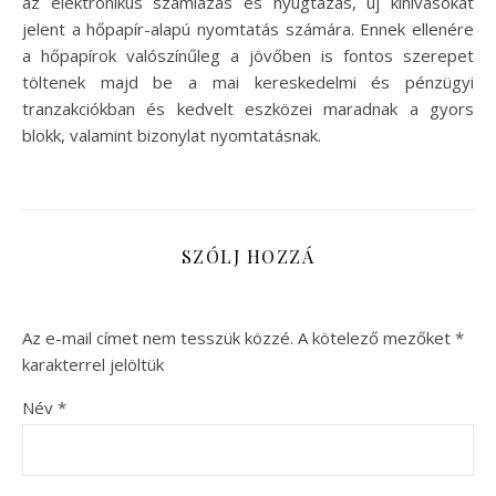
az elektronikus számlázás és nyugtázás, új kihívásokat
jelent a hőpapír-alapú nyomtatás számára. Ennek ellenére
a hőpapírok valószínűleg a jövőben is fontos szerepet
töltenek majd be a mai kereskedelmi és pénzügyi
tranzakciókban és kedvelt eszközei maradnak a gyors
blokk, valamint bizonylat nyomtatásnak.
SZÓLJ HOZZÁ
Az e-mail címet nem tesszük közzé.
A kötelező mezőket
*
karakterrel jelöltük
Név
*