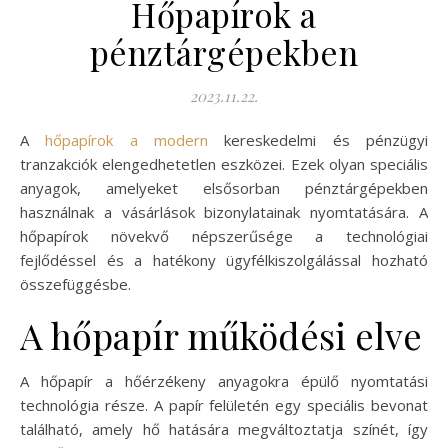
Hőpapírok a
pénztárgépekben
2023.11.22.
A
hőpapírok a modern
kereskedelmi és pénzügyi
tranzakciók elengedhetetlen eszközei. Ezek olyan speciális
anyagok, amelyeket elsősorban pénztárgépekben
használnak a vásárlások bizonylatainak nyomtatására. A
hőpapírok növekvő népszerűsége a technológiai
fejlődéssel és a hatékony ügyfélkiszolgálással hozható
összefüggésbe.
A hőpapír működési elve
A hőpapír a hőérzékeny anyagokra épülő nyomtatási
technológia része. A papír felületén egy speciális bevonat
található, amely hő hatására megváltoztatja színét, így