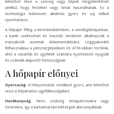
lehetővé téve a szöveg vagy képek megjelenítését
anélkül, hogy festéket vagy tintát használnának. Ez a
technológia különösen alkalmas gyors és zaj nélküli
nyomtatásra.
A hőpapír főleg a kereskedelemben, a vendéglátóiparban,
a banki szektorban és hasonló területen alkalmazzák a
tranzakciók azonnali dokumentálására. Leggyakoribb
felhasználása a pénztárgépekben és ATM-ekben történik,
ahol a vásárlók és ügyfelek számára nyomtatott nyugták
és számlák alapvető fontosságúak.
A hőpapír előnyei
Gyorsaság
: A hőnyomtatás rendkívül gyors, ami lehetővé
teszi a folyamatos ügyfélkiszolgálást.
Hatékonyság
: Nincs szükség tintapatronokra vagy
tonerekre, így a karbantartási költségek alacsonyabbak.