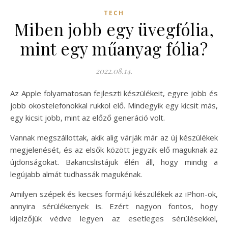
TECH
Miben jobb egy üvegfólia,
mint egy műanyag fólia?
2022.08.14.
Az Apple folyamatosan fejleszti készülékeit, egyre jobb és
jobb okostelefonokkal rukkol elő. Mindegyik egy kicsit más,
egy kicsit jobb, mint az előző generáció volt.
Vannak megszállottak, akik alig várják már az új készülékek
megjelenését, és az elsők között jegyzik elő maguknak az
újdonságokat. Bakancslistájuk élén áll, hogy mindig a
legújabb almát tudhassák magukénak.
Amilyen szépek és kecses formájú készülékek az iPhon-ok,
annyira sérülékenyek is. Ezért nagyon fontos, hogy
kijelzőjük védve legyen az esetleges sérülésekkel,