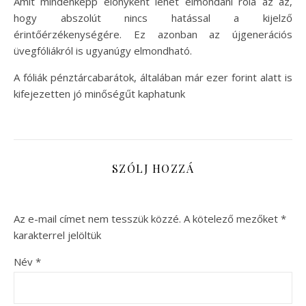
Amit mindenképp előnyként lehet elmondani róla az az,
hogy abszolút nincs hatással a kijelző
érintőérzékenységére. Ez azonban az újgenerációs
üvegfóliákról is ugyanúgy elmondható.
A fóliák pénztárcabarátok, általában már ezer forint alatt is
kifejezetten jó minőségűt kaphatunk
SZÓLJ HOZZÁ
Az e-mail címet nem tesszük közzé.
A kötelező mezőket
*
karakterrel jelöltük
Név
*