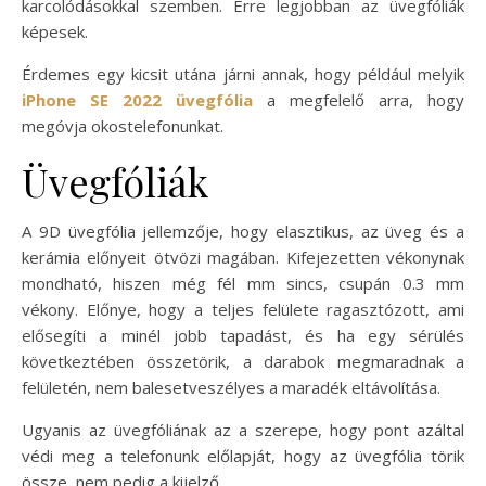
karcolódásokkal szemben. Erre legjobban az üvegfóliák
képesek.
Érdemes egy kicsit utána járni annak, hogy például melyik
iPhone SE 2022 üvegfólia
a megfelelő arra, hogy
megóvja okostelefonunkat.
Üvegfóliák
A 9D üvegfólia jellemzője, hogy elasztikus, az üveg és a
kerámia előnyeit ötvözi magában. Kifejezetten vékonynak
mondható, hiszen még fél mm sincs, csupán 0.3 mm
vékony. Előnye, hogy a teljes felülete ragasztózott, ami
elősegíti a minél jobb tapadást, és ha egy sérülés
következtében összetörik, a darabok megmaradnak a
felületén, nem balesetveszélyes a maradék eltávolítása.
Ugyanis az üvegfóliának az a szerepe, hogy pont azáltal
védi meg a telefonunk előlapját, hogy az üvegfólia törik
össze, nem pedig a kijelző.