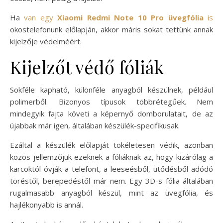
Ha
van egy
Xiaomi Redmi Note 10 Pro üvegfólia
is
okostelefonunk előlapján, akkor máris sokat tettünk annak
kijelzője védelméért.
Kijelzőt védő fóliák
Sokféle kapható, különféle anyagból készülnek, például
polimerből. Bizonyos típusok többrétegűek. Nem
mindegyik fajta követi a képernyő domborulatait, de az
újabbak már igen, általában készülék-specifikusak.
Ezáltal a készülék előlapját tökéletesen védik, azonban
közös jellemzőjük ezeknek a fóliáknak az, hogy kizárólag a
karcoktól óvják a telefont, a leeseésből, ütődésből adódó
töréstől, berepedéstől már nem. Egy 3D-s fólia általában
rugalmasabb anyagból készül, mint az üvegfólia, és
hajlékonyabb is annál.