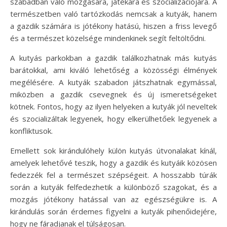
szabadban való mozgására, játékára és szocializációjára. A
természetben való tartózkodás nemcsak a kutyák, hanem
a gazdik számára is jótékony hatású, hiszen a friss levegő
és a természet közelsége mindenkinek segít feltöltődni.
A kutyás parkokban a gazdik találkozhatnak más kutyás
barátokkal, ami kiváló lehetőség a közösségi élmények
megélésére. A kutyák szabadon játszhatnak egymással,
miközben a gazdik csevegnek és új ismeretségeket
kötnek. Fontos, hogy az ilyen helyeken a kutyák jól neveltek
és szocializáltak legyenek, hogy elkerülhetőek legyenek a
konfliktusok.
Emellett sok kirándulóhely külön kutyás útvonalakat kínál,
amelyek lehetővé teszik, hogy a gazdik és kutyáik közösen
fedezzék fel a természet szépségeit. A hosszabb túrák
során a kutyák felfedezhetik a különböző szagokat, és a
mozgás jótékony hatással van az egészségükre is. A
kirándulás során érdemes figyelni a kutyák pihenőidejére,
hogy ne fáradjanak el túlságosan.