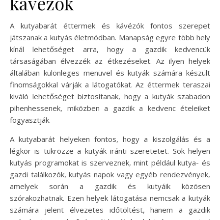
kávézók
A kutyabarát éttermek és kávézók fontos szerepet
játszanak a kutyás életmódban. Manapság egyre több hely
kínál lehetőséget arra, hogy a gazdik kedvencük
társaságában élvezzék az étkezéseket. Az ilyen helyek
általában különleges menüvel és kutyák számára készült
finomságokkal várják a látogatókat. Az éttermek teraszai
kiváló lehetőséget biztosítanak, hogy a kutyák szabadon
pihenhessenek, miközben a gazdik a kedvenc ételeiket
fogyasztják.
A kutyabarát helyeken fontos, hogy a kiszolgálás és a
légkör is tükrözze a kutyák iránti szeretetet. Sok helyen
kutyás programokat is szerveznek, mint például kutya- és
gazdi találkozók, kutyás napok vagy egyéb rendezvények,
amelyek során a gazdik és kutyáik közösen
szórakozhatnak. Ezen helyek látogatása nemcsak a kutyák
számára jelent élvezetes időtöltést, hanem a gazdik