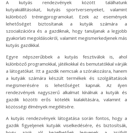
A kutyás rendezvények között találhatunk
kutyakiállításokat, kutyás sportversenyeket, valamint
különböző tréningprogramokat. Ezek az események
lehetőséget biztosítanak a kutyák számára a
szocializációra és a gazdiknak, hogy tanuljanak a legjobb
gyakorlati megoldásokról, valamint megismerkedjenek más
kutyás gazdikkal.
Egyre népszerűbbek a kutyás fesztiválok is, ahol
különböző programokkal, játékokkal és bemutatókkal várják
a látogatókat. Itt a gazdik nemcsak a szórakozásra, hanem
a kutyáik számára készült termékek és szolgáltatások
megismerésére is lehetőséget kapnak. Az ilyen
rendezvények nagyszerű alkalmat kínálnak a kutyák és
gazdik közötti erős kötelék kialakítására, valamint a
közösségi élmények megélésére.
A kutyás rendezvények látogatása során fontos, hogy a
gazdik figyeljenek kutyáik viselkedésére, és biztosítsák,
hogy azok jól kezelhetőek legyenek a zsúfolt