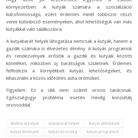
környezetben. A kutyák számára a szocializáció
kulcsfontosságú, ezért érdemes minél többször részt
venni különböző eseményeken, ahol lehetőségük van más
kutyákkal való találkozásra.
A kutyabarát helyek látogatása nemcsak a kutyák, hanem a
gazdik számára is élvezetes élmény. A kutyás programok
és rendezvények erősítik a gazdik és kutyáik közötti
köteléket, miközben új barátságok születnek. Érdemes
felfedezni a környékbeli kutyás lehetőségeket, és
kihasználni a közös időtöltés adta örömöket.
Figyelem: Ez a cikk nem számít orvosi tanácsnak.
Egészségügyi probléma esetén mindig konzultálj
orvosoddal.
állatbarát helyek
kutyabarát helyek
kutyás aktivitások
kutyás élmények
kutyás közösség
kutyás programok