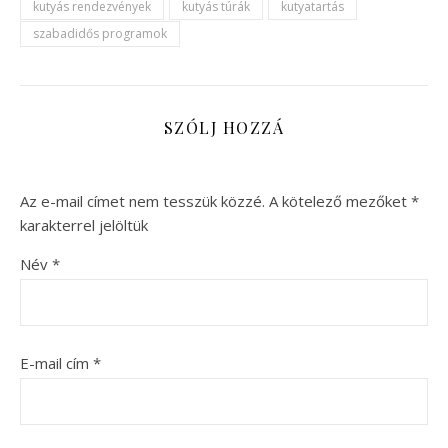
kutyás rendezvények
kutyás túrák
kutyatartás
szabadidős programok
SZÓLJ HOZZÁ
Az e-mail címet nem tesszük közzé.
A kötelező mezőket
*
karakterrel jelöltük
Név
*
E-mail cím
*