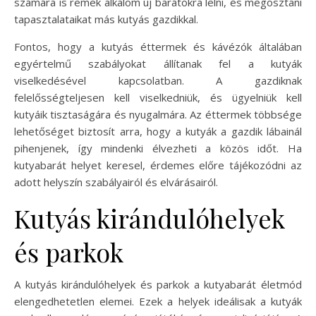
számára is remek alkalom új barátokra lelni, és megosztani
tapasztalataikat más kutyás gazdikkal.
Fontos, hogy a kutyás éttermek és kávézók általában
egyértelmű szabályokat állítanak fel a kutyák
viselkedésével kapcsolatban. A gazdiknak
felelősségteljesen kell viselkedniük, és ügyelniük kell
kutyáik tisztaságára és nyugalmára. Az éttermek többsége
lehetőséget biztosít arra, hogy a kutyák a gazdik lábainál
pihenjenek, így mindenki élvezheti a közös időt. Ha
kutyabarát helyet keresel, érdemes előre tájékozódni az
adott helyszín szabályairól és elvárásairól.
Kutyás kirándulóhelyek
és parkok
A kutyás kirándulóhelyek és parkok a kutyabarát életmód
elengedhetetlen elemei. Ezek a helyek ideálisak a kutyák