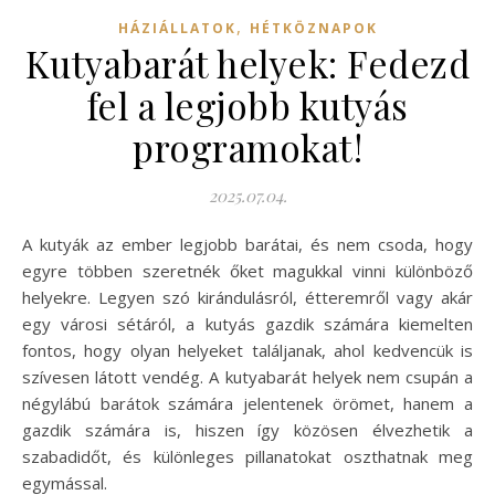
,
HÁZIÁLLATOK
HÉTKÖZNAPOK
Kutyabarát helyek: Fedezd
fel a legjobb kutyás
programokat!
2025.07.04.
A kutyák az ember legjobb barátai, és nem csoda, hogy
egyre többen szeretnék őket magukkal vinni különböző
helyekre. Legyen szó kirándulásról, étteremről vagy akár
egy városi sétáról, a kutyás gazdik számára kiemelten
fontos, hogy olyan helyeket találjanak, ahol kedvencük is
szívesen látott vendég. A kutyabarát helyek nem csupán a
négylábú barátok számára jelentenek örömet, hanem a
gazdik számára is, hiszen így közösen élvezhetik a
szabadidőt, és különleges pillanatokat oszthatnak meg
egymással.