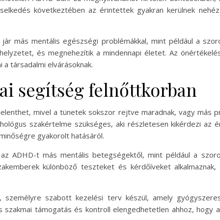
iselkedés következtében az érintettek gyakran kerülnek nehéz
jár más mentális egészségi problémákkal, mint például a szor
helyzetet, és megnehezítik a mindennapi életet. Az önértékelési
 a társadalmi elvárásoknak.
ai segítség felnőttkorban
t jelenthet, mivel a tünetek sokszor rejtve maradnak, vagy más 
zichológus szakértelme szükséges, aki részletesen kikérdezi az é
tminőségre gyakorolt hatásáról.
 az ADHD-t más mentális betegségektől, mint például a szoro
zakemberek különböző teszteket és kérdőíveket alkalmaznak, 
 személyre szabott kezelési terv készül, amely gyógyszeres 
es szakmai támogatás és kontroll elengedhetetlen ahhoz, hogy 