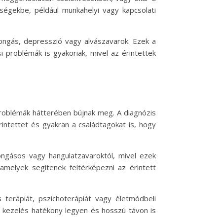
ségekbe, például munkahelyi vagy kapcsolati
ongás, depresszió vagy alvászavarok. Ezek a
 problémák is gyakoriak, mivel az érintettek
problémák hátterében bújnak meg. A diagnózis
rintettet és gyakran a családtagokat is, hogy
ngásos vagy hangulatzavaroktól, mivel ezek
amelyek segítenek feltérképezni az érintett
terápiát, pszichoterápiát vagy életmódbeli
a kezelés hatékony legyen és hosszú távon is