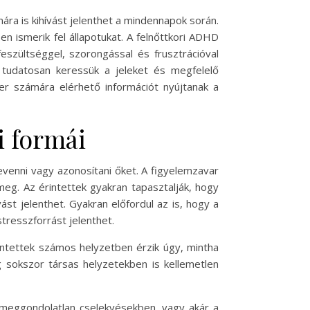
ára is kihívást jelenthet a mindennapok során.
n ismerik fel állapotukat. A felnőttkori ADHD
eszültséggel, szorongással és frusztrációval
y tudatosan keressük a jeleket és megfelelő
 számára elérhető információt nyújtanak a
i formái
evenni vagy azonosítani őket. A figyelemzavar
eg. Az érintettek gyakran tapasztalják, hogy
st jelenthet. Gyakran előfordul az is, hogy a
tresszforrást jelenthet.
rintettek számos helyzetben érzik úgy, mintha
 sokszor társas helyzetekben is kellemetlen
, meggondolatlan cselekvésekben, vagy akár a