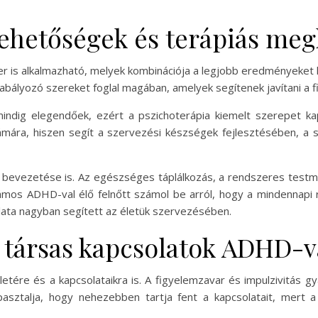
lehetőségek és terápiás meg
 is alkalmazható, melyek kombinációja a legjobb eredményeket
bályozó szereket foglal magában, amelyek segítenek javítani a fi
ig elegendőek, ezért a pszichoterápia kiemelt szerepet kap. 
mára, hiszen segít a szervezési készségek fejlesztésében, a 
k bevezetése is. Az egészséges táplálkozás, a rendszeres tes
ámos ADHD-val élő felnőtt számol be arról, hogy a mindennapi 
nálata nagyban segített az életük szervezésében.
 társas kapcsolatok ADHD-v
etére és a kapcsolataikra is. A figyelemzavar és impulzivitás gy
asztalja, hogy nehezebben tartja fent a kapcsolatait, mert 