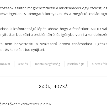
változások szintén megnehezíthetik a mindennapos együttélést, e
szségeiken. A támogató környezet és a megértő családtagok,
gadása kulcsfontosságú lépés ahhoz, hogy a felnőttkori ADHD-val
nyitottan beszélni a problémákról és igénybe venni a rendelkezés
és nem helyettesíti a szakszerű orvosi tanácsadást. Egész
t és kezelést tud nyújtani.
lemzavar
kezelés
mentális egészség
pszichológia
tünetek fe
SZÓLJ HOZZÁ
ző mezőket
*
karakterrel jelöltük