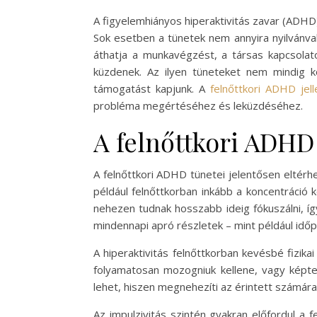
A figyelemhiányos hiperaktivitás zavar (ADHD)
Sok esetben a tünetek nem annyira nyilvánval
áthatja a munkavégzést, a társas kapcsolato
küzdenek. Az ilyen tüneteket nem mindig kö
támogatást kapjunk. A
felnőttkori ADHD jel
probléma megértéséhez és leküzdéséhez.
A felnőttkori ADHD
A felnőttkori ADHD tünetei jelentősen eltérh
például felnőttkorban inkább a koncentráció
nehezen tudnak hosszabb ideig fókuszálni, íg
mindennapi apró részletek – mint például időp
A hiperaktivitás felnőttkorban kevésbé fizik
folyamatosan mozogniuk kellene, vagy képte
lehet, hiszen megnehezíti az érintett számár
Az impulzivitás szintén gyakran előfordul a