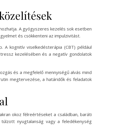
közelítések
 hozhatja. A gyógyszeres kezelés sok esetben
gyelmet és csökkenteni az impulzivitást.
A kognitív viselkedésterápia (CBT) például
stressz kezelésében és a negatív gondolatok
tmozgás és a megfelelő mennyiségű alvás mind
rutin megtervezése, a határidők és feladatok
al
akran okoz félreértéseket a családban, baráti
a túlzott nyugtalanság vagy a feledékenység