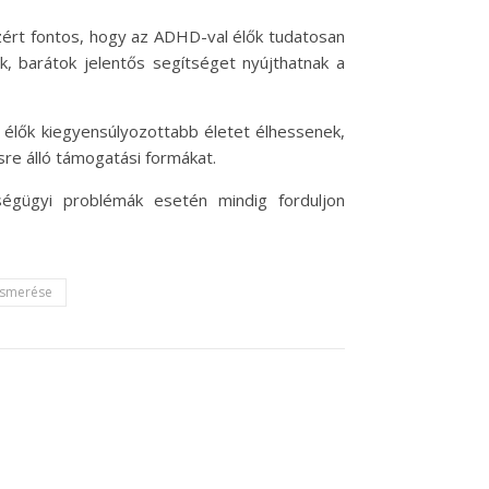
zért fontos, hogy az ADHD-val élők tudatosan
 barátok jelentős segítséget nyújthatnak a
 élők kiegyensúlyozottabb életet élhessenek,
re álló támogatási formákat.
ségügyi problémák esetén mindig forduljon
lismerése