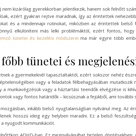
 nem kizárólag gyerekkorban jelentkezik, hanem sok felnőtt szám
óak, ezért gyakran rejtve maradnak, így az érintettek nehezebbe
kat és a mindennapi rutinokat, miközben az érintettek belső f
nnyű elkülöníteni más lelki problémáktól, ezért fontos, hog
lemző tünetei és kezelési módszerei
ma már egyre több ember
 főbb tünetei és megjelenés
etnek a gyermekeknél tapasztaltaktól, ezért sokszor nehéz észr
 képtelenségében vagy a feladatok félbehagyásában mutatkozik m
y a munkavégzésük vagy a háztartási teendők elvégzése is kihívá
ontok vagy fontos határidők – kicsúsznak a fejükből, ami további s
ai mozgásban, inkább belső nyugtalanságban nyilvánul meg. Az é
lenek hosszú ideig egy helyben maradni. Ez a belső feszültség
a a nyugodt kommunikációt.
 felnőttkori ADHD-ban. Ez megnyilvánulhat hirtelen döntésekben