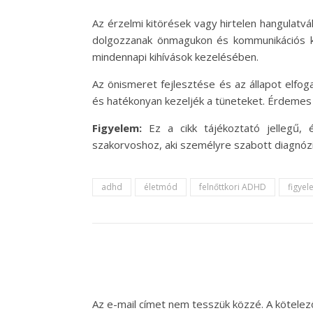
Az érzelmi kitörések vagy hirtelen hangulat
dolgozzanak önmagukon és kommunikációs ké
mindennapi kihívások kezelésében.
Az önismeret fejlesztése és az állapot elfo
és hatékonyan kezeljék a tüneteket. Érdemes 
Figyelem:
Ez a cikk tájékoztató jellegű, 
szakorvoshoz, aki személyre szabott diagnózis
adhd
életmód
felnőttkori ADHD
figye
Az e-mail címet nem tesszük közzé.
A kötele