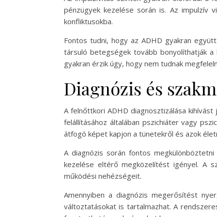
pénzügyek kezelése során is. Az impulzív v
konfliktusokba.
Fontos tudni, hogy az ADHD gyakran együtt 
társuló betegségek tovább bonyolíthatják a 
gyakran érzik úgy, hogy nem tudnak megfelelni
Diagnózis és szakm
A felnőttkori ADHD diagnosztizálása kihívás
felállításához általában pszichiáter vagy ps
átfogó képet kapjon a tünetekről és azok éle
A diagnózis során fontos megkülönböztetni
kezelése eltérő megközelítést igényel. A s
működési nehézségeit.
Amennyiben a diagnózis megerősítést nyer,
változtatásokat is tartalmazhat. A rendszer