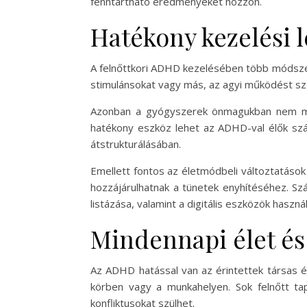
fenntartható eredményeket hozzon.
Hatékony kezelési 
A felnőttkori ADHD kezelésében több módszer
stimulánsokat vagy más, az agyi működést sza
Azonban a gyógyszerek önmagukban nem mind
hatékony eszköz lehet az ADHD-val élők szá
átstrukturálásában.
Emellett fontos az életmódbeli változtatáso
hozzájárulhatnak a tünetek enyhítéséhez. Sz
listázása, valamint a digitális eszközök hasz
Mindennapi élet és
Az ADHD hatással van az érintettek társas él
körben vagy a munkahelyen. Sok felnőtt tap
konfliktusokat szülhet.