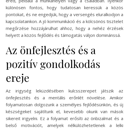
ered, például a munkahelyen vagy a családban. Ilyenkor
különösen fontos, hogy tudatosan keressük a közös
pontokat, és ne engedjük, hogy a versengés eluralkodjon a
kapcsolatainkon. A jó kommunikáció és a kölcsönös tisztelet
megőrzése hozzájárulhat ahhoz, hogy a nehéz érzések
helyett a közös fejlődés és támogatás váljon dominánssá.
Az önfejlesztés és a
pozitív gondolkodás
ereje
Az irigység leküzdésében kulcsszerepet játszik az
önfejlesztés és a mentális erőnlét növelése. Amikor
folyamatosan dolgozunk a személyes fejlődésünkön, és új
készségeket sajátítunk el, kevesebb okunk van mások
sikereit irigyelni. Ez a folyamat erősíti az önbizalmat és a
belső motivációt, amelyek nélkülözhetetlenek a lelki