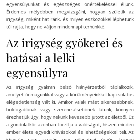
egyensúlyunkat és egészséges önértékeléssel éljünk.
Érdemes mélyebben megvizsgálni, hogyan születik az
irigység, miként hat ránk, és milyen eszközökkel léphetünk
túl rajta, hogy ne váljon mindennapi terhünkké.
Az irigység gyökerei és
hatásai a lelki
egyensúlyra
Az irigység gyakran belső hiányérzetből táplálkozik,
amelyet önmagunkkal vagy a körülményeinkkel kapcsolatos
elégedetlenség vált ki. Amikor valaki mást sikeresebbnek,
boldogabbnak vagy szerencsésebbnek látunk, könnyen
érezhetjük úgy, hogy nekünk kevesebb jutott az életből. Ez
a gondolatkör azonban torzítja a valóságot, hiszen minden
ember élete egyedi kihívásokkal és lehetőségekkel teli. Az
irigység nem csupán egy pillanatnyi érzés, hanem