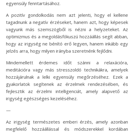
egyensúly fenntartásához.
A pozitív gondolkodás nem azt jelenti, hogy el kellene
tagadnunk a negatív érzéseket, hanem azt, hogy képesek
vagyunk más szemszögből is nézni a helyzeteket. Az
optimizmus és a megoldásfókuszú hozzáállás segít abban,
hogy az irigység ne bénító erő legyen, hanem inkább egy
jelzés arra, hogy milyen irányba szeretnénk fejlődni.
Mindemellett érdemes időt szánni a relaxációra,
meditációra vagy más stresszoldó technikákra, amelyek
hozzájárulnak a lelki egyensúly megőrzéséhez. Ezek a
gyakorlatok segítenek az érzelmek rendezésében, és
fejlesztik az érzelmi intelligenciát, amely alapvető az
irigység egészséges kezeléséhez.
—
Az irigység természetes emberi érzés, amely azonban
megfelelő hozzáállással és módszerekkel kordában