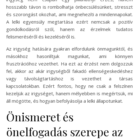
hosszabb távon is rombolhatja önbecsülésünket, stresszt
és szorongást okozhat, ami megnehezíti a mindennapokat.
A lelki egyensúly megtartása ezért nemcsak a pozitív
gondolkodásról szól, hanem az érzelmek tudatos
felismeréséről és kezeléséről is.
Az irigység hatására gyakran elfordulunk önmagunktól, és
másokhoz hasonlítjuk magunkat, ami könnyen
frusztrációhoz vezethet. Ha ezt az érzést nem dolgozzuk
fel, akkor az akár irigységből fakadó ellenségeskedéshez
vagy távolságtartáshoz is vezethet a társas
kapcsolatokban. Ezért fontos, hogy ne csak a felszínen
kezeljük az irigységet, hanem mélyebben is megértsük, mi
áll mögötte, és hogyan befolyásolja a lelki állapotunkat.
Önismeret és
önelfogadás szerepe az