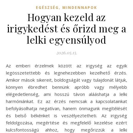
,
EGÉSZSÉG
MINDENNAPOK
Hogyan kezeld az
irigykedést és őrizd meg a
lelki egyensúlyod
2026.05.15.
Az emberi érzelmek között az irigység az egyik
legösszetettebb és legnehezebben kezelhető érzés.
Amikor mások sikereit, boldogságát vagy tulajdonát látjuk,
könnyen ébredhet bennünk apróbb vagy mélyebb
elégedetlenség, ami hosszú távon alááshatja a lelki
harmóniánkat. Ez az érzés nemcsak a kapcsolatainkat
befolyásolhatja negatívan, hanem önmagunk megítélését
és belső békénket is veszélyeztetheti. Az irigység
feldolgozása, megértése és megfelelő kezelése ezért
kulcsfontosságú ahhoz, hogy megőrizzük a lelki