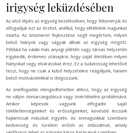
irigység leküzdésében
Az első lépés az irigység kezelésében, hogy felismerjük és
elfogadjuk ezt az érzést, anélkül, hogy elítélnénk magunkat
miatta. Az önismeret fejlesztése segít megérteni, milyen
belső hiányok vagy vágyak állnak az irigység mögött.
Például ha valaki más anyagi jólétén vagy társas helyzetén
irigykedik, érdemes utánajárni, hogy saját életében milyen
hiányokat vagy elvárásokat érez. Ez a tudatosság lehetővé
teszi, hogy ne csak a külső helyzetekre reagáljunk, hanem
belső motivációinkkal is dolgozzunk.
Az önelfogadás elengedhetetlen ahhoz, hogy az irigység
ne váljon önmarcangolássá vagy önértékelési problémává.
Amikor képesek vagyunk elfogadni saját
tökéletlenségeinket és erősségeinket, kevésbé leszünk
hajlamosak másokat irigyelni. Az önmagunkkal szembeni
kedvesség és türelem erősíti az önbizalmat, amely
védőpajzs lehet az irigység káros hatásaival szemben.