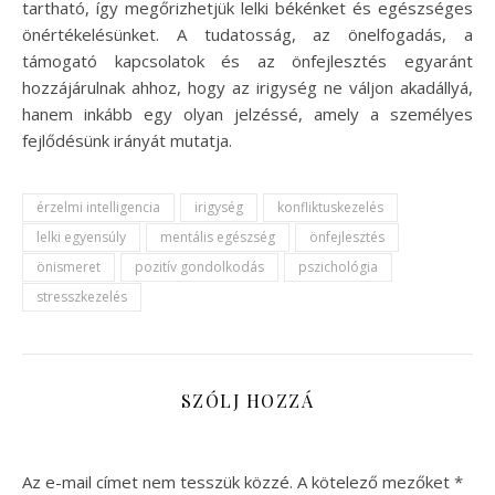
tartható, így megőrizhetjük lelki békénket és egészséges
önértékelésünket. A tudatosság, az önelfogadás, a
támogató kapcsolatok és az önfejlesztés egyaránt
hozzájárulnak ahhoz, hogy az irigység ne váljon akadállyá,
hanem inkább egy olyan jelzéssé, amely a személyes
fejlődésünk irányát mutatja.
érzelmi intelligencia
irigység
konfliktuskezelés
lelki egyensúly
mentális egészség
önfejlesztés
önismeret
pozitív gondolkodás
pszichológia
stresszkezelés
SZÓLJ HOZZÁ
Az e-mail címet nem tesszük közzé.
A kötelező mezőket
*