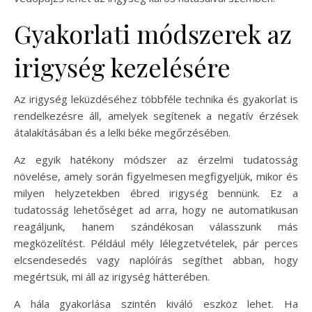
Gyakorlati módszerek az
irigység kezelésére
Az irigység leküzdéséhez többféle technika és gyakorlat is
rendelkezésre áll, amelyek segítenek a negatív érzések
átalakításában és a lelki béke megőrzésében.
Az egyik hatékony módszer az érzelmi tudatosság
növelése, amely során figyelmesen megfigyeljük, mikor és
milyen helyzetekben ébred irigység bennünk. Ez a
tudatosság lehetőséget ad arra, hogy ne automatikusan
reagáljunk, hanem szándékosan válasszunk más
megközelítést. Például mély lélegzetvételek, pár perces
elcsendesedés vagy naplóírás segíthet abban, hogy
megértsük, mi áll az irigység hátterében.
A hála gyakorlása szintén kiváló eszköz lehet. Ha