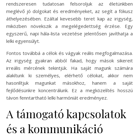
rendszeresen tudatosan felsoroljuk az életünkben
meglévő jó dolgokat és eredményeket, az segít a fókusz
áthelyezésében. Ezáltal kevesebb teret kap az irigység,
miközben növekszik a megelégedettség érzése. Egy
egyszerű, napi hála-lista vezetése jelentősen javíthatja a
lelki egyensúlyt.
Fontos továbbá a célok és vágyak reális megfogalmazása.
Az irigység gyakran abból fakad, hogy mások sikereit
irreális mércének tekintjük. Ha saját magunk számára
alakítunk ki személyes, elérhető célokat, akkor nem
hasonlítjuk magunkat másokhoz, hanem a saját
fejlődésünkre koncentrálunk. Ez a megközelítés hosszú
távon fenntartható lelki harmóniát eredményez.
A támogató kapcsolatok
és a kommunikáció