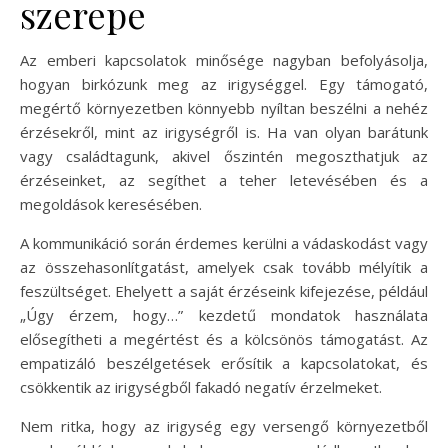
szerepe
Az emberi kapcsolatok minősége nagyban befolyásolja,
hogyan birkózunk meg az irigységgel. Egy támogató,
megértő környezetben könnyebb nyíltan beszélni a nehéz
érzésekről, mint az irigységről is. Ha van olyan barátunk
vagy családtagunk, akivel őszintén megoszthatjuk az
érzéseinket, az segíthet a teher letevésében és a
megoldások keresésében.
A kommunikáció során érdemes kerülni a vádaskodást vagy
az összehasonlítgatást, amelyek csak tovább mélyítik a
feszültséget. Ehelyett a saját érzéseink kifejezése, például
„Úgy érzem, hogy…” kezdetű mondatok használata
elősegítheti a megértést és a kölcsönös támogatást. Az
empatizáló beszélgetések erősítik a kapcsolatokat, és
csökkentik az irigységből fakadó negatív érzelmeket.
Nem ritka, hogy az irigység egy versengő környezetből