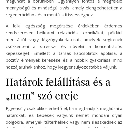
magunkat a bőrünkben. Ugyanilyen fontos a megfelelő
mennyiségű és minőségű alvás, amely elengedhetetlen a
regenerációhoz és a mentális frissességhez.
A lelki egészség megőrzése érdekében érdemes
rendszeresen beiktatni relaxációs technikákat, például
meditációt vagy légzőgyakorlatokat, amelyek segítenek
csökkenteni a stresszt és növelni a koncentrációs
képességet. Emellett a társas kapcsolatok ápolása, a
pozitív élmények keresése és a hobbik gyakorlása mind
hozzájárulnak ahhoz, hogy kiegyensúlyozottabbá váljunk.
Határok felállítása és a
„nem” szó ereje
Egyensúly csak akkor érhető el, ha megtanuljuk meghúzni a
határokat, és képesek vagyunk nemet mondani olyan
dolgokra, amelyek túlterhelnek vagy nem illeszkednek az