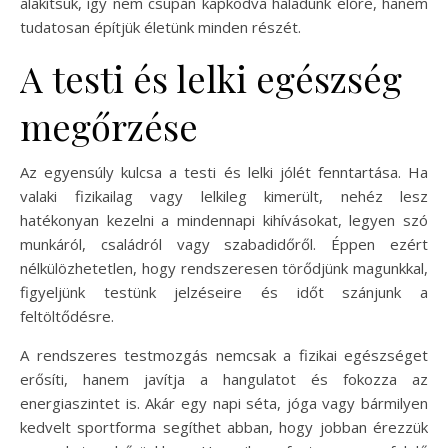
alakítsuk, így nem csupán kapkodva haladunk előre, hanem
tudatosan építjük életünk minden részét.
A testi és lelki egészség
megőrzése
Az egyensúly kulcsa a testi és lelki jólét fenntartása. Ha
valaki fizikailag vagy lelkileg kimerült, nehéz lesz
hatékonyan kezelni a mindennapi kihívásokat, legyen szó
munkáról, családról vagy szabadidőről. Éppen ezért
nélkülözhetetlen, hogy rendszeresen törődjünk magunkkal,
figyeljünk testünk jelzéseire és időt szánjunk a
feltöltődésre.
A rendszeres testmozgás nemcsak a fizikai egészséget
erősíti, hanem javítja a hangulatot és fokozza az
energiaszintet is. Akár egy napi séta, jóga vagy bármilyen
kedvelt sportforma segíthet abban, hogy jobban érezzük