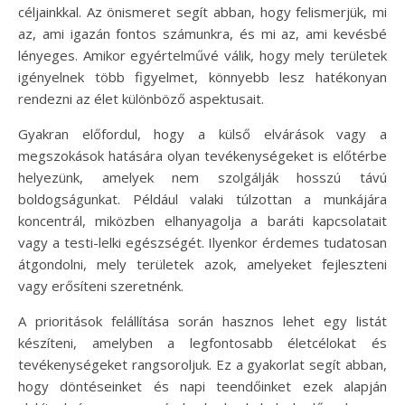
céljainkkal. Az önismeret segít abban, hogy felismerjük, mi
az, ami igazán fontos számunkra, és mi az, ami kevésbé
lényeges. Amikor egyértelművé válik, hogy mely területek
igényelnek több figyelmet, könnyebb lesz hatékonyan
rendezni az élet különböző aspektusait.
Gyakran előfordul, hogy a külső elvárások vagy a
megszokások hatására olyan tevékenységeket is előtérbe
helyezünk, amelyek nem szolgálják hosszú távú
boldogságunkat. Például valaki túlzottan a munkájára
koncentrál, miközben elhanyagolja a baráti kapcsolatait
vagy a testi-lelki egészségét. Ilyenkor érdemes tudatosan
átgondolni, mely területek azok, amelyeket fejleszteni
vagy erősíteni szeretnénk.
A prioritások felállítása során hasznos lehet egy listát
készíteni, amelyben a legfontosabb életcélokat és
tevékenységeket rangsoroljuk. Ez a gyakorlat segít abban,
hogy döntéseinket és napi teendőinket ezek alapján