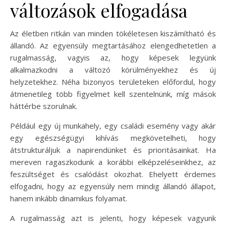
változások elfogadása
Az életben ritkán van minden tökéletesen kiszámítható és
állandó. Az egyensúly megtartásához elengedhetetlen a
rugalmasság, vagyis az, hogy képesek legyünk
alkalmazkodni a változó körülményekhez és új
helyzetekhez. Néha bizonyos területeken előfordul, hogy
átmenetileg több figyelmet kell szentelnünk, míg mások
háttérbe szorulnak.
Például egy új munkahely, egy családi esemény vagy akár
egy egészségügyi kihívás megkövetelheti, hogy
átstrukturáljuk a napirendünket és prioritásainkat. Ha
mereven ragaszkodunk a korábbi elképzeléseinkhez, az
feszültséget és csalódást okozhat. Ehelyett érdemes
elfogadni, hogy az egyensúly nem mindig állandó állapot,
hanem inkább dinamikus folyamat.
A rugalmasság azt is jelenti, hogy képesek vagyunk