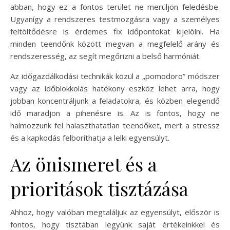
abban, hogy ez a fontos terület ne merüljön feledésbe.
Ugyanígy a rendszeres testmozgásra vagy a személyes
feltöltődésre is érdemes fix időpontokat kijelölni. Ha
minden teendőnk között megvan a megfelelő arány és
rendszeresség, az segít megőrizni a belső harmóniát.
Az időgazdálkodási technikák közül a „pomodoro” módszer
vagy az időblokkolás hatékony eszköz lehet arra, hogy
jobban koncentráljunk a feladatokra, és közben elegendő
idő maradjon a pihenésre is. Az is fontos, hogy ne
halmozzunk fel halaszthatatlan teendőket, mert a stressz
és a kapkodás felboríthatja a lelki egyensúlyt.
Az önismeret és a
prioritások tisztázása
Ahhoz, hogy valóban megtaláljuk az egyensúlyt, először is
fontos, hogy tisztában legyünk saját értékeinkkel és