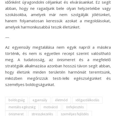
időnként újragondolni céljainkat és elvárásainkat. Ez segít
abban, hogy ne ragadjunk bele olyan helyzetekbe vagy
szokásokba, amelyek már nem szolgálják jólétünket,
hanem folyamatosan keressük azokat a megoldásokat,
amelyek harmonikusabbá teszik életünket.
—
Az egyensúly megtalálása nem egyik napról a másikra
történik, és nem is egyetlen recept szerint valósítható
meg. A tudatosság, az önismeret és a megfelelő
stratégiák alkalmazása azonban hosszú távon segít abban,
hogy életünk minden területén harmóniát teremtsünk,
miközben megőrizzük testi-lelki egészségünket és
személyes boldogságunkat.
boldogság
egyensúly
életmód
időgazdálkodás
mentális egészség
motiváció
önfejlesztés
önismeret
stresszkezelés
személyes fejlődés