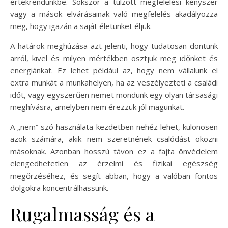
értékrendünkbe. Sokszor a túlzott megfelelési kényszer
vagy a mások elvárásainak való megfelelés akadályozza
meg, hogy igazán a saját életünket éljük.
A határok meghúzása azt jelenti, hogy tudatosan döntünk
arról, kivel és milyen mértékben osztjuk meg időnket és
energiánkat. Ez lehet például az, hogy nem vállalunk el
extra munkát a munkahelyen, ha az veszélyezteti a családi
időt, vagy egyszerűen nemet mondunk egy olyan társasági
meghívásra, amelyben nem érezzük jól magunkat.
A „nem” szó használata kezdetben nehéz lehet, különösen
azok számára, akik nem szeretnének csalódást okozni
másoknak. Azonban hosszú távon ez a fajta önvédelem
elengedhetetlen az érzelmi és fizikai egészség
megőrzéséhez, és segít abban, hogy a valóban fontos
dolgokra koncentrálhassunk.
Rugalmasság és a