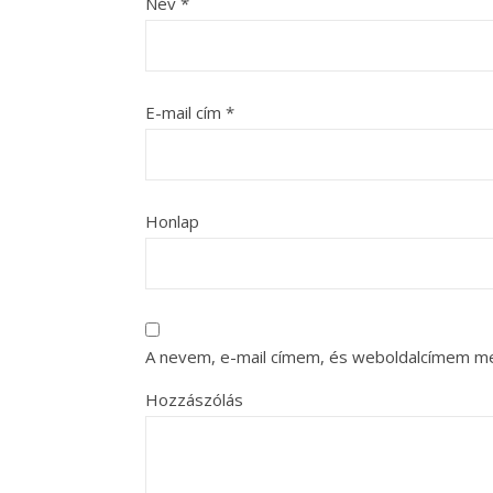
Név
*
E-mail cím
*
Honlap
A nevem, e-mail címem, és weboldalcímem m
Hozzászólás