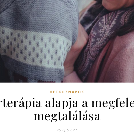
HÉTKÖZNAPOK
rterápia alapja a megfel
megtalálása
2023.02.24.