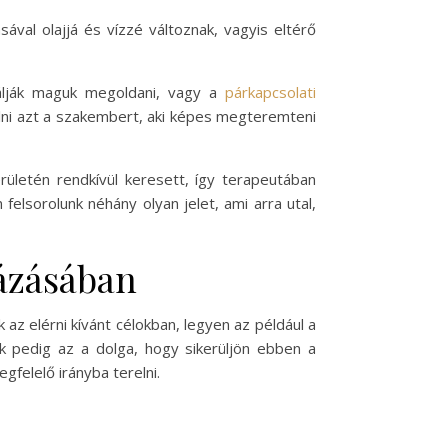
val olajjá és vízzé változnak, vagyis eltérő
bálják maguk megoldani, vagy a
párkapcsolati
lni azt a szakembert, aki képes megteremteni
ületén rendkívül keresett, így terapeutában
felsorolunk néhány olyan jelet, ami arra utal,
tázásában
az elérni kívánt célokban, legyen az például a
ak pedig az a dolga, hogy sikerüljön ebben a
gfelelő irányba terelni.