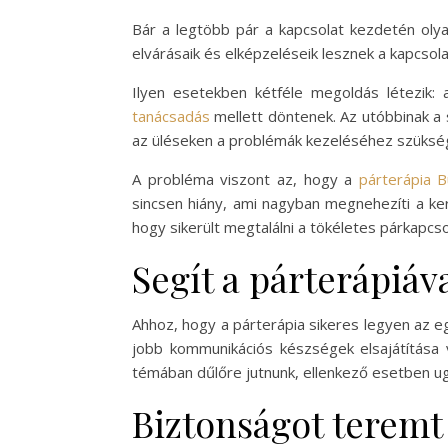
Bár a legtöbb pár a kapcsolat kezdetén olya
elvárásaik és elképzeléseik lesznek a kapcsola
Ilyen esetekben kétféle megoldás létezik:
tanácsadás
mellett döntenek. Az utóbbinak a 
az üléseken a problémák kezeléséhez szükség
A probléma viszont az, hogy a
párterápia 
sincsen hiány, ami nagyban megnehezíti a kere
hogy sikerült megtalálni a tökéletes párkapcso
Segít a párterápiáv
Ahhoz, hogy a párterápia sikeres legyen az eg
jobb kommunikációs készségek elsajátítása v
témában dűlőre jutnunk, ellenkező esetben ugy
Biztonságot teremt