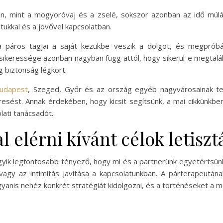
n, mint a mogyoróvaj és a zselé, sokszor azonban az idő múlásá
tukkal és a jövővel kapcsolatban.
 a páros tagjai a saját kezükbe veszik a dolgot, és megpró
sikeressége azonban nagyban függ attól, hogy sikerül-e megtalá
 biztonság légkört.
Budapest
, Szeged, Győr és az ország egyéb nagyvárosainak ter
sést. Annak érdekében, hogy kicsit segítsünk, a mai cikkünkben 
lati tanácsadót.
al elérni kívánt célok letisz
yik legfontosabb tényező, hogy mi és a partnerünk egyetértsünk 
agy az intimitás javítása a kapcsolatunkban. A párterapeután
anis nehéz konkrét stratégiát kidolgozni, és a történéseket a me