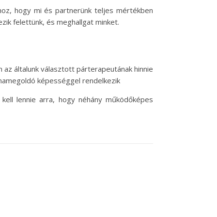
hhoz, hogy mi és partnerünk teljes mértékben
zik felettünk, és meghallgat minket.
az általunk választott párterapeutának hinnie
lémamegoldó képességgel rendelkezik
k kell lennie arra, hogy néhány működőképes