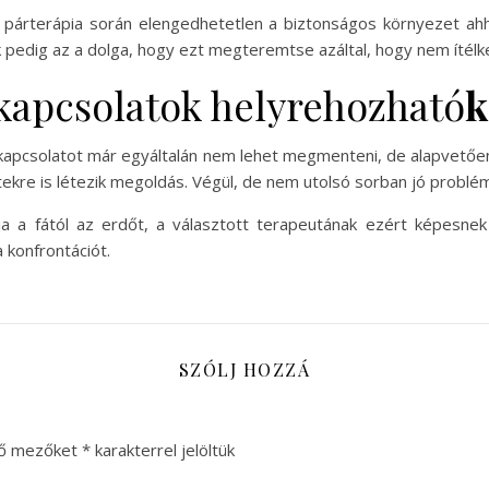
a párterápia során elengedhetetlen a biztonságos környezet a
pedig az a dolga, hogy ezt megteremtse azáltal, hogy nem ítélke
 kapcsolatok helyrehozható
k
kapcsolatot már egyáltalán nem lehet megmenteni, de alapvetően 
ekre is létezik megoldás. Végül, de nem utolsó sorban jó prob
ja a fától az erdőt, a választott terapeutának ezért képesne
 konfrontációt.
SZÓLJ HOZZÁ
ző mezőket
*
karakterrel jelöltük