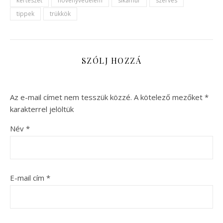
kertészet
növényvédelem
sikamur
szerves
tippek
trükkök
SZÓLJ HOZZÁ
Az e-mail címet nem tesszük közzé.
A kötelező mezőket
*
karakterrel jelöltük
Név
*
E-mail cím
*