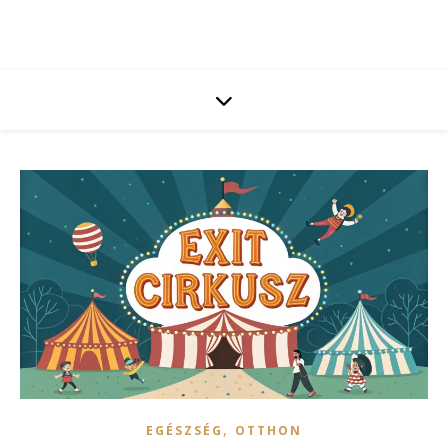
,
EGÉSZSÉG
OTTHON