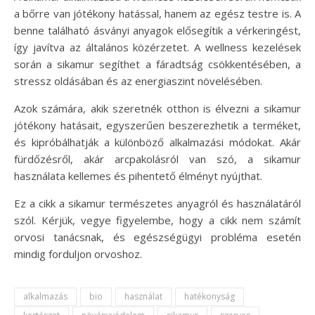
a bőrre van jótékony hatással, hanem az egész testre is. A
benne található ásványi anyagok elősegítik a vérkeringést,
így javítva az általános közérzetet. A wellness kezelések
során a sikamur segíthet a fáradtság csökkentésében, a
stressz oldásában és az energiaszint növelésében.
Azok számára, akik szeretnék otthon is élvezni a sikamur
jótékony hatásait, egyszerűen beszerezhetik a terméket,
és kipróbálhatják a különböző alkalmazási módokat. Akár
fürdőzésről, akár arcpakolásról van szó, a sikamur
használata kellemes és pihentető élményt nyújthat.
Ez a cikk a sikamur természetes anyagról és használatáról
szól. Kérjük, vegye figyelembe, hogy a cikk nem számít
orvosi tanácsnak, és egészségügyi probléma esetén
mindig forduljon orvoshoz.
alkalmazás
bio
használat
hatékonyság