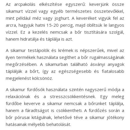
Az arcpakolás elkészítése egyszerű: keverjünk össze
sikamurt vízzel vagy egyéb természetes összetevőkkel,
mint például méz vagy joghurt. A keveréket vigyük fel az
arcra, hagyjuk hatni 15-20 percig, majd öblítsük le langyos
vízzel. Ez a kezelés nemcsak a bőr tisztítására szolgál,
hanem hidratálja és táplálja is azt.
A sikamur testápolók és krémek is népszerűek, mivel az
ilyen termékek használata segíthet a bőr rugalmasságának
megőrzésében. A sikamurban található ásványi anyagok
táplálják a bőrt, így az egészségesebb és fiatalosabb
megjelenést kölcsönöz.
A sikamur fürdősók használata szintén nagyszerű módja a
relaxációnak és a stresszcsökkentésnek. Egy meleg
fürdőbe keverve a sikamur nemcsak a bőrünket táplálja,
hanem a fáradtságot is csökkentheti. A fürdőzés során a
bőr pórusai kitágulnak, lehetővé téve a sikamur jótékony
hatásainak mélyebb behatolását.