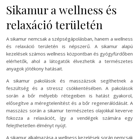
Sikamur a wellness és
relaxáció területén
A sikamur nemcsak a szépségápolásban, hanem a wellness
és relaxáció területén is népszerű. A sikamur alapú
kezelések számos wellness központban és gyógyfürdőben
elérhetők, ahol a látogatók élvezhetik a természetes
anyagok jótékony hatásait.
A sikamur pakolások és masszázsok segíthetnek a
feszültség és a stressz csökkentésében. A pakolások
során a bőr mélyebb rétegeiben is hatást gyakorol,
elősegítve a méregtelenítést és a bőr regenerálódását. A
masszázs során a sikamur természetes olajokkal keverve
fokozza a relaxációt, így a vendégek számára egy
felejthetetlen élményt nyújt.
A sikamur alkalmazása a wellness kezelések során nemcsak