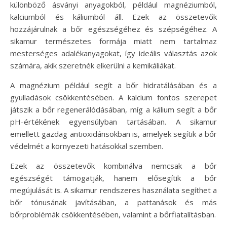
különböző ásványi anyagokból, például magnéziumból,
kalciumból és káliumból áll. Ezek az összetevők
hozzájárulnak a bőr egészségéhez és szépségéhez. A
sikamur természetes formája miatt nem tartalmaz
mesterséges adalékanyagokat, így ideális választás azok
számára, akik szeretnék elkerülni a kemikáliákat.
A magnézium például segít a bőr hidratálásában és a
gyulladások csökkentésében. A kalcium fontos szerepet
játszik a bőr regenerálódásában, míg a kálium segít a bőr
pH-értékének egyensúlyban tartásában. A sikamur
emellett gazdag antioxidánsokban is, amelyek segítik a bőr
védelmét a környezeti hatásokkal szemben.
Ezek az összetevők kombinálva nemcsak a bőr
egészségét támogatják, hanem elősegítik a bőr
megújulását is. A sikamur rendszeres használata segíthet a
bőr tónusának javításában, a pattanások és más
bőrproblémák csökkentésében, valamint a bőrfiatalításban.