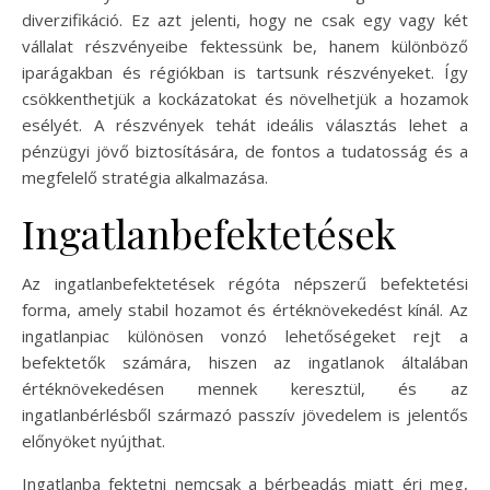
diverzifikáció. Ez azt jelenti, hogy ne csak egy vagy két
vállalat részvényeibe fektessünk be, hanem különböző
iparágakban és régiókban is tartsunk részvényeket. Így
csökkenthetjük a kockázatokat és növelhetjük a hozamok
esélyét. A részvények tehát ideális választás lehet a
pénzügyi jövő biztosítására, de fontos a tudatosság és a
megfelelő stratégia alkalmazása.
Ingatlanbefektetések
Az ingatlanbefektetések régóta népszerű befektetési
forma, amely stabil hozamot és értéknövekedést kínál. Az
ingatlanpiac különösen vonzó lehetőségeket rejt a
befektetők számára, hiszen az ingatlanok általában
értéknövekedésen mennek keresztül, és az
ingatlanbérlésből származó passzív jövedelem is jelentős
előnyöket nyújthat.
Ingatlanba fektetni nemcsak a bérbeadás miatt éri meg,