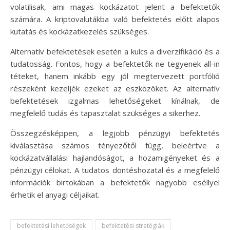
volatilisak, ami magas kockázatot jelent a befektetők
számára. A kriptovalutákba való befektetés előtt alapos
kutatás és kockázatkezelés szükséges.
Alternatív befektetések esetén a kulcs a diverzifikáció és a
tudatosság. Fontos, hogy a befektetők ne tegyenek all-in
téteket, hanem inkább egy jól megtervezett portfólió
részeként kezeljék ezeket az eszközöket. Az alternatív
befektetések izgalmas lehetőségeket kínálnak, de
megfelelő tudás és tapasztalat szükséges a sikerhez.
Összegzésképpen, a legjobb pénzügyi befektetés
kiválasztása számos tényezőtől függ, beleértve a
kockázatvállalási hajlandóságot, a hozamigényeket és a
pénzügyi célokat. A tudatos döntéshozatal és a megfelelő
információk birtokában a befektetők nagyobb eséllyel
érhetik el anyagi céljaikat.
befektetési lehetőségek
befektetési stratégiák