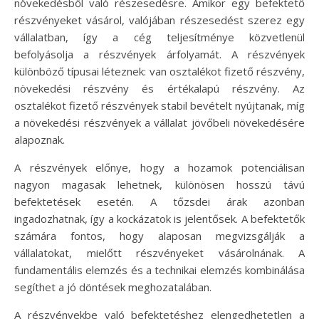
növekedésből való részesedésre. Amikor egy befektető
részvényeket vásárol, valójában részesedést szerez egy
vállalatban, így a cég teljesítménye közvetlenül
befolyásolja a részvények árfolyamát. A részvények
különböző típusai léteznek: van osztalékot fizető részvény,
növekedési részvény és értékalapú részvény. Az
osztalékot fizető részvények stabil bevételt nyújtanak, míg
a növekedési részvények a vállalat jövőbeli növekedésére
alapoznak.
A részvények előnye, hogy a hozamok potenciálisan
nagyon magasak lehetnek, különösen hosszú távú
befektetések esetén. A tőzsdei árak azonban
ingadozhatnak, így a kockázatok is jelentősek. A befektetők
számára fontos, hogy alaposan megvizsgálják a
vállalatokat, mielőtt részvényeket vásárolnának. A
fundamentális elemzés és a technikai elemzés kombinálása
segíthet a jó döntések meghozatalában.
A részvényekbe való befektetéshez elengedhetetlen a