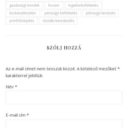
gazdasági trendek
hozam
ingatlanbefektetés
kockázatkezelés
pénzügyi befektetés
pénzügyi tervezés
portfólióépítés
tőzsdei kereskedés
SZÓLJ HOZZÁ
Az e-mail címet nem tesszük közzé.
A kötelező mezőket
*
karakterrel jelöltük
Név
*
E-mail cím
*