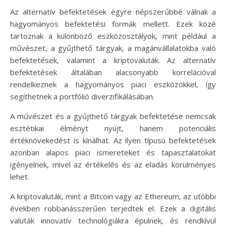
Az alternatív befektetések egyre népszerűbbé válnak a
hagyományos befektetési formák mellett. Ezek közé
tartoznak a különböző eszközosztályok, mint például a
művészet, a gyűjthető tárgyak, a magánvállalatokba való
befektetések, valamint a kriptovaluták. Az alternatív
befektetések általában alacsonyabb korrelációval
rendelkeznek a hagyományos piaci eszközökkel, így
segíthetnek a portfólió diverzifikálásában.
A művészet és a gyűjthető tárgyak befektetése nemcsak
esztétikai élményt nyújt, hanem potenciális
értéknövekedést is kínálhat. Az ilyen típusú befektetések
azonban alapos piaci ismereteket és tapasztalatokat
igényelnek, mivel az értékelés és az eladás körülményes
lehet.
A kriptovaluták, mint a Bitcoin vagy az Ethereum, az utóbbi
években robbanásszerűen terjedtek el. Ezek a digitális
valuták innovatív technológiákra épülnek, és rendkívül