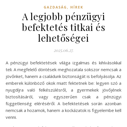
,
GAZDASÁG
HÍREK
A legjobb pénzügyi
befektetés titkai és
lehetőségei
2025.06.27.
A pénzügyi befektetések világa izgalmas és kihívásokkal
teli. A megfelelő döntések meghozatala sokszor nemcsak a
jövőnket, hanem a családunk biztonságát is befolyásolja. Az
emberek különböző okok miatt fektetnek be: legyen szó a
nyugdíjra való felkészülésről, a gyermekek jövőjének
biztosításáról, vagy egyszerűen csak a pénzügyi
függetlenség eléréséről. A befektetések során azonban
nemcsak a hozamok, hanem a kockázatok is figyelembe kell
venni.