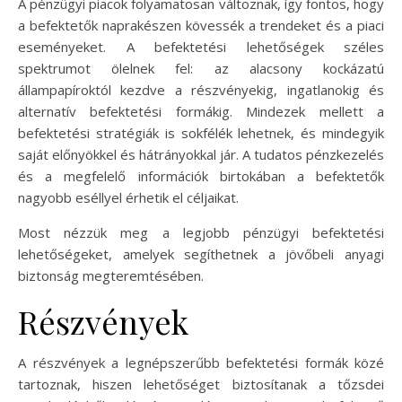
A pénzügyi piacok folyamatosan változnak, így fontos, hogy
a befektetők naprakészen kövessék a trendeket és a piaci
eseményeket. A befektetési lehetőségek széles
spektrumot ölelnek fel: az alacsony kockázatú
állampapíroktól kezdve a részvényekig, ingatlanokig és
alternatív befektetési formákig. Mindezek mellett a
befektetési stratégiák is sokfélék lehetnek, és mindegyik
saját előnyökkel és hátrányokkal jár. A tudatos pénzkezelés
és a megfelelő információk birtokában a befektetők
nagyobb eséllyel érhetik el céljaikat.
Most nézzük meg a legjobb pénzügyi befektetési
lehetőségeket, amelyek segíthetnek a jövőbeli anyagi
biztonság megteremtésében.
Részvények
A részvények a legnépszerűbb befektetési formák közé
tartoznak, hiszen lehetőséget biztosítanak a tőzsdei