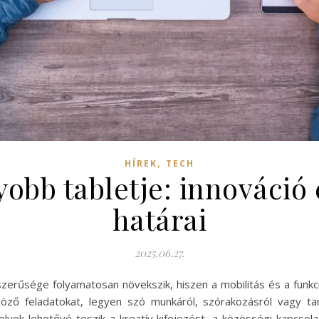
,
HÍREK
TECH
yobb tabletje: innováció
határai
2025.06.27.
szerűsége folyamatosan növekszik, hiszen a mobilitás és a funkc
ző feladatokat, legyen szó munkáról, szórakozásról vagy tan
yek lehetővé teszik a kreatív kifejezést, a közösségi kapcsola