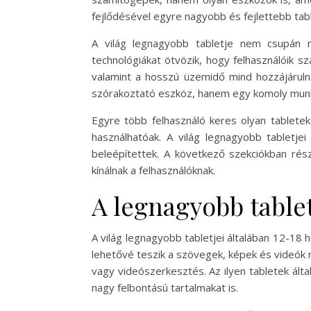
fejlődésével egyre nagyobb és fejlettebb tab
A világ legnagyobb tabletje nem csupán m
technológiákat ötvözik, hogy felhasználóik s
valamint a hosszú üzemidő mind hozzájáruln
szórakoztató eszköz, hanem egy komoly munka
Egyre több felhasználó keres olyan tabletek
használhatóak. A világ legnagyobb tabletje
beleépítettek. A következő szekciókban rés
kínálnak a felhasználóknak.
A legnagyobb table
A világ legnagyobb tabletjei általában 12-18 
lehetővé teszik a szövegek, képek és videók 
vagy videószerkesztés. Az ilyen tabletek által
nagy felbontású tartalmakat is.