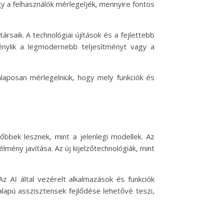
gy a felhasználók mérlegeljék, mennyire fontos
rsaik. A technológiai újítások és a fejlettebb
génylik a legmodernebb teljesítményt vagy a
laposan mérlegelniük, hogy mely funkciók és
zőbbek lesznek, mint a jelenlegi modellek. Az
lmény javítása. Az új kijelzőtechnológiák, mint
Az AI által vezérelt alkalmazások és funkciók
lapú asszisztensek fejlődése lehetővé teszi,