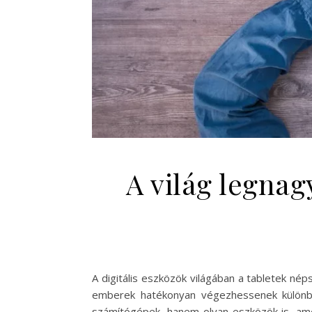
A világ legnag
A digitális eszközök világában a tabletek nép
emberek hatékonyan végezhessenek különbö
számítógépek, hanem olyan eszközök is, amel