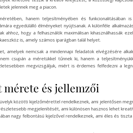
letek jelennek meg a piacon.
éretében, hanem teljesítményében és funkcionalitásában is 
zámára egyedülálló élményeket nyújtsanak. A különféle alkalmazá
ak ahhoz, hogy a felhasználók maximálisan kihasználhassák ez
eszköz is, amely számos iparágban talál helyet.
et, amelyek nemcsak a mindennapi feladatok elvégzésére alkal
i nem csupán a méretükkel tűnnek ki, hanem a teljesítményükk
zletesebben megvizsgáljuk, miért is érdemes felfedezni a leg
t mérete és jellemzői
hüvelyk közötti kijelzőmérettel rendelkeznek, ami jelentősen megn
részletesebb megjelenítését, ami különösen hasznos lehet kreatív
ában nagy felbontású kijelzővel rendelkeznek, ami éles és tiszta 