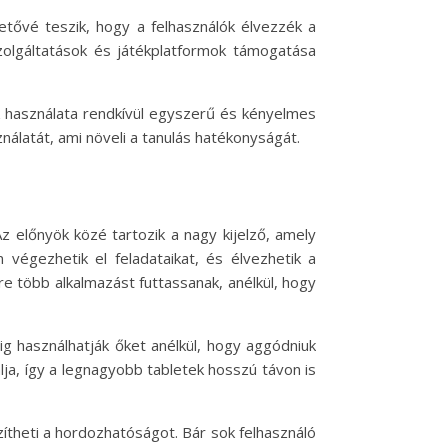
etővé teszik, hogy a felhasználók élvezzék a
zolgáltatások és játékplatformok támogatása
ok használata rendkívül egyszerű és kényelmes
nálatát, ami növeli a tanulás hatékonyságát.
 előnyök közé tartozik a nagy kijelző, amely
végezhetik el feladataikat, és élvezhetik a
re több alkalmazást futtassanak, anélkül, hogy
ig használhatják őket anélkül, hogy aggódniuk
lja, így a legnagyobb tabletek hosszú távon is
theti a hordozhatóságot. Bár sok felhasználó