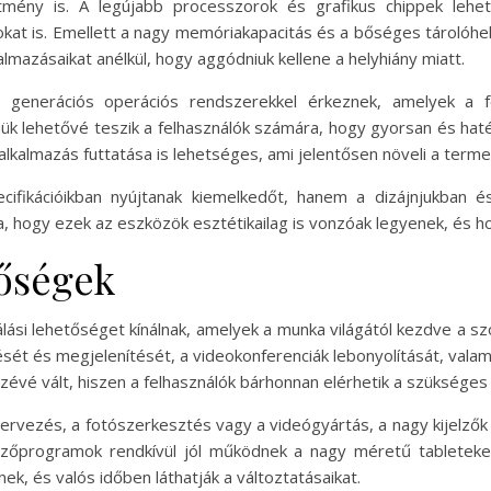
ítmény is. A legújabb processzorok és grafikus chippek lehe
kat is. Emellett a nagy memóriakapacitás és a bőséges tárolóhel
almazásaikat anélkül, hogy aggódniuk kellene a helyhiány miatt.
 generációs operációs rendszerekkel érkeznek, amelyek a fel
nük lehetővé teszik a felhasználók számára, hogy gyorsan és hat
alkalmazás futtatása is lehetséges, ami jelentősen növeli a term
cifikációikban nyújtanak kiemelkedőt, hanem a dizájnjukban 
a, hogy ezek az eszközök esztétikailag is vonzóak legyenek, és h
tőségek
lási lehetőséget kínálnak, amelyek a munka világától kezdve a sz
ését és megjelenítését, a videokonferenciák lebonyolítását, valami
özévé vált, hiszen a felhasználók bárhonnan elérhetik a szükség
 tervezés, a fotószerkesztés vagy a videógyártás, a nagy kijelzők
vezőprogramok rendkívül jól működnek a nagy méretű tableteken
k, és valós időben láthatják a változtatásaikat.