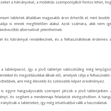
zeket a hátrányokat, a mobilitás szempontjából fontos lehet, ho
mium tabletek általában magasabb áron érhetők el, mint kisebb tá
ulája is ennek megfelelően alakul. Azok számára, akik nem i
 kedvezőbb alternatívát jelenthetnek.
l és hátránnyal rendelkeznek, és a felhasználóknak érdemes a
a a tabletpiacot, így a jövő tabletjei valószínűleg még lenyűgö
etekkel és megoldásokkal állnak elő, amelyek célja a felhasználói é
jedtebbek, ami még élesebb és színesebb képet eredményez.
a is egyre hangsúlyosabb szerepet játszik a jövő tabletjeiben. 
ényt, és segíteni a mindennapi feladatok elvégzésében. A hanga
rányítsák a tableteket, így még intuitívabbá válik a használatuk.