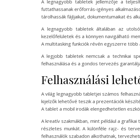
A legnagyobb tabletek jellemzője a teljes
futtathassanak erőforrás-igényes alkalmazáso
tárolhassák fájljaikat, dokumentumaikat és alk
A legnagyobb tabletek általában az utolsó
kezelőfelületek és a könnyen navigálható me
A multitasking funkciók révén egyszerre több 
A legjobb tabletek nemcsak a technikai spe
felhasználása és a gondos tervezés garantálj
Felhasználási lehe
A világ legnagyobb tabletjei számos felhaszná
kijelzők lehetővé teszik a prezentációk készít
A tablet a mobil irodák elengedhetetlen eszk
A kreatív szakmákban, mint például a grafikai
részletes munkát. A különféle rajz- és ter
felhasználók szabadon alkothatnak, tervezhetne