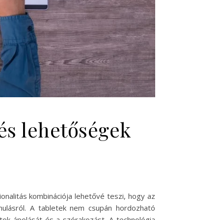
 és lehetőségek
ionalitás kombinációja lehetővé teszi, hogy az
ulásról. A tabletek nem csupán hordozható
tok ápolását és a szórakozást. A technológia