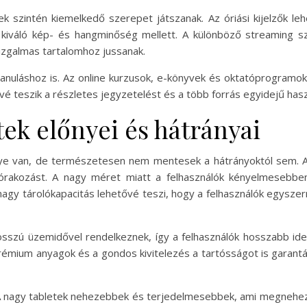
k szintén kiemelkedő szerepet játszanak. Az óriási kijelzők leh
t kiváló kép- és hangminőség mellett. A különböző streaming s
s izgalmas tartalomhoz jussanak.
 tanuláshoz is. Az online kurzusok, e-könyvek és oktatóprogram
vé teszik a részletes jegyzetelést és a több forrás egyidejű hasz
ek előnyei és hátrányai
ye van, de természetesen nem mentesek a hátrányoktól sem. Az
rakozást. A nagy méret miatt a felhasználók kényelmesebben 
nagy tárolókapacitás lehetővé teszi, hogy a felhasználók egyszer
osszú üzemidővel rendelkeznek, így a felhasználók hosszabb ide
rémium anyagok és a gondos kivitelezés a tartósságot is garantá
. A nagy tabletek nehezebbek és terjedelmesebbek, ami megnehezí