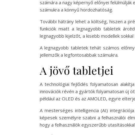
számára a nagy képernyő előnyei felülmúlják e
számukra a könnyű hordozhatóság.
További hátrány lehet a költség, hiszen a pré
funkciók miatt a legnagyobb tabletek árcéd
legnagyobb kijelzőt, a kisebb modellek sokkal
A legnagyobb tabletek tehát számos előnnye
jellemzők a legfontosabbak számukra.
A jövő tabletjei
A technológiai fejlődés folyamatosan alakítj
innovációk révén a gyártók folyamatosan új ötl
például az OLED és az AMOLED, egyre elter
A mesterséges intelligencia (AI) integrációj
képesek személyre szabni a felhasználói élm
hogy a felhasználók egyszerűbb utasításokkal i