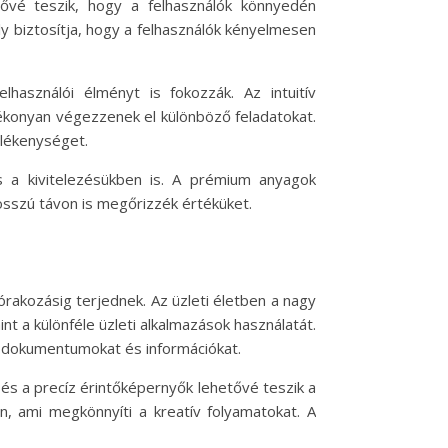
tővé teszik, hogy a felhasználók könnyedén
y biztosítja, hogy a felhasználók kényelmesen
használói élményt is fokozzák. Az intuitív
ékonyan végezzenek el különböző feladatokat.
elékenységet.
és a kivitelezésükben is. A prémium anyagok
osszú távon is megőrizzék értéküket.
órakozásig terjednek. Az üzleti életben a nagy
nt a különféle üzleti alkalmazások használatát.
es dokumentumokat és információkat.
 és a precíz érintőképernyők lehetővé teszik a
, ami megkönnyíti a kreatív folyamatokat. A