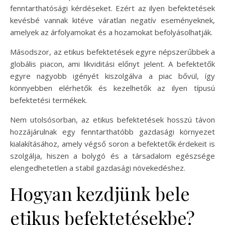
fenntarthatósági kérdéseket. Ezért az ilyen befektetések
kevésbé vannak kitéve váratlan negatív eseményeknek,
amelyek az árfolyamokat és a hozamokat befolyásolhatják.
Másodszor, az etikus befektetések egyre népszerűbbek a
globális piacon, ami likviditási előnyt jelent. A befektetők
egyre nagyobb igényét kiszolgálva a piac bővül, így
könnyebben elérhetők és kezelhetők az ilyen típusú
befektetési termékek.
Nem utolsósorban, az etikus befektetések hosszú távon
hozzájárulnak egy fenntarthatóbb gazdasági környezet
kialakításához, amely végső soron a befektetők érdekeit is
szolgálja, hiszen a bolygó és a társadalom egészsége
elengedhetetlen a stabil gazdasági növekedéshez.
Hogyan kezdjünk bele
etikus befektetésekbe?