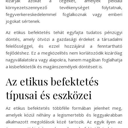
kizárják azokat a cégeket, amelyek például
környezetszennyező tevékenységet folytatnak,
fegyverkereskedelemmel foglalkoznak vagy emberi
jogokat sértenek.
Az etikus befektetés tehát egyfajta tudatos pénzügyi
döntés, amely ötvözi a gazdasági érdeket a társadalmi
felelősséggel, és ezzel hozzájárul a fenntartható
fejlődéshez. Ez a megközelítés nem korlátozódik kizárólag
nagyvállalatokra vagy alapokra, hanem magában foglalhatja
a kisbefektetők és magánszemélyek döntéseit is.
Az etikus befektetés
típusai és eszközei
Az etikus befektetés többféle formában jelenhet meg,
amelyek közül néhány a legismertebb és leggyakrabban
alkalmazott megoldások közé tartozik. Az egyik ilyen az