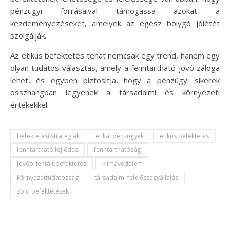
pénzügyi forrásaival támogassa azokat a
kezdeményezéseket, amelyek az egész bolygó jólétét
szolgálják.
Az etikus befektetés tehát nemcsak egy trend, hanem egy
olyan tudatos választás, amely a fenntartható jövő záloga
lehet, és egyben biztosítja, hogy a pénzügyi sikerek
összhangban legyenek a társadalmi és környezeti
értékekkel.
befektetési stratégiák
etikai pénzügyek
etikus befektetés
fenntartható fejlődés
fenntarthatóság
jövőorientált befektetés
klímavédelem
környezettudatosság
társadalmi felelősségvállalás
zöld befektetések