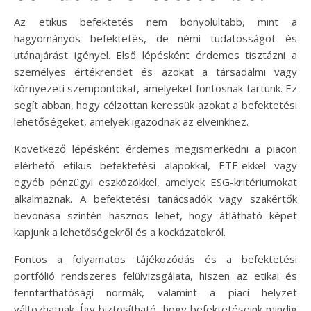
Az etikus befektetés nem bonyolultabb, mint a
hagyományos befektetés, de némi tudatosságot és
utánajárást igényel. Első lépésként érdemes tisztázni a
személyes értékrendet és azokat a társadalmi vagy
környezeti szempontokat, amelyeket fontosnak tartunk. Ez
segít abban, hogy célzottan keressük azokat a befektetési
lehetőségeket, amelyek igazodnak az elveinkhez.
Következő lépésként érdemes megismerkedni a piacon
elérhető etikus befektetési alapokkal, ETF-ekkel vagy
egyéb pénzügyi eszközökkel, amelyek ESG-kritériumokat
alkalmaznak. A befektetési tanácsadók vagy szakértők
bevonása szintén hasznos lehet, hogy átlátható képet
kapjunk a lehetőségekről és a kockázatokról.
Fontos a folyamatos tájékozódás és a befektetési
portfólió rendszeres felülvizsgálata, hiszen az etikai és
fenntarthatósági normák, valamint a piaci helyzet
változhatnak. Így biztosítható, hogy befektetéseink mindig