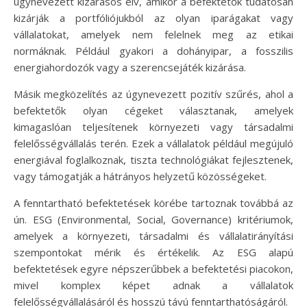
úgynevezett kizárásos elv, amikor a befektetők tudatosan
kizárják a portfóliójukból az olyan iparágakat vagy
vállalatokat, amelyek nem felelnek meg az etikai
normáknak. Például gyakori a dohányipar, a fosszilis
energiahordozók vagy a szerencsejáték kizárása.
Másik megközelítés az úgynevezett pozitív szűrés, ahol a
befektetők olyan cégeket választanak, amelyek
kimagaslóan teljesítenek környezeti vagy társadalmi
felelősségvállalás terén. Ezek a vállalatok például megújuló
energiával foglalkoznak, tiszta technológiákat fejlesztenek,
vagy támogatják a hátrányos helyzetű közösségeket.
A fenntartható befektetések körébe tartoznak továbbá az
ún. ESG (Environmental, Social, Governance) kritériumok,
amelyek a környezeti, társadalmi és vállalatirányítási
szempontokat mérik és értékelik. Az ESG alapú
befektetések egyre népszerűbbek a befektetési piacokon,
mivel komplex képet adnak a vállalatok
felelősségvállalásáról és hosszú távú fenntarthatóságáról.