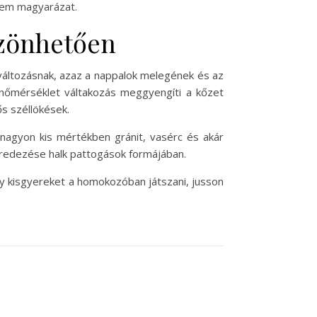
nem magyarázat.
szönhetően
változásnak, azaz a nappalok melegének és az
hőmérséklet váltakozás meggyengíti a kőzet
ős széllökések.
 nagyon kis mértékben gránit, vasérc és akár
 töredezése halk pattogások formájában.
gy kisgyereket a homokozóban játszani, jusson