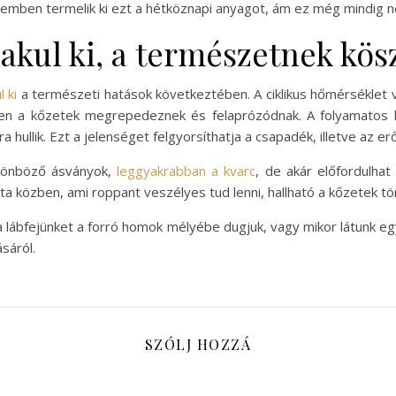
emben termelik ki ezt a hétköznapi anyagot, ám ez még mindig 
akul ki, a természetnek kö
 ki
a természeti hatások következtében. A ciklikus hőmérséklet 
ben a kőzetek megrepedeznek és felaprózódnak. A folyamatos 
 hullik. Ezt a jelenséget felgyorsíthatja a csapadék, illetve az er
ülönböző ásványok,
leggyakrabban a kvarc
, de akár előfordulhat
 séta közben, ami roppant veszélyes tud lenni, hallható a kőzetek
 lábfejünket a forró homok mélyébe dugjuk, vagy mikor látunk e
sáról.
SZÓLJ HOZZÁ