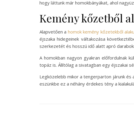
hogy láttunk már homokbányákat, ahol nagyüz
Kemény kőzetből al
Alapvetően a
homok kemény kőzetekből alakul
éjszaka hidegeinek váltakozása következté
szerkezetét és hosszú idő alatt apró darabokra
A homokban nagyon gyakran előfordulnak k
topáz is. Állítólag a sivatagban egy éjszakai
Legközelebb mikor a tengerparton járunk és a
eszünkbe ez a néhány érdekes tény a kialakulá