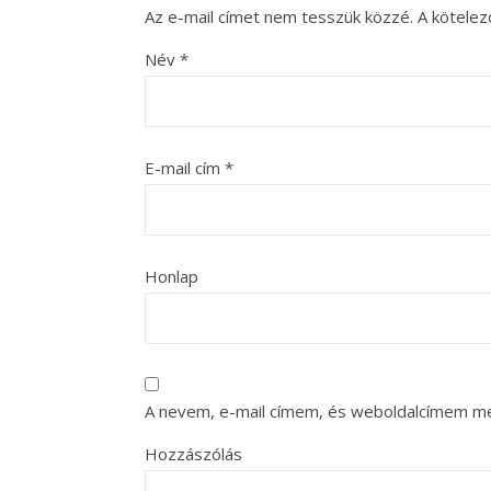
Az e-mail címet nem tesszük közzé.
A kötele
Név
*
E-mail cím
*
Honlap
A nevem, e-mail címem, és weboldalcímem m
Hozzászólás