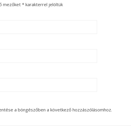
ző mezőket
*
karakterrel jelöltük
entése a böngészőben a következő hozzászólásomhoz.