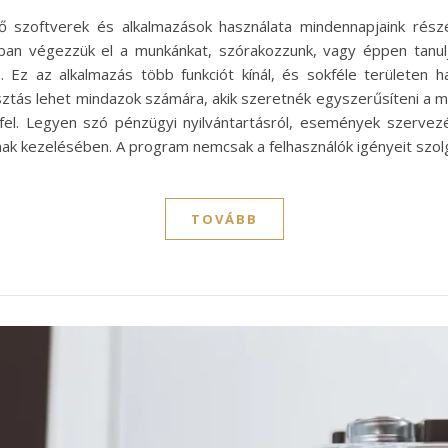
ő szoftverek és alkalmazások használata mindennapjaink rés
ban végezzük el a munkánkat, szórakozzunk, vagy éppen tanulj
 Ez az alkalmazás több funkciót kínál, és sokféle területen ha
asztás lehet mindazok számára, akik szeretnék egyszerűsíteni a mi
fel. Legyen szó pénzügyi nyilvántartásról, események szervez
nak kezelésében. A program nemcsak a felhasználók igényeit szolg
TOVÁBB