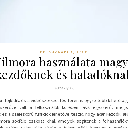
,
HÉTKÖZNAPOK
TECH
ilmora használata magy
kezdőknek és haladókna
2024.03.12.
san fejlődik, és a videószerkesztés terén is egyre több lehetős
szerűvé vált a felhasználók körében, akik egyszerű, mégi
let és a széleskörű funkciók lehetővé teszik, hogy akár kezdők,
mora sokféle eszközt kínál, amelyek segítenek a felhasználók
k széles választéka révén a felhasználók könnyen személyre 