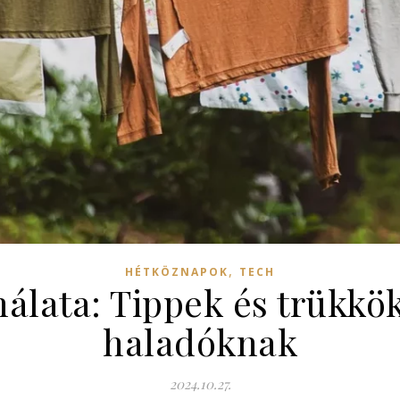
,
HÉTKÖZNAPOK
TECH
nálata: Tippek és trükkö
haladóknak
2024.10.27.