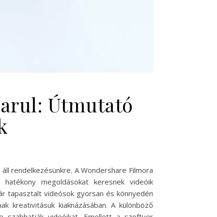
arul: Útmutató
k
ég áll rendelkezésünkre. A Wondershare Filmora
s hatékony megoldásokat keresnek videóik
 akár tapasztalt videósok gyorsan és könnyedén
nak kreativitásuk kiaknázásában. A különböző
szabhatják videóikat. Emellett a szoftver