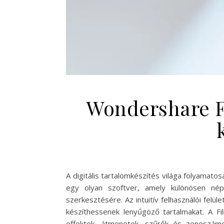
Wondershare F
A digitális tartalomkészítés világa folyamato
egy olyan szoftver, amely különösen nép
szerkesztésére. Az intuitív felhasználói felü
készíthessenek lenyűgöző tartalmakat. A Fil
effektek, átmenetek, szűrők és zeneszámo