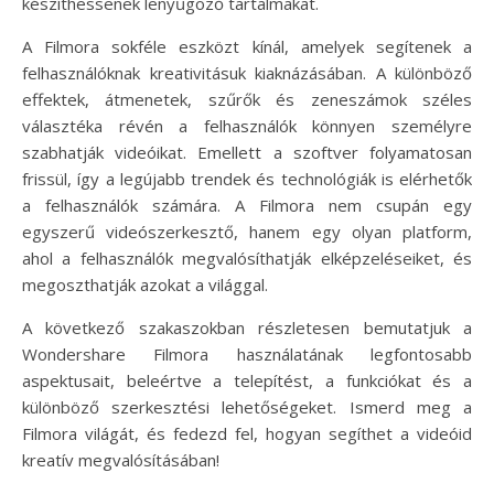
készíthessenek lenyűgöző tartalmakat.
A Filmora sokféle eszközt kínál, amelyek segítenek a
felhasználóknak kreativitásuk kiaknázásában. A különböző
effektek, átmenetek, szűrők és zeneszámok széles
választéka révén a felhasználók könnyen személyre
szabhatják videóikat. Emellett a szoftver folyamatosan
frissül, így a legújabb trendek és technológiák is elérhetők
a felhasználók számára. A Filmora nem csupán egy
egyszerű videószerkesztő, hanem egy olyan platform,
ahol a felhasználók megvalósíthatják elképzeléseiket, és
megoszthatják azokat a világgal.
A következő szakaszokban részletesen bemutatjuk a
Wondershare Filmora használatának legfontosabb
aspektusait, beleértve a telepítést, a funkciókat és a
különböző szerkesztési lehetőségeket. Ismerd meg a
Filmora világát, és fedezd fel, hogyan segíthet a videóid
kreatív megvalósításában!