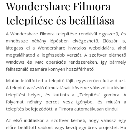
Wondershare Filmora
telepítése és beállítása
A Wondershare Filmora telepítése rendkívül egyszerű, és
mindössze néhány lépésben elvégezhető. Először is,
látogass el a Wondershare hivatalos weboldalára, ahol
megtalálhatod a legfrissebb verziót. A szoftver elérhető
Windows és Mac operációs rendszereken, így bármely
felhasználó számára könnyen hozzáférhető.
Miután letöltötted a telepítő fájlt, egyszerűen futtasd azt.
A telepítő varázsló útmutatásait követve válaszd ki a kívánt
telepítési helyet, és kattints a „Telepítés” gombra. A
folyamat néhány percet vesz igénybe, és miután a
telepítés befejeződött, a Filmora automatikusan elindul.
Az első indításkor a szoftver kérheti, hogy válassz egy
előre beállított sablont vagy kezdj egy üres projektet. Ha