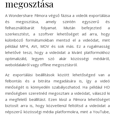
megosztása
A Wondershare Filmora végső fázisa a videók exportálása
és megosztása, amely szintén egyszerű és
felhasználóbarát folyamat. Miután befejezted a
szerkesztést, a szoftver lehetőséget ad arra, hogy
különböző formátumokban mentsd el a videódat, mint
például MP4, AVI, MOV és sok más. Ez a rugalmasság
lehetővé teszi, hogy a videóidat a kívánt platformokhoz
optimalizáld, legyen szó akár közösségi médiáról,
weboldalakról vagy offline megosztásról.
Az exportálási beállítások között lehetőséged van a
felbontás és a bitráta megadására is, így a videó
minőségét is könnyedén szabályozhatod. Ha például HD
minőségben szeretnéd megosztani a videódat, válaszd ki
a megfelelő beállítást. Ezen kívül a Filmora lehetőséget
biztosít arra is, hogy közvetlenül feltöltsd a videóidat a
népszerű közösségi média platformokra, mint a YouTube,