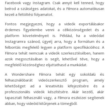
Facebook vagy Instagram. Csak annyit kell tenned, hogy
beírod a szükséges adatokat, és a Filmora automatikusan
kezeli a feltöltési folyamatot.
Fontos megjegyezni, hogy a videók exportálásakor
érdemes figyelembe venni a célközönségedet és a
platform követelményeit is. Például, ha a videódat
Instagramra szánod, ügyelj arra, hogy a formátum és a
felbontás megfelelő legyen a platform specifikációihoz. A
Filmora tehát nemcsak a videók szerkesztésében, hanem
azok megosztásában is segít, lehetővé téve, hogy a
megfelelő közönséghez eljuttathasd a munkádat.
A Wondershare Filmora tehát egy sokoldalú és
felhasználóbarát videószerkesztő program, amely
lehetőséget ad a kreativitás kifejezésére és a
professzionális videók készítésére. Akár kezdő, akár
tapasztalt felhasználó vagy, a Filmora eszközei segítenek
abban, hogy videóid kitűnjenek a tömegből.