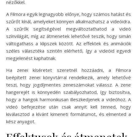
nézőkkel.
A Filmora egyik legnagyobb előnye, hogy számos hatást és
szűrőt kínál, amelyeket könnyen alkalmazhatsz a videóidra.
A szűrők segítségével megváltoztathatod a videó
színvilágát, míg az átmenetek lehetővé teszik, hogy simán
váltogathass a klipszek között. Az effektek és animációk
széles választéka szintén elérhető, így a videóid egyedi
megjelenést kaphatnak.
Ha zenei kíséretet szeretnél hozzáadni, a Filmora
beépített zenei könyvtárral rendelkezik, amely lehetővé
teszi, hogy jogdíjmentes zeneszámokat válassz. A zene
hangerejét is könnyedén szabályozhatod, így biztosítva,
hogy a hangok harmonikusan illeszkedjenek a videóhoz. A
videó befejezése után csak annyit kell tenned, hogy
kiválasztod a kívánt kimeneti formátumot, és elmented a
kész anyagot.
Effektusok és átmenetek