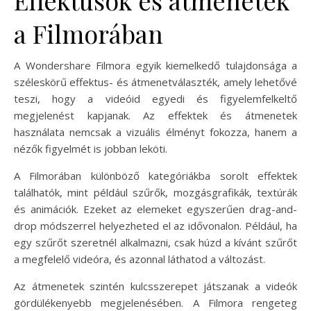
a Filmorában
A Wondershare Filmora egyik kiemelkedő tulajdonsága a
széleskörű effektus- és átmenetválaszték, amely lehetővé
teszi, hogy a videóid egyedi és figyelemfelkeltő
megjelenést kapjanak. Az effektek és átmenetek
használata nemcsak a vizuális élményt fokozza, hanem a
nézők figyelmét is jobban leköti.
A Filmorában különböző kategóriákba sorolt effektek
találhatók, mint például szűrők, mozgásgrafikák, textúrák
és animációk. Ezeket az elemeket egyszerűen drag-and-
drop módszerrel helyezheted el az idővonalon. Például, ha
egy szűrőt szeretnél alkalmazni, csak húzd a kívánt szűrőt
a megfelelő videóra, és azonnal láthatod a változást.
Az átmenetek szintén kulcsszerepet játszanak a videók
gördülékenyebb megjelenésében. A Filmora rengeteg