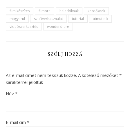
film készítés
filmora
haladóknak
kezdőknek
magyarul
szoftverhasználat
tutorial
útmutató
videószerkesztés
wondershare
SZÓLJ HOZZÁ
Az e-mail címet nem tesszük közzé.
A kötelező mezőket
*
karakterrel jelöltük
Név
*
E-mail cím
*