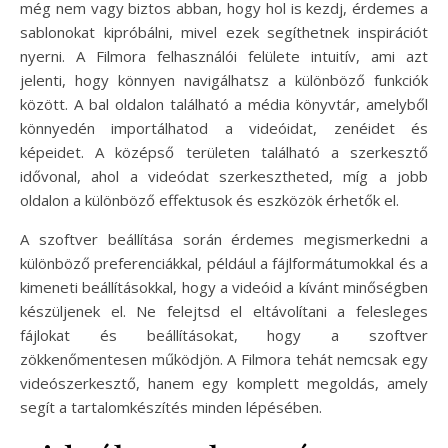
még nem vagy biztos abban, hogy hol is kezdj, érdemes a
sablonokat kipróbálni, mivel ezek segíthetnek inspirációt
nyerni. A Filmora felhasználói felülete intuitív, ami azt
jelenti, hogy könnyen navigálhatsz a különböző funkciók
között. A bal oldalon található a média könyvtár, amelyből
könnyedén importálhatod a videóidat, zenéidet és
képeidet. A középső területen található a szerkesztő
idővonal, ahol a videódat szerkesztheted, míg a jobb
oldalon a különböző effektusok és eszközök érhetők el.
A szoftver beállítása során érdemes megismerkedni a
különböző preferenciákkal, például a fájlformátumokkal és a
kimeneti beállításokkal, hogy a videóid a kívánt minőségben
készüljenek el. Ne felejtsd el eltávolítani a felesleges
fájlokat és beállításokat, hogy a szoftver
zökkenőmentesen működjön. A Filmora tehát nemcsak egy
videószerkesztő, hanem egy komplett megoldás, amely
segít a tartalomkészítés minden lépésében.