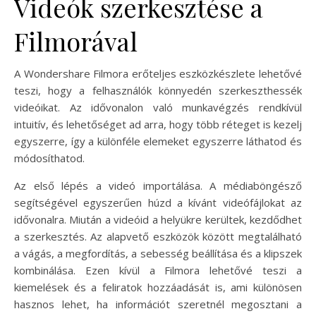
Videók szerkesztése a
Filmorával
A Wondershare Filmora erőteljes eszközkészlete lehetővé
teszi, hogy a felhasználók könnyedén szerkeszthessék
videóikat. Az idővonalon való munkavégzés rendkívül
intuitív, és lehetőséget ad arra, hogy több réteget is kezelj
egyszerre, így a különféle elemeket egyszerre láthatod és
módosíthatod.
Az első lépés a videó importálása. A médiaböngésző
segítségével egyszerűen húzd a kívánt videófájlokat az
idővonalra. Miután a videóid a helyükre kerültek, kezdődhet
a szerkesztés. Az alapvető eszközök között megtalálható
a vágás, a megfordítás, a sebesség beállítása és a klipszek
kombinálása. Ezen kívül a Filmora lehetővé teszi a
kiemelések és a feliratok hozzáadását is, ami különösen
hasznos lehet, ha információt szeretnél megosztani a