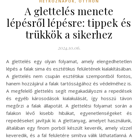
,
HÉTKÖZNAPOK
OTTHON
A glettelés menete
lépésről lépésre: tippek és
trükkök a sikerhez
2024.10.06.
A glettelés egy olyan folyamat, amely elengedhetetlen
lépés a falak sima és esztétikus felületének kialakításában.
A glettelés nem csupán esztétikai szempontból fontos,
hanem hozzájárul a falak tartósságához és védelméhez is.
A megfelelő glettelés segít megakadályozni a repedések
és egyéb károsodások kialakulását, így hosszú távon
megőrzi a falak állapotát. A glettelési folyamat során a
falakon lévő kisebb hibákat, egyenetlenségeket és
repedéseket javítjuk ki. A glettanyag, amelyet használunk,
általában egy finom porból készült keverék, amely vízzel
keveredik, és a fal felületére simítva válik láthatatlanná. A