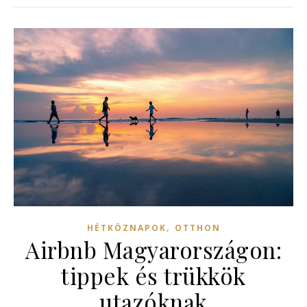
,
HÉTKÖZNAPOK
OTTHON
Airbnb Magyarországon:
tippek és trükkök
utazóknak