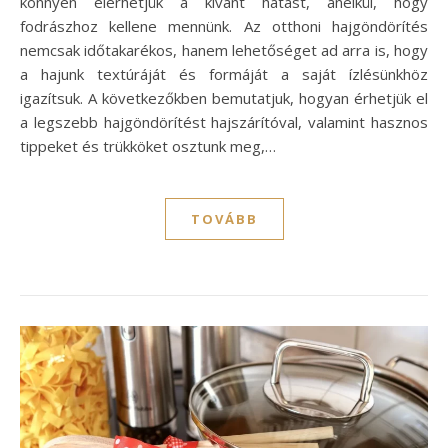
könnyen elérhetjük a kívánt hatást, anélkül, hogy
fodrászhoz kellene mennünk. Az otthoni hajgöndörítés
nemcsak időtakarékos, hanem lehetőséget ad arra is, hogy
a hajunk textúráját és formáját a saját ízlésünkhöz
igazítsuk. A következőkben bemutatjuk, hogyan érhetjük el
a legszebb hajgöndörítést hajszárítóval, valamint hasznos
tippeket és trükköket osztunk meg,…
TOVÁBB