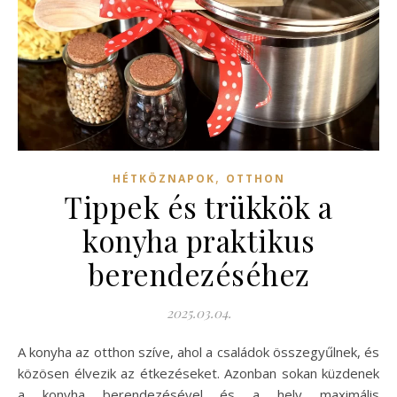
,
HÉTKÖZNAPOK
OTTHON
Tippek és trükkök a
konyha praktikus
berendezéséhez
2025.03.04.
A konyha az otthon szíve, ahol a családok összegyűlnek, és
közösen élvezik az étkezéseket. Azonban sokan küzdenek
a konyha berendezésével és a hely maximális