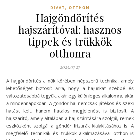
,
DIVAT
OTTHON
Hajgöndörítés
hajszárítóval: hasznos
tippek és trükkök
otthonra
2025.07.27.
A hajgöndörítés a nők körében népszerű technika, amely
lehetőséget biztosít arra, hogy a hajunkat szebbé és
változatosabbá tegyük, akár egy különleges alkalomra, akár
a mindennapokban. A göndör haj nemcsak játékos és szexi
hatást kelt, hanem fiatalos megjelenést is biztosít. A
hajszárító, amely általában a haj szárítására szolgál, remek
eszközként szolgál a göndör frizurák kialakításához is. A
megfelelő technikák és trükkök alkalmazásával otthon is