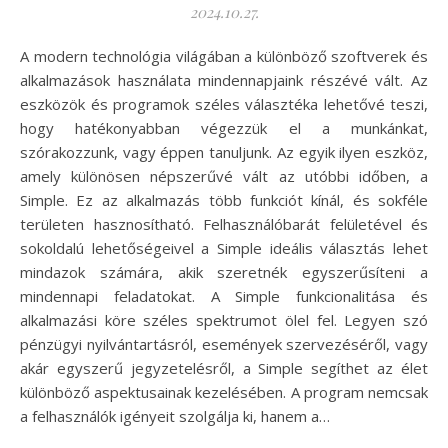
2024.10.27.
A modern technológia világában a különböző szoftverek és
alkalmazások használata mindennapjaink részévé vált. Az
eszközök és programok széles választéka lehetővé teszi,
hogy hatékonyabban végezzük el a munkánkat,
szórakozzunk, vagy éppen tanuljunk. Az egyik ilyen eszköz,
amely különösen népszerűvé vált az utóbbi időben, a
Simple. Ez az alkalmazás több funkciót kínál, és sokféle
területen hasznosítható. Felhasználóbarát felületével és
sokoldalú lehetőségeivel a Simple ideális választás lehet
mindazok számára, akik szeretnék egyszerűsíteni a
mindennapi feladatokat. A Simple funkcionalitása és
alkalmazási köre széles spektrumot ölel fel. Legyen szó
pénzügyi nyilvántartásról, események szervezéséről, vagy
akár egyszerű jegyzetelésről, a Simple segíthet az élet
különböző aspektusainak kezelésében. A program nemcsak
a felhasználók igényeit szolgálja ki, hanem a…