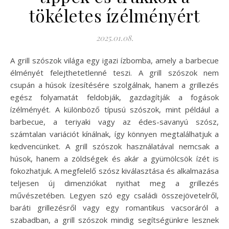
tökéletes ízélményért
2025.01.08.
A grill szószok világa egy igazi ízbomba, amely a barbecue
élményét felejthetetlenné teszi. A grill szószok nem
csupán a húsok ízesítésére szolgálnak, hanem a grillezés
egész folyamatát feldobják, gazdagítják a fogások
ízélményét. A különböző típusú szószok, mint például a
barbecue, a teriyaki vagy az édes-savanyú szósz,
számtalan variációt kínálnak, így könnyen megtalálhatjuk a
kedvencünket. A grill szószok használatával nemcsak a
húsok, hanem a zöldségek és akár a gyümölcsök ízét is
fokozhatjuk. A megfelelő szósz kiválasztása és alkalmazása
teljesen új dimenziókat nyithat meg a grillezés
művészetében. Legyen szó egy családi összejövetelről,
baráti grillezésről vagy egy romantikus vacsoráról a
szabadban, a grill szószok mindig segítségünkre lesznek