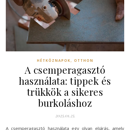
,
HÉTKÖZNAPOK
OTTHON
A csemperagasztó
használata: tippek és
trükkök a sikeres
burkoláshoz
2025.01.25.
A csemperagasztó használata egy olyan eljárás, amely