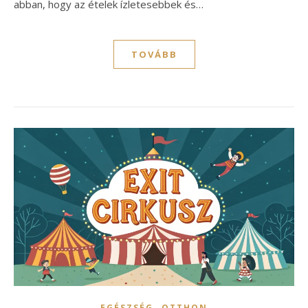
abban, hogy az ételek ízletesebbek és…
TOVÁBB
,
EGÉSZSÉG
OTTHON