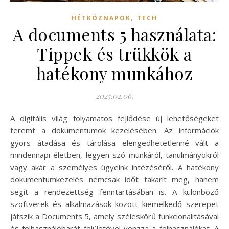
,
HÉTKÖZNAPOK
TECH
A documents 5 használata:
Tippek és trükkök a
hatékony munkához
2025.02.06.
A digitális világ folyamatos fejlődése új lehetőségeket
teremt a dokumentumok kezelésében. Az információk
gyors átadása és tárolása elengedhetetlenné vált a
mindennapi életben, legyen szó munkáról, tanulmányokról
vagy akár a személyes ügyeink intézéséről. A hatékony
dokumentumkezelés nemcsak időt takarít meg, hanem
segít a rendezettség fenntartásában is. A különböző
szoftverek és alkalmazások között kiemelkedő szerepet
játszik a Documents 5, amely széleskörű funkcionalitásával
és felhasználóbarát felületével vonzza a felhasználókat. A