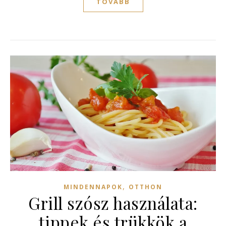
TOVÁBB
,
MINDENNAPOK
OTTHON
Grill szósz használata:
tippek és trükkök a