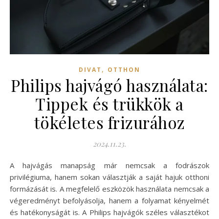
,
DIVAT
OTTHON
Philips hajvágó használata:
Tippek és trükkök a
tökéletes frizurához
2024.11.23.
A hajvágás manapság már nemcsak a fodrászok
privilégiuma, hanem sokan választják a saját hajuk otthoni
formázását is. A megfelelő eszközök használata nemcsak a
végeredményt befolyásolja, hanem a folyamat kényelmét
és hatékonyságát is. A Philips hajvágók széles választékot