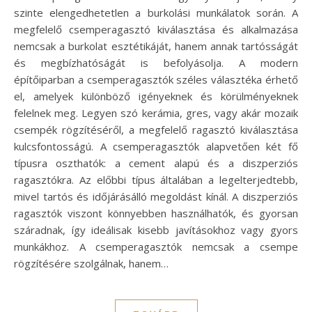
szinte elengedhetetlen a burkolási munkálatok során. A
megfelelő csemperagasztó kiválasztása és alkalmazása
nemcsak a burkolat esztétikáját, hanem annak tartósságát
és megbízhatóságát is befolyásolja. A modern
építőiparban a csemperagasztók széles választéka érhető
el, amelyek különböző igényeknek és körülményeknek
felelnek meg. Legyen szó kerámia, gres, vagy akár mozaik
csempék rögzítéséről, a megfelelő ragasztó kiválasztása
kulcsfontosságú. A csemperagasztók alapvetően két fő
típusra oszthatók: a cement alapú és a diszperziós
ragasztókra. Az előbbi típus általában a legelterjedtebb,
mivel tartós és időjárásálló megoldást kínál. A diszperziós
ragasztók viszont könnyebben használhatók, és gyorsan
száradnak, így ideálisak kisebb javításokhoz vagy gyors
munkákhoz. A csemperagasztók nemcsak a csempe
rögzítésére szolgálnak, hanem…