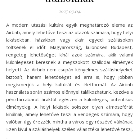
2025.03.04.
A modern utazási kultúra egyik meghatározó eleme az
Airbnb, amely lehetővé teszi az utazók számára, hogy helyi
lakásokban, házakban vagy akár egyedi szállásokon
töltsenek el időt. Magyarország, különösen Budapest,
rengeteg lehetőséget kínál azok számára, akik valami
különlegeset keresnek a megszokott szállodai élmények
helyett. Az Airbnb nem csupán kényelmes szálláshelyeket
biztosít, hanem lehetőséget ad arra is, hogy jobban
megismerjük a helyi kultúrát és életformát. Az Airbnb
használata során számos előnnyel találkozhatunk, kezdve a
pénztárcabarát áraktól egészen a különleges, autentikus
élményekig. A helyi lakások sokszor olyan atmoszférát
kínálnak, amely lehetővé teszi a vendégek számára, hogy
valóban úgy érezzék, mintha a város egy részévé válnának.
Ezen kívül a szálláshelyek széles választéka lehetővé teszi,
…