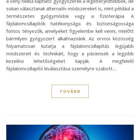
a vény nélkül kapható gyógyszerek a legelterjedtebbek, de
sokan választanak alternatív módszereket is, mint például a
természetes gyógymódok vagy a fizioterápia. A
fájdalomcsillapítók hatékonysága és biztonságossága
fontos tényezők, amelyeket figyelembe kell venni, mielőtt
bármilyen gyógyszert alkalmaznánk. Az orvosi közösség
folyamatosan kutatja a fájdalomcsillapítás legújabb
módszereit és technikáit, hogy a páciensek a legjobb
kezelési lehetőségeket kapják. A megfelelő
fájdalomcsillapító kiválasztása személyre szabott…
TOVÁBB