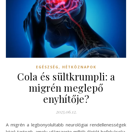
,
EGÉSZSÉG
HÉTKÖZNAPOK
Cola és sültkrumpli: a
migrén meglepő
enyhítője?
2025.06.12.
A migrén a legbonyolultabb neurológiai rendellenességek
közé tartozik, amely világszerte milliók életét befolyásolja.