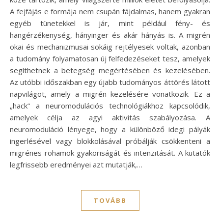
A fejfájás e formája nem csupán fájdalmas, hanem gyakran
egyéb tünetekkel is jár, mint például fény- és
hangérzékenység, hányinger és akár hányás is. A migrén
okai és mechanizmusai sokáig rejtélyesek voltak, azonban
a tudomány folyamatosan új felfedezéseket tesz, amelyek
segíthetnek a betegség megértésében és kezelésében.
Az utóbbi időszakban egy újabb tudományos áttörés látott
napvilágot, amely a migrén kezelésére vonatkozik. Ez a
„hack” a neuromodulációs technológiákhoz kapcsolódik,
amelyek célja az agyi aktivitás szabályozása. A
neuromoduláció lényege, hogy a különböző idegi pályák
ingerlésével vagy blokkolásával próbálják csökkenteni a
migrénes rohamok gyakoriságát és intenzitását. A kutatók
legfrissebb eredményei azt mutatják,…
TOVÁBB