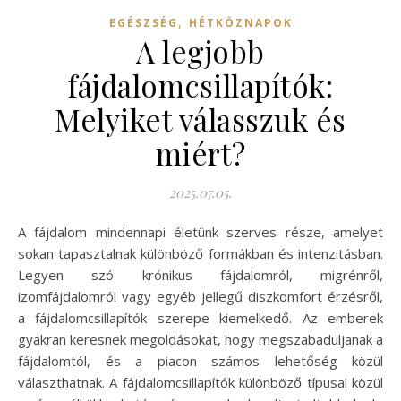
,
EGÉSZSÉG
HÉTKÖZNAPOK
A legjobb
fájdalomcsillapítók:
Melyiket válasszuk és
miért?
2025.07.05.
A fájdalom mindennapi életünk szerves része, amelyet
sokan tapasztalnak különböző formákban és intenzitásban.
Legyen szó krónikus fájdalomról, migrénről,
izomfájdalomról vagy egyéb jellegű diszkomfort érzésről,
a fájdalomcsillapítók szerepe kiemelkedő. Az emberek
gyakran keresnek megoldásokat, hogy megszabaduljanak a
fájdalomtól, és a piacon számos lehetőség közül
választhatnak. A fájdalomcsillapítók különböző típusai közül