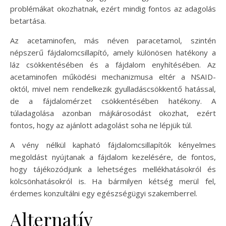
problémákat okozhatnak, ezért mindig fontos az adagolás
betartása.
Az acetaminofen, más néven paracetamol, szintén
népszerű fájdalomcsillapító, amely különösen hatékony a
láz csökkentésében és a fájdalom enyhítésében. Az
acetaminofen működési mechanizmusa eltér a NSAID-
októl, mivel nem rendelkezik gyulladáscsökkentő hatással,
de a fájdalomérzet csökkentésében hatékony. A
túladagolása azonban májkárosodást okozhat, ezért
fontos, hogy az ajánlott adagolást soha ne lépjük túl.
A vény nélkül kapható fájdalomcsillapítók kényelmes
megoldást nyújtanak a fájdalom kezelésére, de fontos,
hogy tájékozódjunk a lehetséges mellékhatásokról és
kölcsönhatásokról is. Ha bármilyen kétség merül fel,
érdemes konzultálni egy egészségügyi szakemberrel.
Alternatív