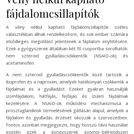
fájdalomcsillapítók
A vény nélkül kapható fájdalomcsillapítók széles
választékban állnak rendelkezésre, és sok ember számára
elsődleges megoldást jelentenek a fájdalom enyhítésére.
Ezek a gyógyszerek általában két fő csoportba sorolhatók:
nem szteroid gyulladáscsökkentők (NSAID-ok) és
acetaminofen.
A nem szteroid gyulladáscsökkentők közé tartozik a
ibuprofen és a naproxen, amelyek hatékonyan csökkentik a
fájdalmat és a gyulladást. Ezeket gyakran használják
izomfájdalom, hátfájás, fejfájás és ízületi fájdalmak
kezelésére. A NSAID-ok működési mechanizmusa a
prosztaglandinok termelésének gátlásán alapul, amelyek a
fájdalom és gyulladás érzését okozzák a szervezetben.
Fontos azonban megjegyezni, hogy hosszú távú használat
esetén ezek a gyógyszerek gyomor-bélrendszeri