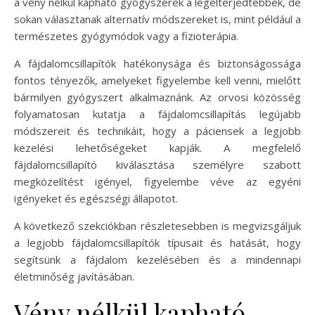
a vény nélkül kapható gyógyszerek a legelterjedtebbek, de
sokan választanak alternatív módszereket is, mint például a
természetes gyógymódok vagy a fizioterápia.
A fájdalomcsillapítók hatékonysága és biztonságossága
fontos tényezők, amelyeket figyelembe kell venni, mielőtt
bármilyen gyógyszert alkalmaznánk. Az orvosi közösség
folyamatosan kutatja a fájdalomcsillapítás legújabb
módszereit és technikáit, hogy a páciensek a legjobb
kezelési lehetőségeket kapják. A megfelelő
fájdalomcsillapító kiválasztása személyre szabott
megközelítést igényel, figyelembe véve az egyéni
igényeket és egészségi állapotot.
A következő szekciókban részletesebben is megvizsgáljuk
a legjobb fájdalomcsillapítók típusait és hatását, hogy
segítsünk a fájdalom kezelésében és a mindennapi
életminőség javításában.
Vény nélkül kapható