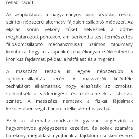
rehabilitációt.
Az akupunktúra, a hagyományos kínai orvoslás része,
szintén népszerű alternatív fájdalomcsillapító módszer. Az
eljárás során vékony tűket helyeznek a bőrbe
meghatározott pontokon, ami serkenti a test természetes
fájdalomcsillapító mechanizmusait. Számos tanulmány
kimutatta, hogy az akupunktúra hatékonyan csökkentheti a
krónikus fájdalmat, például a hátfájást és a migrént.
A masszázs terápia is egyre népszerűbb a
fájdalomcsillapítás terén. A masszőrök különféle
technikákat alkalmaznak, hogy ellazítsák az izmokat,
serkentsék a vérkeringést és csökkentsék a stressz
szintet. A masszázs nemcsak a fizikai fájdalmak
kezelésében segít, hanem a lelki jólétet is javítja.
Ezek az alternatív módszerek gyakran kiegészítik a
hagyományos gyógyszeres kezelést, és sokak számára
hatékony megoldást nyújtanak a fájdalom csökkentésére.