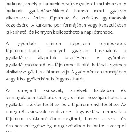
kurkuma, amely a kurkumin nevű vegyületet tartalmazza. A
kurkumin gyulladáscsökkentő hatásai miatt gyakran
alkalmazzák ízületi fájdalmak és krónikus gyulladások
kezelésére. A kurkuma por formájában vagy kapszulákban
is kapható, és könnyen beilleszthető a napi étrendbe.
A gyömbér szintén népszerű természetes
fájdalomcsillapító, amelyet gyakran használnak a
gyulladásos állapotok kezelésére. A gyömbér
gyulladáscsökkentő és fájdalomcsillapító hatásait számos
klinikai vizsgálat is alátámasztja. A gyömbér tea formájában
vagy friss gyökérként is fogyasztható.
Az omega-3 zsírsavak, amelyek halolajban és
lenmagolajban találhatók meg, szintén hozzájárulhatnak a
gyulladás csökkentéséhez és a fájdalom enyhítéséhez. Az
omega-3 zsírsavak rendszeres fogyasztása nemcsak a
fájdalom csökkentésében segíthet, hanem a szív- és
érrendszeri egészség megőrzésében is fontos szerepet