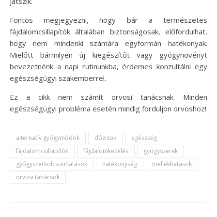
játszik.
Fontos megjegyezni, hogy bár a természetes
fájdalomcsillapítók általában biztonságosak, előfordulhat,
hogy nem mindenki számára egyformán hatékonyak.
Mielőtt bármilyen új kiegészítőt vagy gyógynövényt
bevezetnénk a napi rutinunkba, érdemes konzultálni egy
egészségügyi szakemberrel.
Ez a cikk nem számít orvosi tanácsnak. Minden
egészségügyi probléma esetén mindig forduljon orvoshoz!
alternatív gyógymódok
dózisok
egészség
fájdalomcsillapítók
fájdalomkezelés
gyógyszerek
gyógyszerkölcsönhatások
hatékonyság
mellékhatások
orvosi tanácsok