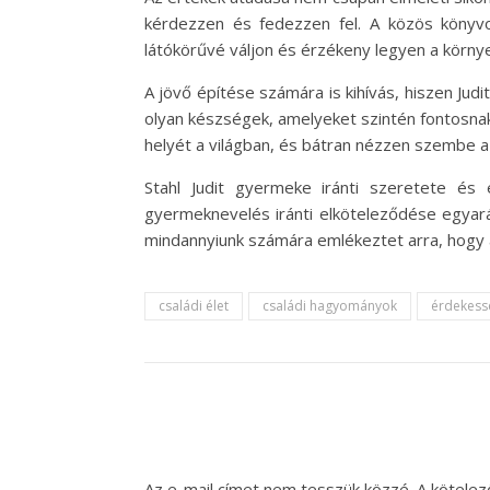
kérdezzen és fedezzen fel. A közös könyvo
látókörűvé váljon és érzékeny legyen a környe
A jövő építése számára is kihívás, hiszen Jud
olyan készségek, amelyeket szintén fontosnak 
helyét a világban, és bátran nézzen szembe a 
Stahl Judit gyermeke iránti szeretete és 
gyermeknevelés iránti elköteleződése egyará
mindannyiunk számára emlékeztet arra, hogy
családi élet
családi hagyományok
érdekess
Az e-mail címet nem tesszük közzé.
A kötele