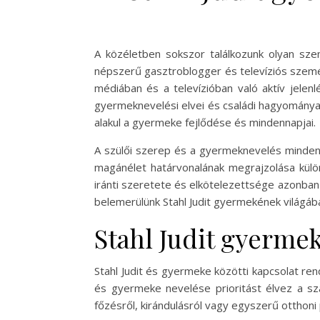
A közéletben sokszor találkozunk olyan szem
népszerű gasztroblogger és televíziós személ
médiában és a televízióban való aktív jelenlé
gyermeknevelési elvei és családi hagyománya
alakul a gyermeke fejlődése és mindennapjai.
A szülői szerep és a gyermeknevelés mindenki
magánélet határvonalának megrajzolása külön
iránti szeretete és elkötelezettsége azonban 
belemerülünk Stahl Judit gyermekének világába
Stahl Judit gyermek
Stahl Judit és gyermeke közötti kapcsolat rend
és gyermeke nevelése prioritást élvez a s
főzésről, kirándulásról vagy egyszerű otthoni