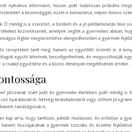
t nyilvános információ, hiszen Judit tudatosan próbálta meg
zleteket a közönséggel, ezzel is bemutatva, milyen fontos számá
ak. Ő mindig is a szeretet, a türelem és a jó példamutatás híve vo
értékeket közvetítsenek, amelyek segítik a gyermeket abban, hog
ztonságos légkör megteremtése elengedhetetlen a gyermek fejlő
és recepteket tanít meg, hanem az együttlét örömét is. A kon
ládtagok együtt lehetnek, beszélgethetnek, és megoszthatják egy
: a család együttléte és a közös élmények megélésének értéke.
ontossága
 játszanak Stahl Judit és gyermeke életében. Judit mindig is
 szó nyaralásokról, hétvégi kirándulásokról vagy otthoni progra
hanem tanulságosak is.
get kap arra, hogy tanítson, példát mutasson, és erősítse a gy
 hanem hozzájárulnak a gyermek szociális és érzelmi fejlődés