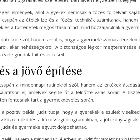
lád támogatását és szeretetét, bármilyen helyzetben is legyen.
eges élmények, ahol a gyerek nemcsak a főzés fortélyait saját
supán az ételek íze és a főzési technikák számítanak, hanem a
ek és a történetek megosztása mind-mind hozzájárulnak a gyermek
datokról szól, hanem arról is, hogy a gyermek számára érzelmi tá
ömről, akár nehézségekről. A biztonságos légkör megteremtése 
 vele gondolatait és érzéseit.
és a jövő építése
upán a mindennapi rutinokról szól, hanem az értékek átadásáról
játítson el, amelyek segítik őt a felnőtté válás során. A tiszte
lten fontosnak tart a gyermeknevelés során.
 pozitív példa. Judit tudja, hogy a gyerekek a szüleik viselked
ktív közreműködés a közösségi programokban, a jótékonysági ak
ol Judit és gyermeke együtt dolgozhatnak.
zajlik, hanem a mindennapi életben is. Judit folyamatosan bátorítj