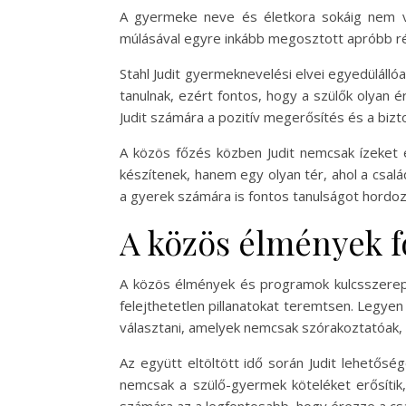
A gyermeke neve és életkora sokáig nem vol
múlásával egyre inkább megosztott apróbb rés
Stahl Judit gyermeknevelési elvei egyedülálló
tanulnak, ezért fontos, hogy a szülők olyan 
Judit számára a pozitív megerősítés és a bi
A közös főzés közben Judit nemcsak ízeket 
készítenek, hanem egy olyan tér, ahol a csa
a gyerek számára is fontos tanulságot hordoz
A közös élmények f
A közös élmények és programok kulcsszerepet
felejthetetlen pillanatokat teremtsen. Legyen
választani, amelyek nemcsak szórakoztatóak, 
Az együtt eltöltött idő során Judit lehetősé
nemcsak a szülő-gyermek köteléket erősítik,