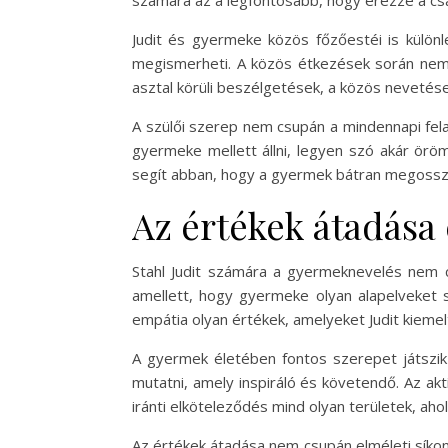
számára az a legfontosabb, hogy érezze a csa
Judit és gyermeke közös főzőestéi is különl
megismerheti. A közös étkezések során nem c
asztal körüli beszélgetések, a közös nevetés
A szülői szerep nem csupán a mindennapi fela
gyermeke mellett állni, legyen szó akár ör
segít abban, hogy a gyermek bátran megossza
Az értékek átadása 
Stahl Judit számára a gyermeknevelés nem cs
amellett, hogy gyermeke olyan alapelveket sa
empátia olyan értékek, amelyeket Judit kieme
A gyermek életében fontos szerepet játszik a
mutatni, amely inspiráló és követendő. Az a
iránti elköteleződés mind olyan területek, ah
Az értékek átadása nem csupán elméleti síkon 