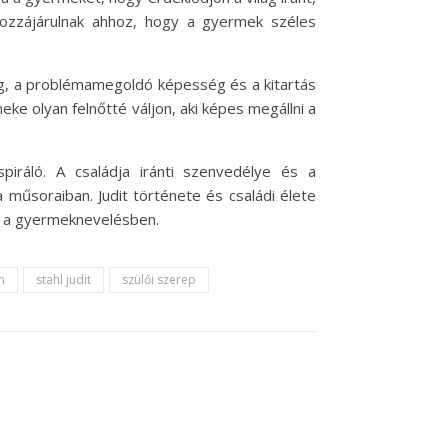
hozzájárulnak ahhoz, hogy a gyermek széles
sság, a problémamegoldó képesség és a kitartás
ke olyan felnőtté váljon, aki képes megállni a
piráló. A családja iránti szenvedélye és a
műsoraiban. Judit története és családi élete
k a gyermeknevelésben.
n
stahl judit
szülői szerep