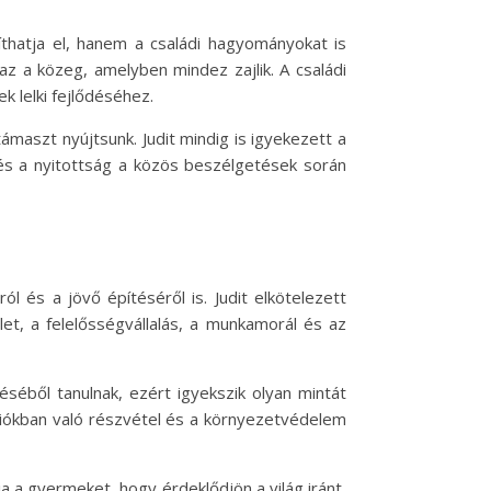
íthatja el, hanem a családi hagyományokat is
z a közeg, amelyben mindez zajlik. A családi
 lelki fejlődéséhez.
maszt nyújtsunk. Judit mindig is igyekezett a
és a nyitottság a közös beszélgetések során
 és a jövő építéséről is. Judit elkötelezett
let, a felelősségvállalás, a munkamorál és az
éséből tanulnak, ezért igyekszik olyan mintát
ciókban való részvétel és a környezetvédelem
a a gyermeket, hogy érdeklődjön a világ iránt,