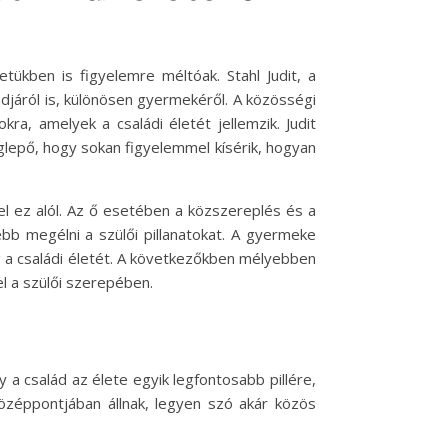
tükben is figyelemre méltóak. Stahl Judit, a
djáról is, különösen gyermekéről. A közösségi
kra, amelyek a családi életét jellemzik. Judit
lepő, hogy sokan figyelemmel kísérik, hogyan
el ez alól. Az ő esetében a közszereplés és a
bb megélni a szülői pillanatokat. A gyermeke
eg a családi életét. A következőkben mélyebben
l a szülői szerepében.
y a család az élete egyik legfontosabb pillére,
zéppontjában állnak, legyen szó akár közös