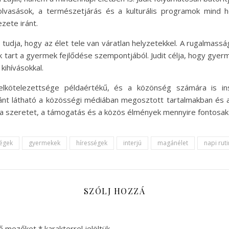
lvasások, a természetjárás és a kulturális programok mind 
zete iránt.
it tudja, hogy az élet tele van váratlan helyzetekkel. A rugalma
tart a gyermek fejlődése szempontjából. Judit célja, hogy gyerme
kihívásokkal.
elkötelezettsége példaértékű, és a közönség számára is ins
nt látható a közösségi médiában megosztott tartalmakban és a 
 a szeretet, a támogatás és a közös élmények mennyire fontosa
égek
gyermekek
hírességek
interjú
magánélet
napi ruti
SZÓLJ HOZZÁ
ző mezőket
*
karakterrel jelöltük