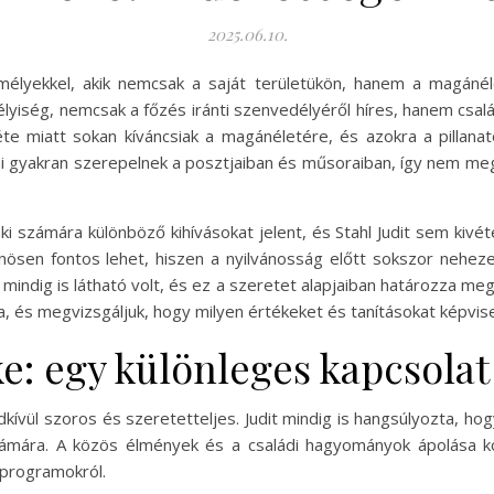
2025.06.10.
élyekkel, akik nemcsak a saját területükön, hanem a magánéle
yiség, nemcsak a főzés iránti szenvedélyéről híres, hanem csalá
te miatt sokan kíváncsiak a magánéletére, és azokra a pillanato
i gyakran szerepelnek a posztjaiban és műsoraiban, így nem meg
 számára különböző kihívásokat jelent, és Stahl Judit sem kivét
ösen fontos lehet, hiszen a nyilvánosság előtt sokszor neheze
mindig is látható volt, és ez a szeretet alapjaiban határozza m
, és megvizsgáljuk, hogy milyen értékeket és tanításokat képvise
e: egy különleges kapcsolat
kívül szoros és szeretetteljes. Judit mindig is hangsúlyozta, hog
zámára. A közös élmények és a családi hagyományok ápolása kö
 programokról.