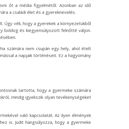
óvni őt a média figyelmétől. Azonban az idő
ra a családi élet és a gyereknevelés.
lt. Úgy véli, hogy a gyerekek a környezetükből
y boldog és kiegyensúlyozott felnőtté váljon.
désében.
yha számára nem csupán egy hely, ahol ételt
mással a napjaik történéseit. Ez a hagyomány
 fontosnak tartotta, hogy a gyermeke számára
mokról, mindig igyekszik olyan tevékenységeket
ermekével való kapcsolatát. Az ilyen élmények
éhez is. Judit hangsúlyozza, hogy a gyermeke