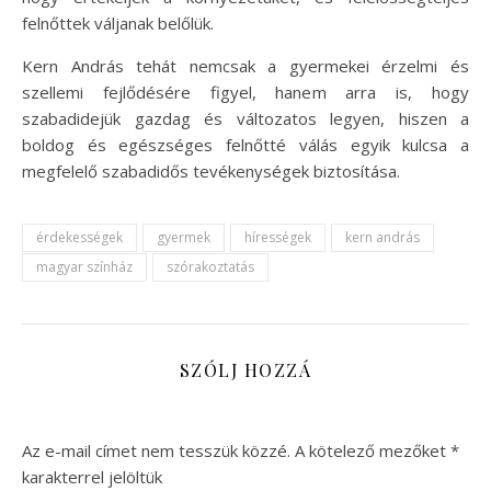
felnőttek váljanak belőlük.
Kern András tehát nemcsak a gyermekei érzelmi és
szellemi fejlődésére figyel, hanem arra is, hogy
szabadidejük gazdag és változatos legyen, hiszen a
boldog és egészséges felnőtté válás egyik kulcsa a
megfelelő szabadidős tevékenységek biztosítása.
érdekességek
gyermek
hírességek
kern andrás
magyar színház
szórakoztatás
SZÓLJ HOZZÁ
Az e-mail címet nem tesszük közzé.
A kötelező mezőket
*
karakterrel jelöltük