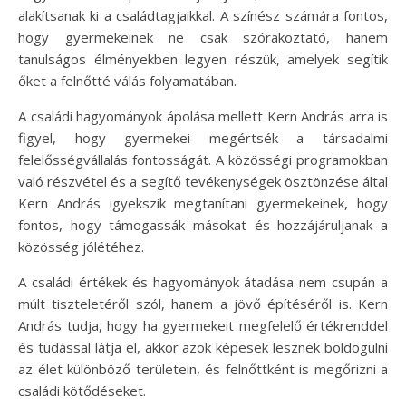
alakítsanak ki a családtagjaikkal. A színész számára fontos,
hogy gyermekeinek ne csak szórakoztató, hanem
tanulságos élményekben legyen részük, amelyek segítik
őket a felnőtté válás folyamatában.
A családi hagyományok ápolása mellett Kern András arra is
figyel, hogy gyermekei megértsék a társadalmi
felelősségvállalás fontosságát. A közösségi programokban
való részvétel és a segítő tevékenységek ösztönzése által
Kern András igyekszik megtanítani gyermekeinek, hogy
fontos, hogy támogassák másokat és hozzájáruljanak a
közösség jólétéhez.
A családi értékek és hagyományok átadása nem csupán a
múlt tiszteletéről szól, hanem a jövő építéséről is. Kern
András tudja, hogy ha gyermekeit megfelelő értékrenddel
és tudással látja el, akkor azok képesek lesznek boldogulni
az élet különböző területein, és felnőttként is megőrizni a
családi kötődéseket.