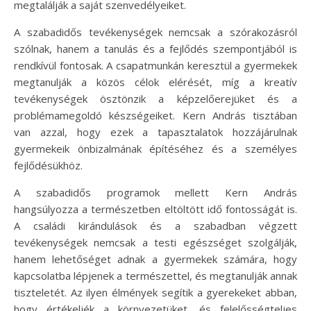
megtalálják a saját szenvedélyeiket.
A szabadidős tevékenységek nemcsak a szórakozásról
szólnak, hanem a tanulás és a fejlődés szempontjából is
rendkívül fontosak. A csapatmunkán keresztül a gyermekek
megtanulják a közös célok elérését, míg a kreatív
tevékenységek ösztönzik a képzelőerejüket és a
problémamegoldó készségeiket. Kern András tisztában
van azzal, hogy ezek a tapasztalatok hozzájárulnak
gyermekeik önbizalmának építéséhez és a személyes
fejlődésükhöz.
A szabadidős programok mellett Kern András
hangsúlyozza a természetben eltöltött idő fontosságát is.
A családi kirándulások és a szabadban végzett
tevékenységek nemcsak a testi egészséget szolgálják,
hanem lehetőséget adnak a gyermekek számára, hogy
kapcsolatba lépjenek a természettel, és megtanulják annak
tiszteletét. Az ilyen élmények segítik a gyerekeket abban,
hogy értékeljék a környezetüket, és felelősségteljes