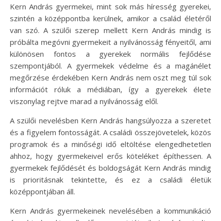
Kern András gyermekei, mint sok más híresség gyerekei,
szintén a középpontba kerülnek, amikor a család életéről
van szó. A szülői szerep mellett Kern András mindig is
próbálta megóvni gyermekeit a nyilvánosság fényeitől, ami
különösen fontos a gyerekek normális fejlődése
szempontjából. A gyermekek védelme és a magánélet
megőrzése érdekében Kern András nem oszt meg túl sok
információt róluk a médiában, így a gyerekek élete
viszonylag rejtve marad a nyilvánosság elől.
A szülői nevelésben Kern András hangsúlyozza a szeretet
és a figyelem fontosságát. A családi összejövetelek, közös
programok és a minőségi idő eltöltése elengedhetetlen
ahhoz, hogy gyermekeivel erős köteléket építhessen. A
gyermekek fejlődését és boldogságát Kern András mindig
is prioritásnak tekintette, és ez a családi életük
középpontjában áll.
Kern András gyermekeinek nevelésében a kommunikáció