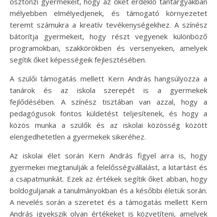
ösztönzi gyermekeit, hogy az őket érdeklő tantárgyakban
mélyebben elmélyedjenek, és támogató környezetet
teremt számukra a kreatív tevékenységekhez. A színész
bátorítja gyermekeit, hogy részt vegyenek különböző
programokban, szakkörökben és versenyeken, amelyek
segítik őket képességeik fejlesztésében.
A szülői támogatás mellett Kern András hangsúlyozza a
tanárok és az iskola szerepét is a gyermekek
fejlődésében. A színész tisztában van azzal, hogy a
pedagógusok fontos küldetést teljesítenek, és hogy a
közös munka a szülők és az iskolai közösség között
elengedhetetlen a gyermekek sikeréhez.
Az iskolai élet során Kern András figyel arra is, hogy
gyermekei megtanulják a felelősségvállalást, a kitartást és
a csapatmunkát. Ezek az értékek segítik őket abban, hogy
boldoguljanak a tanulmányokban és a későbbi életük során.
A nevelés során a szeretet és a támogatás mellett Kern
András igyekszik olyan értékeket is közvetíteni, amelyek