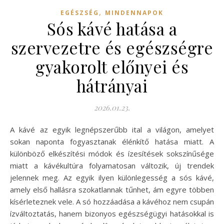
,
EGÉSZSÉG
MINDENNAPOK
Sós kávé hatása a
szervezetre és egészségre
gyakorolt előnyei és
hátrányai
2026.01.23.
A kávé az egyik legnépszerűbb ital a világon, amelyet
sokan naponta fogyasztanak élénkítő hatása miatt. A
különböző elkészítési módok és ízesítések sokszínűsége
miatt a kávékultúra folyamatosan változik, új trendek
jelennek meg. Az egyik ilyen különlegesség a sós kávé,
amely első hallásra szokatlannak tűnhet, ám egyre többen
kísérleteznek vele. A só hozzáadása a kávéhoz nem csupán
ízváltoztatás, hanem bizonyos egészségügyi hatásokkal is