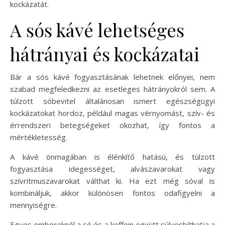
kockázatát.
A sós kávé lehetséges
hátrányai és kockázatai
Bár a sós kávé fogyasztásának lehetnek előnyei, nem
szabad megfeledkezni az esetleges hátrányokról sem. A
túlzott sóbevitel általánosan ismert egészségügyi
kockázatokat hordoz, például magas vérnyomást, szív- és
érrendszeri betegségeket okozhat, így fontos a
mértékletesség.
A kávé önmagában is élénkítő hatású, és túlzott
fogyasztása idegességet, alvászavarokat vagy
szívritmuszavarokat válthat ki. Ha ezt még sóval is
kombináljuk, akkor különösen fontos odafigyelni a
mennyiségre.
Egyes embereknél a só és a koffein együtt súlyosbíthatja a