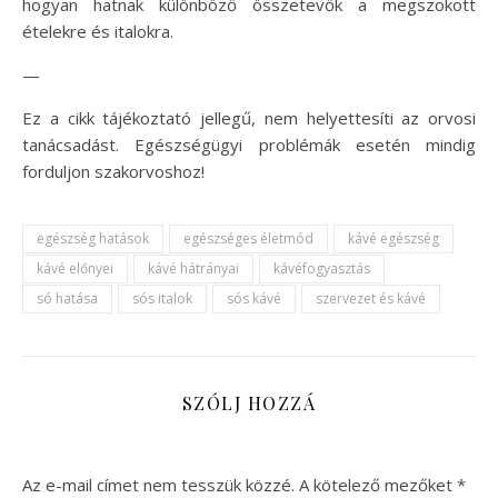
hogyan hatnak különböző összetevők a megszokott
ételekre és italokra.
—
Ez a cikk tájékoztató jellegű, nem helyettesíti az orvosi
tanácsadást. Egészségügyi problémák esetén mindig
forduljon szakorvoshoz!
egészség hatások
egészséges életmód
kávé egészség
kávé előnyei
kávé hátrányai
kávéfogyasztás
só hatása
sós italok
sós kávé
szervezet és kávé
SZÓLJ HOZZÁ
Az e-mail címet nem tesszük közzé.
A kötelező mezőket
*