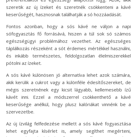
szeretik az új ízeket és szeretnék csökkenteni a kávé
keserűségét, hasznosnak találhatják a só hozzáadását.
Fontos azonban, hogy a sós kávé ne váljon a napi
sófogyasztás fő forrásává, hiszen a túl sok só számos
egészségügyi problémához vezethet. Az egészséges
táplálkozás részeként a sót érdemes mértékkel használni,
és inkább természetes, feldolgozatlan élelmiszerekkel
pótolni az ízeket.
A sós kávé különösen jó alternatíva lehet azok számára,
akik kerülik a cukrot vagy a különféle édesítőszereket, de
mégis szeretnének egy kicsit lágyabb, kellemesebb ízű
kávét inni. Ezzel a módszerrel csökkenthető a kávé
keserűsége anélkül, hogy plusz kalóriákat vinnénk be a
szervezetbe.
Az új ízvilág felfedezése mellett a sós kávé fogyasztása
lehet egyfajta kísérlet is, amely segíthet megérteni,