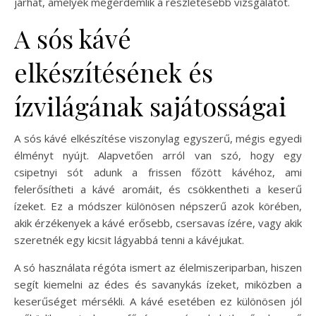
járhat, amelyek megérdemlik a részletesebb vizsgálatot.
A sós kávé
elkészítésének és
ízvilágának sajátosságai
A sós kávé elkészítése viszonylag egyszerű, mégis egyedi
élményt nyújt. Alapvetően arról van szó, hogy egy
csipetnyi sót adunk a frissen főzött kávéhoz, ami
felerősítheti a kávé aromáit, és csökkentheti a keserű
ízeket. Ez a módszer különösen népszerű azok körében,
akik érzékenyek a kávé erősebb, csersavas ízére, vagy akik
szeretnék egy kicsit lágyabbá tenni a kávéjukat.
A só használata régóta ismert az élelmiszeriparban, hiszen
segít kiemelni az édes és savanykás ízeket, miközben a
keserűséget mérsékli. A kávé esetében ez különösen jól