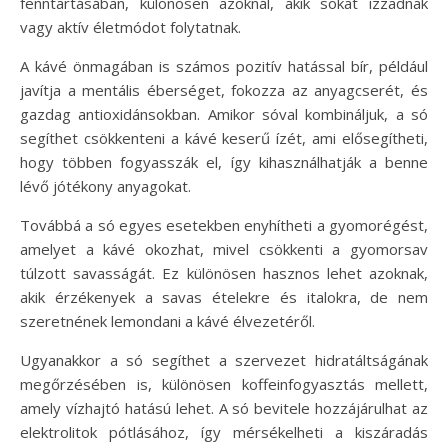
fenntartásában, különösen azoknál, akik sokat izzadnak
vagy aktív életmódot folytatnak.
A kávé önmagában is számos pozitív hatással bír, például
javítja a mentális éberséget, fokozza az anyagcserét, és
gazdag antioxidánsokban. Amikor sóval kombináljuk, a só
segíthet csökkenteni a kávé keserű ízét, ami elősegítheti,
hogy többen fogyasszák el, így kihasználhatják a benne
lévő jótékony anyagokat.
Továbbá a só egyes esetekben enyhítheti a gyomorégést,
amelyet a kávé okozhat, mivel csökkenti a gyomorsav
túlzott savasságát. Ez különösen hasznos lehet azoknak,
akik érzékenyek a savas ételekre és italokra, de nem
szeretnének lemondani a kávé élvezetéről.
Ugyanakkor a só segíthet a szervezet hidratáltságának
megőrzésében is, különösen koffeinfogyasztás mellett,
amely vízhajtó hatású lehet. A só bevitele hozzájárulhat az
elektrolitok pótlásához, így mérsékelheti a kiszáradás