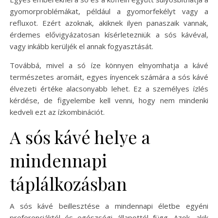
gyomorproblémákat, például a gyomorfekélyt vagy a
refluxot. Ezért azoknak, akiknek ilyen panaszaik vannak,
érdemes elővigyázatosan kísérletezniük a sós kávéval,
vagy inkább kerüljék el annak fogyasztását.
Továbbá, mivel a só íze könnyen elnyomhatja a kávé
természetes aromáit, egyes ínyencek számára a sós kávé
élvezeti értéke alacsonyabb lehet. Ez a személyes ízlés
kérdése, de figyelembe kell venni, hogy nem mindenki
kedveli ezt az ízkombinációt.
A sós kávé helye a
mindennapi
táplálkozásban
A sós kávé beillesztése a mindennapi életbe egyéni
preferenciáktól és egészségi állapottól függ. Azok, akik