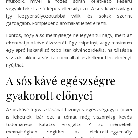
működik, mivel a főzés során keletkező keserű
vegyületeket a só képes ellensúlyozni. A sós kávé ízvilága
így kiegyensúlyozottabbá válik, és sokak szerint
gazdagabb, komplexebb aromákat lehet érezni.
Fontos, hogy a só mennyisége ne legyen túl nagy, mert az
elronthatja a kávé élvezetét. Egy csipetnyi, vagy maximum
egy apró kiskanál só több liter kávéhoz ideális, ha túlzásba
visszük, akkor a sós íz dominálhat és kellemetlen élményt
nyújthat.
A sós kávé egészségre
gyakorolt előnyei
A sós kávé fogyasztásának bizonyos egészségügyi előnyei
is lehetnek, bár ezt a témát még viszonylag kevés
tudományos kutatás vizsgálta. A só mérsékelt
mennyiségben segíthet az elektrolit-egyensúly