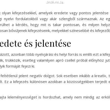
2026.01.24.
 olyan kifejezésekkel, amelyek eredete vagy pontos jelentés
régi nyelvi fordulatokból vagy akár szlengből származnak. Az 
erülhet a kérdés, hogy mit is takar pontosan, és milyen hel
osan bővüljenek kifejezéseink, melyekkel színesebbé és kifejező
edete és jelentése
zott, azonban több nyelvjárási és helyi forrás is említi ezt a kif
ik, trükközik, esetleg valamilyen apró csellel próbál előnyhöz ju
ik formáját fejezi ki.
ltétlenül jelent negatív dolgot. Sok esetben inkább a kreatív, t
t. Ez a kifejezés különösen azokban a közösségekben terjedt el
fajta leleményességet is hordozhat, amely nem mindig az erköl