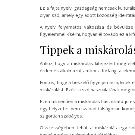
Ez a fajta nyelvi gazdagság nemcsak kulturáli
olyan szó, amely egy adott közösség identitá
A nyelv folyamatos változása és bővülése a
figyelemmel kísérni, hogyan él tovább ez a ki
Tippek a miskárolá
Ahhoz, hogy a miskárolás kifejezést megfelel
érdemes alkalmazni, amikor a furfang, a lele
Fontos, hogy a beszélő figyeljen arra, kinek
miskárolást. Ezért a szó használatának megfont
Ezen túlmenően a miskárolás használata jó es
egy helyzetet nem szabad túlságosan komolya
szigorúan szabályos.
Összességében tehát a miskárolás egy soko
beszélgetések színesebbé tételéhez.