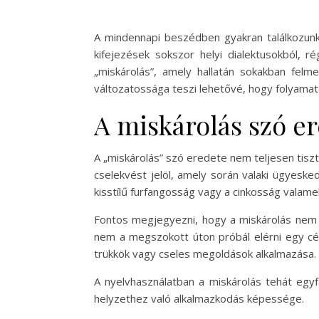
A mindennapi beszédben gyakran találkozunk
kifejezések sokszor helyi dialektusokból, 
„miskárolás”, amely hallatán sokakban felm
változatossága teszi lehetővé, hogy folyamat
A miskárolás szó er
A „miskárolás” szó eredete nem teljesen tisztá
cselekvést jelöl, amely során valaki ügyesked
kisstílű furfangosság vagy a cinkosság valamely
Fontos megjegyezni, hogy a miskárolás nem fe
nem a megszokott úton próbál elérni egy cél
trükkök vagy cseles megoldások alkalmazása.
A nyelvhasználatban a miskárolás tehát egy
helyzethez való alkalmazkodás képessége.