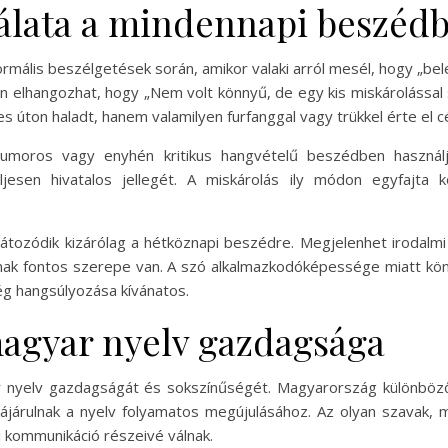
álata a mindennapi beszéd
formális beszélgetések során, amikor valaki arról mesél, hogy „be
n elhangozhat, hogy „Nem volt könnyű, de egy kis miskárolással si
úton haladt, hanem valamilyen furfanggal vagy trükkel érte el cé
umoros vagy enyhén kritikus hangvételű beszédben használjuk
sen hivatalos jellegét. A miskárolás ily módon egyfajta k
átozódik kizárólag a hétköznapi beszédre. Megjelenhet irodalm
atnak fontos szerepe van. A szó alkalmazkodóképessége miatt kö
g hangsúlyozása kívánatos.
magyar nyelv gazdagsága
r nyelv gazdagságát és sokszínűségét. Magyarország különböző 
ájárulnak a nyelv folyamatos megújulásához. Az olyan szavak, m
 kommunikáció részeivé válnak.