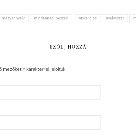
magyar nyelv
mindennapi beszéd
miskárolás
nyelvészet
n
SZÓLJ HOZZÁ
ző mezőket
*
karakterrel jelöltük