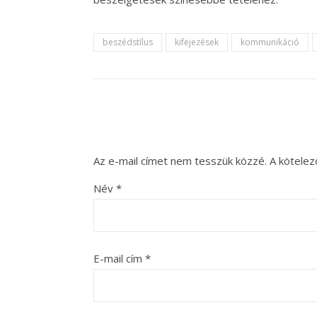
beszédstílus
kifejezések
kommunikáció
Az e-mail címet nem tesszük közzé.
A kötele
Név
*
E-mail cím
*