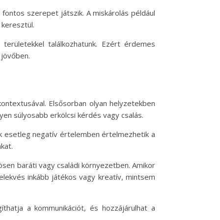
 fontos szerepet játszik. A miskárolás például
keresztül.
 területekkel találkozhatunk. Ezért érdemes
 jövőben.
 kontextusával. Elsősorban olyan helyzetekben
yen súlyosabb erkölcsi kérdés vagy csalás.
ók esetleg negatív értelemben értelmezhetik a
kat.
ösen baráti vagy családi környezetben. Amikor
elekvés inkább játékos vagy kreatív, mintsem
thatja a kommunikációt, és hozzájárulhat a