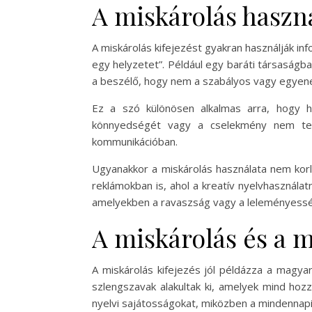
A miskárolás haszn
A miskárolás kifejezést gyakran használják in
egy helyzetet”. Például egy baráti társaságba
a beszélő, hogy nem a szabályos vagy egyenes 
Ez a szó különösen alkalmas arra, hogy h
könnyedségét vagy a cselekmény nem telje
kommunikációban.
Ugyanakkor a miskárolás használata nem korl
reklámokban is, ahol a kreatív nyelvhasznál
amelyekben a ravaszság vagy a leleményessé
A miskárolás és a 
A miskárolás kifejezés jól példázza a magya
szlengszavak alakultak ki, amelyek mind hozz
nyelvi sajátosságokat, miközben a mindennapi