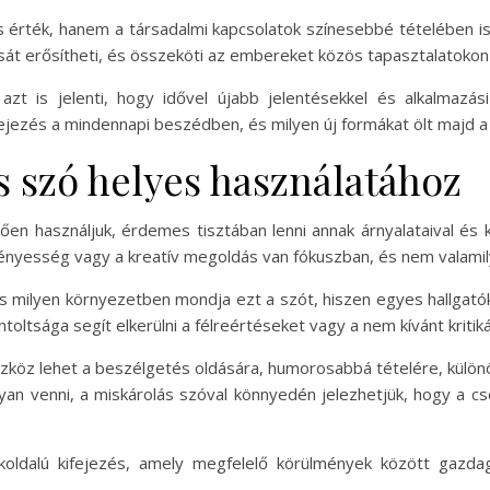
s érték, hanem a társadalmi kapcsolatok színesebbé tételében is
sát erősítheti, és összeköti az embereket közös tapasztalatokon 
zt is jelenti, hogy idővel újabb jelentésekkel és alkalmazási
fejezés a mindennapi beszédben, és milyen új formákat ölt majd a
s szó helyes használatához
ően használjuk, érdemes tisztában lenni annak árnyalataival és
ményesség vagy a kreatív megoldás van fókuszban, és nem valamil
 és milyen környezetben mondja ezt a szót, hiszen egyes hallgat
oltsága segít elkerülni a félreértéseket vagy a nem kívánt kritiká
zköz lehet a beszélgetés oldására, humorosabbá tételére, külön
n venni, a miskárolás szóval könnyedén jelezhetjük, hogy a cs
ldalú kifejezés, amely megfelelő körülmények között gazdagí