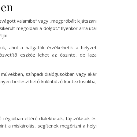
ben
levágott valamibe” vagy „megpróbált kijátszani
került megoldani a dolgot.” Ilyenkor arra utal
lját.
, ahol a hallgatók érzékelhetik a helyzet
özvetítő eszköz lehet az őszinte, de laza
i művekben, színpadi dialógusokban vagy akár
nnyen beilleszthető különböző kontextusokba,
régióiban eltérő dialektusok, tájszólások és
int a miskárolás, segítenek megőrizni a helyi