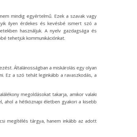
e nem mindig egyértelmű. Ezek a szavak vagy
egyik ilyen érdekes és kevésbé ismert szó a
yzetekben használjuk. A nyelv gazdagsága és
bbé tehetjük kommunikációnkat.
ejezést. Általánosságban a miskárolás egy olyan
tni. Ez a szó tehát leginkább a ravaszkodás, a
alálékony megoldásokat takarja, amikor valaki
, ahol a hétköznapi életben gyakori a kisebb
csi megítélés tárgya, hanem inkább az adott