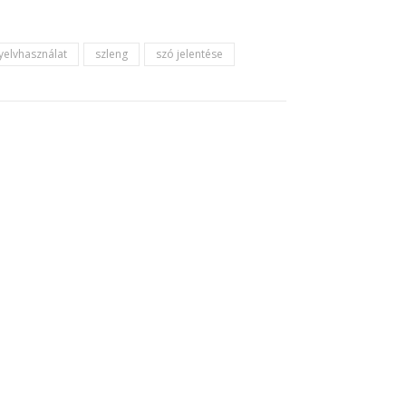
yelvhasználat
szleng
szó jelentése