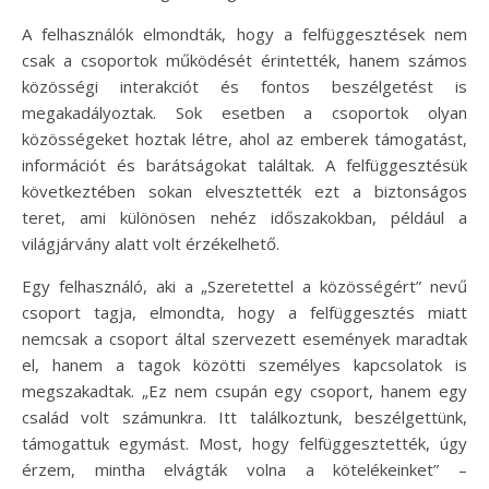
A felhasználók elmondták, hogy a felfüggesztések nem
csak a csoportok működését érintették, hanem számos
közösségi interakciót és fontos beszélgetést is
megakadályoztak. Sok esetben a csoportok olyan
közösségeket hoztak létre, ahol az emberek támogatást,
információt és barátságokat találtak. A felfüggesztésük
következtében sokan elvesztették ezt a biztonságos
teret, ami különösen nehéz időszakokban, például a
világjárvány alatt volt érzékelhető.
Egy felhasználó, aki a „Szeretettel a közösségért” nevű
csoport tagja, elmondta, hogy a felfüggesztés miatt
nemcsak a csoport által szervezett események maradtak
el, hanem a tagok közötti személyes kapcsolatok is
megszakadtak. „Ez nem csupán egy csoport, hanem egy
család volt számunkra. Itt találkoztunk, beszélgettünk,
támogattuk egymást. Most, hogy felfüggesztették, úgy
érzem, mintha elvágták volna a kötelékeinket” –