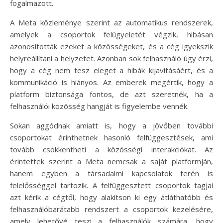
fogalmazott.
A Meta közleménye szerint az automatikus rendszerek,
amelyek a csoportok felügyeletét végzik, hibásan
azonosították ezeket a közösségeket, és a cég igyekszik
helyreállítani a helyzetet. Azonban sok felhasználó úgy érzi,
hogy a cég nem tesz eleget a hibák kijavításáért, és a
kommunikáció is hiányos. Az emberek megértik, hogy a
platform biztonsága fontos, de azt szeretnék, ha a
felhasználói közösség hangját is figyelembe vennék.
Sokan aggódnak amiatt is, hogy a jövőben további
csoportokat érinthetnek hasonló felfüggesztések, ami
tovább csökkentheti a közösségi interakciókat. Az
érintettek szerint a Meta nemcsak a saját platformján,
hanem egyben a társadalmi kapcsolatok terén is
felelősséggel tartozik. A felfüggesztett csoportok tagjai
azt kérik a cégtől, hogy alakítson ki egy átláthatóbb és
felhasználóbarátabb rendszert a csoportok kezelésére,
amely lehetővé teszi a felhasználók számára, hogy