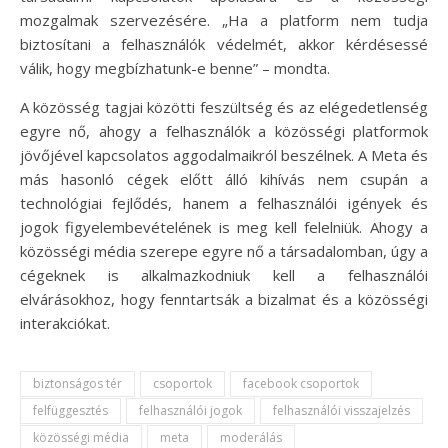
mozgalmak szervezésére. „Ha a platform nem tudja
biztosítani a felhasználók védelmét, akkor kérdésessé
válik, hogy megbízhatunk-e benne” – mondta.
A közösség tagjai közötti feszültség és az elégedetlenség
egyre nő, ahogy a felhasználók a közösségi platformok
jövőjével kapcsolatos aggodalmaikról beszélnek. A Meta és
más hasonló cégek előtt álló kihívás nem csupán a
technológiai fejlődés, hanem a felhasználói igények és
jogok figyelembevételének is meg kell felelniük. Ahogy a
közösségi média szerepe egyre nő a társadalomban, úgy a
cégeknek is alkalmazkodniuk kell a felhasználói
elvárásokhoz, hogy fenntartsák a bizalmat és a közösségi
interakciókat.
biztonságos tér
csoportok
facebook csoportok
felfüggesztés
felhasználói jogok
felhasználói visszajelzés
közösségi média
meta
moderálás