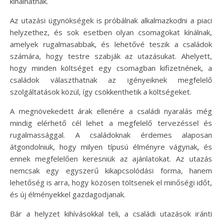
kínálhatnak.
Az utazási ügynökségek is próbálnak alkalmazkodni a piaci
helyzethez, és sok esetben olyan csomagokat kínálnak,
amelyek rugalmasabbak, és lehetővé teszik a családok
számára, hogy testre szabják az utazásukat. Ahelyett,
hogy minden költséget egy csomagban kifizetnének, a
családok választhatnak az igényeiknek megfelelő
szolgáltatások közül, így csökkenthetik a költségeket.
A megnövekedett árak ellenére a családi nyaralás még
mindig elérhető cél lehet a megfelelő tervezéssel és
rugalmassággal. A családoknak érdemes alaposan
átgondolniuk, hogy milyen típusú élményre vágynak, és
ennek megfelelően keresniük az ajánlatokat. Az utazás
nemcsak egy egyszerű kikapcsolódási forma, hanem
lehetőség is arra, hogy közösen töltsenek el minőségi időt,
és új élményekkel gazdagodjanak.
Bár a helyzet kihívásokkal teli, a családi utazások iránti