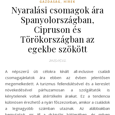
,
GAZDASÁG
HÍREK
Nyaralási csomagok ára
Spanyolországban,
Cipruson és
Törökországban az
egekbe szökött
2025.07.12.
A népszerű úti célokra kínált all-inclusive családi
csomagajánlatok ára ebben az évben jelentősen
megemelkedett. A turizmus fellendülésével és a kereslet
növekedésével párhuzamosan a szolgáltatók is
kénytelenek voltak átértékelni áraikat. Ez a tendencia
különösen érezhető a nyári főszezonban, amikor a családok
a legnagyobb számban utaznak. Az alábbiakban
bemutatjuk, mi áll a drágulás hátterében, és milyen