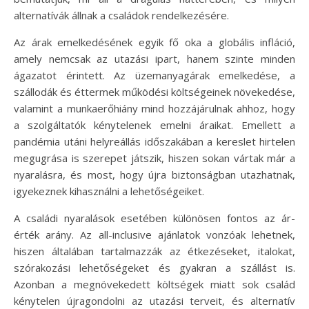
alternatívák állnak a családok rendelkezésére.
Az árak emelkedésének egyik fő oka a globális infláció,
amely nemcsak az utazási ipart, hanem szinte minden
ágazatot érintett. Az üzemanyagárak emelkedése, a
szállodák és éttermek működési költségeinek növekedése,
valamint a munkaerőhiány mind hozzájárulnak ahhoz, hogy
a szolgáltatók kénytelenek emelni áraikat. Emellett a
pandémia utáni helyreállás időszakában a kereslet hirtelen
megugrása is szerepet játszik, hiszen sokan vártak már a
nyaralásra, és most, hogy újra biztonságban utazhatnak,
igyekeznek kihasználni a lehetőségeiket.
A családi nyaralások esetében különösen fontos az ár-
érték arány. Az all-inclusive ajánlatok vonzóak lehetnek,
hiszen általában tartalmazzák az étkezéseket, italokat,
szórakozási lehetőségeket és gyakran a szállást is.
Azonban a megnövekedett költségek miatt sok család
kénytelen újragondolni az utazási terveit, és alternatív