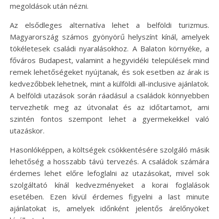
megoldások után nézni.
Az elsődleges alternatíva lehet a belföldi turizmus.
Magyarország számos gyönyörű helyszínt kínál, amelyek
tökéletesek családi nyaralásokhoz. A Balaton környéke, a
főváros Budapest, valamint a hegyvidéki települések mind
remek lehetőségeket nyújtanak, és sok esetben az árak is
kedvezőbbek lehetnek, mint a külföldi all-inclusive ajánlatok.
A belföldi utazások során ráadásul a családok könnyebben
tervezhetik meg az útvonalat és az időtartamot, ami
szintén fontos szempont lehet a gyermekekkel való
utazáskor.
Hasonlóképpen, a költségek csökkentésére szolgáló másik
lehetőség a hosszabb távú tervezés. A családok számára
érdemes lehet előre lefoglalni az utazásokat, mivel sok
szolgáltató kínál kedvezményeket a korai foglalások
esetében. Ezen kívül érdemes figyelni a last minute
ajánlatokat is, amelyek időnként jelentős árelőnyöket