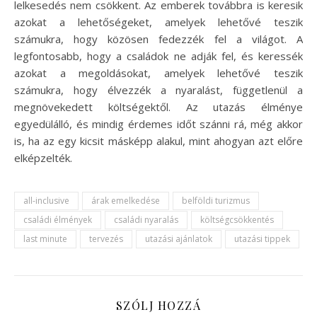
lelkesedés nem csökkent. Az emberek továbbra is keresik
azokat a lehetőségeket, amelyek lehetővé teszik
számukra, hogy közösen fedezzék fel a világot. A
legfontosabb, hogy a családok ne adják fel, és keressék
azokat a megoldásokat, amelyek lehetővé teszik
számukra, hogy élvezzék a nyaralást, függetlenül a
megnövekedett költségektől. Az utazás élménye
egyedülálló, és mindig érdemes időt szánni rá, még akkor
is, ha az egy kicsit másképp alakul, mint ahogyan azt előre
elképzelték.
all-inclusive
árak emelkedése
belföldi turizmus
családi élmények
családi nyaralás
költségcsökkentés
last minute
tervezés
utazási ajánlatok
utazási tippek
SZÓLJ HOZZÁ