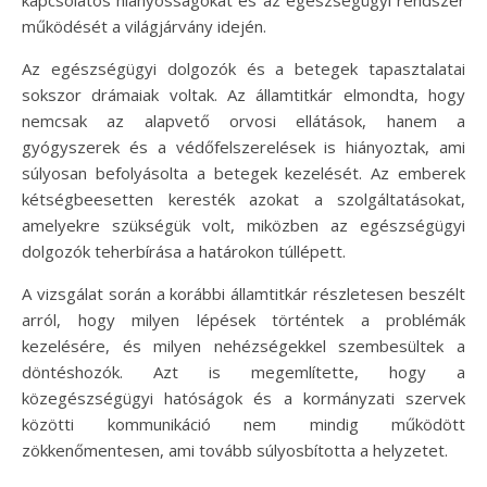
kapcsolatos hiányosságokat és az egészségügyi rendszer
működését a világjárvány idején.
Az egészségügyi dolgozók és a betegek tapasztalatai
sokszor drámaiak voltak. Az államtitkár elmondta, hogy
nemcsak az alapvető orvosi ellátások, hanem a
gyógyszerek és a védőfelszerelések is hiányoztak, ami
súlyosan befolyásolta a betegek kezelését. Az emberek
kétségbeesetten keresték azokat a szolgáltatásokat,
amelyekre szükségük volt, miközben az egészségügyi
dolgozók teherbírása a határokon túllépett.
A vizsgálat során a korábbi államtitkár részletesen beszélt
arról, hogy milyen lépések történtek a problémák
kezelésére, és milyen nehézségekkel szembesültek a
döntéshozók. Azt is megemlítette, hogy a
közegészségügyi hatóságok és a kormányzati szervek
közötti kommunikáció nem mindig működött
zökkenőmentesen, ami tovább súlyosbította a helyzetet.