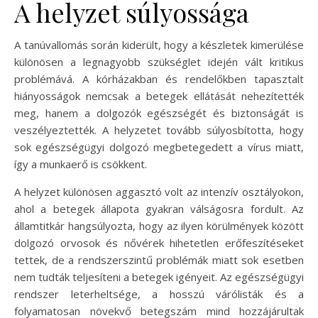
A helyzet súlyossága
A tanúvallomás során kiderült, hogy a készletek kimerülése
különösen a legnagyobb szükséglet idején vált kritikus
problémává. A kórházakban és rendelőkben tapasztalt
hiányosságok nemcsak a betegek ellátását nehezítették
meg, hanem a dolgozók egészségét és biztonságát is
veszélyeztették. A helyzetet tovább súlyosbította, hogy
sok egészségügyi dolgozó megbetegedett a vírus miatt,
így a munkaerő is csökkent.
A helyzet különösen aggasztó volt az intenzív osztályokon,
ahol a betegek állapota gyakran válságosra fordult. Az
államtitkár hangsúlyozta, hogy az ilyen körülmények között
dolgozó orvosok és nővérek hihetetlen erőfeszítéseket
tettek, de a rendszerszintű problémák miatt sok esetben
nem tudták teljesíteni a betegek igényeit. Az egészségügyi
rendszer leterheltsége, a hosszú várólisták és a
folyamatosan növekvő betegszám mind hozzájárultak