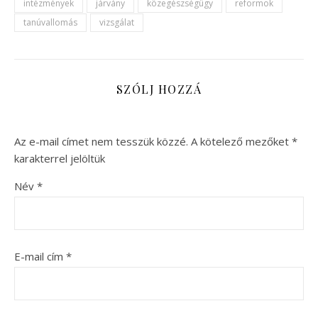
intézmények
járvány
közegészségügy
reformok
tanúvallomás
vizsgálat
SZÓLJ HOZZÁ
Az e-mail címet nem tesszük közzé.
A kötelező mezőket
*
karakterrel jelöltük
Név
*
E-mail cím
*