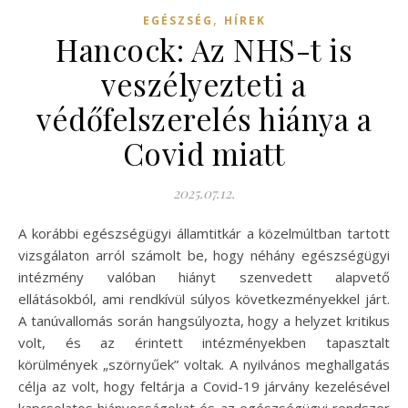
,
EGÉSZSÉG
HÍREK
Hancock: Az NHS-t is
veszélyezteti a
védőfelszerelés hiánya a
Covid miatt
2025.07.12.
A korábbi egészségügyi államtitkár a közelmúltban tartott
vizsgálaton arról számolt be, hogy néhány egészségügyi
intézmény valóban hiányt szenvedett alapvető
ellátásokból, ami rendkívül súlyos következményekkel járt.
A tanúvallomás során hangsúlyozta, hogy a helyzet kritikus
volt, és az érintett intézményekben tapasztalt
körülmények „szörnyűek” voltak. A nyilvános meghallgatás
célja az volt, hogy feltárja a Covid-19 járvány kezelésével