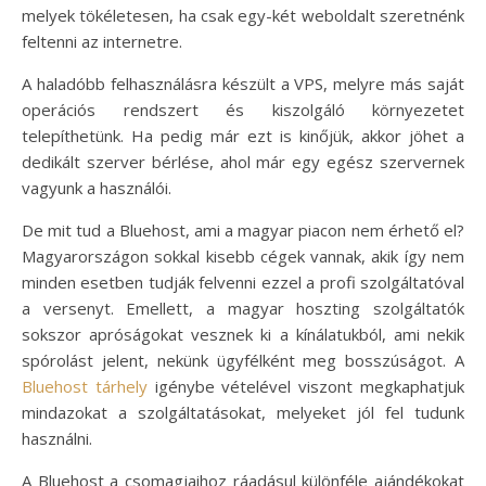
melyek tökéletesen, ha csak egy-két weboldalt szeretnénk
feltenni az internetre.
A haladóbb felhasználásra készült a VPS, melyre más saját
operációs rendszert és kiszolgáló környezetet
telepíthetünk. Ha pedig már ezt is kinőjük, akkor jöhet a
dedikált szerver bérlése, ahol már egy egész szervernek
vagyunk a használói.
De mit tud a Bluehost, ami a magyar piacon nem érhető el?
Magyarországon sokkal kisebb cégek vannak, akik így nem
minden esetben tudják felvenni ezzel a profi szolgáltatóval
a versenyt. Emellett, a magyar hoszting szolgáltatók
sokszor apróságokat vesznek ki a kínálatukból, ami nekik
spórolást jelent, nekünk ügyfélként meg bosszúságot. A
Bluehost tárhely
igénybe vételével viszont megkaphatjuk
mindazokat a szolgáltatásokat, melyeket jól fel tudunk
használni.
A Bluehost a csomagjaihoz ráadásul különféle ajándékokat