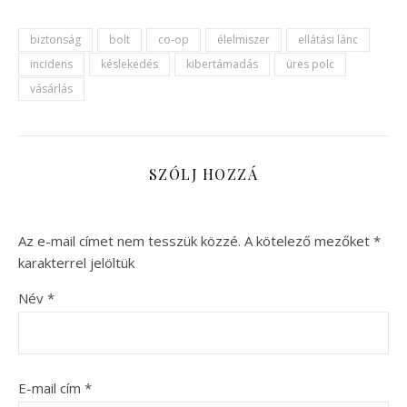
biztonság
bolt
co-op
élelmiszer
ellátási lánc
incidens
késlekedés
kibertámadás
üres polc
vásárlás
SZÓLJ HOZZÁ
Az e-mail címet nem tesszük közzé.
A kötelező mezőket
*
karakterrel jelöltük
Név
*
E-mail cím
*