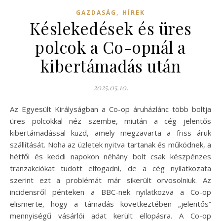
,
GAZDASÁG
HÍREK
Késlekedések és üres
polcok a Co-opnál a
kibertámadás után
2025.05.10.
Az Egyesült Királyságban a Co-op áruházlánc több boltja
üres polcokkal néz szembe, miután a cég jelentős
kibertámadással küzd, amely megzavarta a friss áruk
szállítását. Noha az üzletek nyitva tartanak és működnek, a
hétfői és keddi napokon néhány bolt csak készpénzes
tranzakciókat tudott elfogadni, de a cég nyilatkozata
szerint ezt a problémát már sikerült orvosolniuk. Az
incidensről pénteken a BBC-nek nyilatkozva a Co-op
elismerte, hogy a támadás következtében „jelentős”
mennyiségű vásárlói adat került ellopásra. A Co-op