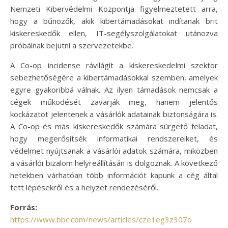
Nemzeti Kibervédelmi Központja figyelmeztetett arra,
hogy a bűnözők, akik kibertámadásokat indítanak brit
kiskereskedők ellen, IT-segélyszolgálatokat utánozva
próbálnak bejutni a szervezetekbe.
A Co-op incidense rávilágít a kiskereskedelmi szektor
sebezhetőségére a kibertámadásokkal szemben, amelyek
egyre gyakoribbá válnak. Az ilyen támadások nemcsak a
cégek működését zavarják meg, hanem jelentős
kockázatot jelentenek a vásárlók adatainak biztonságára is.
A Co-op és más kiskereskedők számára sürgető feladat,
hogy megerősítsék informatikai rendszereiket, és
védelmet nyújtsanak a vásárlói adatok számára, miközben
a vásárlói bizalom helyreállításán is dolgoznak. A következő
hetekben várhatóan több információt kapunk a cég által
tett lépésekről és a helyzet rendezéséről.
Forrás:
https://www.bbc.com/news/articles/cze1eg3z307o