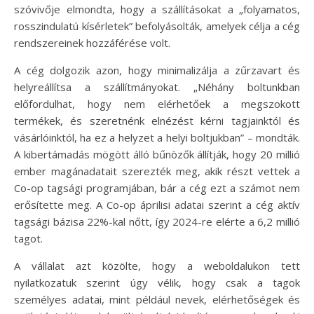
szóvivője elmondta, hogy a szállításokat a „folyamatos,
rosszindulatú kísérletek” befolyásolták, amelyek célja a cég
rendszereinek hozzáférése volt.
A cég dolgozik azon, hogy minimalizálja a zűrzavart és
helyreállítsa a szállítmányokat. „Néhány boltunkban
előfordulhat, hogy nem elérhetőek a megszokott
termékek, és szeretnénk elnézést kérni tagjainktól és
vásárlóinktól, ha ez a helyzet a helyi boltjukban” – mondták.
A kibertámadás mögött álló bűnözők állítják, hogy 20 millió
ember magánadatait szerezték meg, akik részt vettek a
Co-op tagsági programjában, bár a cég ezt a számot nem
erősítette meg. A Co-op áprilisi adatai szerint a cég aktív
tagsági bázisa 22%-kal nőtt, így 2024-re elérte a 6,2 millió
tagot.
A vállalat azt közölte, hogy a weboldalukon tett
nyilatkozatuk szerint úgy vélik, hogy csak a tagok
személyes adatai, mint például nevek, elérhetőségek és