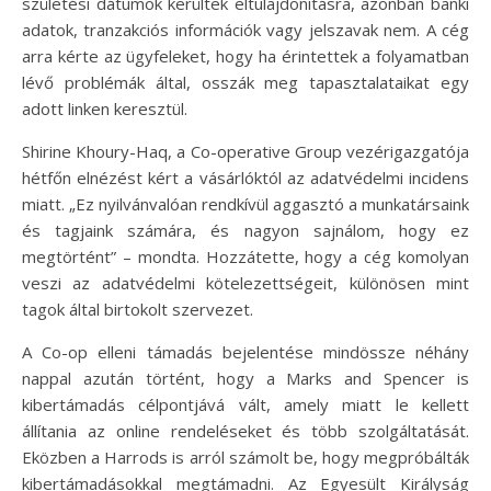
születési dátumok kerültek eltulajdonításra, azonban banki
adatok, tranzakciós információk vagy jelszavak nem. A cég
arra kérte az ügyfeleket, hogy ha érintettek a folyamatban
lévő problémák által, osszák meg tapasztalataikat egy
adott linken keresztül.
Shirine Khoury-Haq, a Co-operative Group vezérigazgatója
hétfőn elnézést kért a vásárlóktól az adatvédelmi incidens
miatt. „Ez nyilvánvalóan rendkívül aggasztó a munkatársaink
és tagjaink számára, és nagyon sajnálom, hogy ez
megtörtént” – mondta. Hozzátette, hogy a cég komolyan
veszi az adatvédelmi kötelezettségeit, különösen mint
tagok által birtokolt szervezet.
A Co-op elleni támadás bejelentése mindössze néhány
nappal azután történt, hogy a Marks and Spencer is
kibertámadás célpontjává vált, amely miatt le kellett
állítania az online rendeléseket és több szolgáltatását.
Eközben a Harrods is arról számolt be, hogy megpróbálták
kibertámadásokkal megtámadni. Az Egyesült Királyság