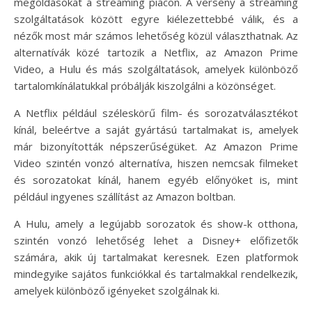
megoldásokat a streaming piacon. A verseny a streaming
szolgáltatások között egyre kiélezettebbé válik, és a
nézők most már számos lehetőség közül választhatnak. Az
alternatívák közé tartozik a Netflix, az Amazon Prime
Video, a Hulu és más szolgáltatások, amelyek különböző
tartalomkínálatukkal próbálják kiszolgálni a közönséget.
A Netflix például széleskörű film- és sorozatválasztékot
kínál, beleértve a saját gyártású tartalmakat is, amelyek
már bizonyították népszerűségüket. Az Amazon Prime
Video szintén vonzó alternatíva, hiszen nemcsak filmeket
és sorozatokat kínál, hanem egyéb előnyöket is, mint
például ingyenes szállítást az Amazon boltban.
A Hulu, amely a legújabb sorozatok és show-k otthona,
szintén vonzó lehetőség lehet a Disney+ előfizetők
számára, akik új tartalmakat keresnek. Ezen platformok
mindegyike sajátos funkciókkal és tartalmakkal rendelkezik,
amelyek különböző igényeket szolgálnak ki.