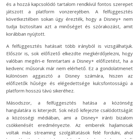
és a hozzá kapcsolódó tartalom rendkívül fontos szerepet
játszott a platform vonzerejében. A felfüggesztés
következtében sokan úgy érezték, hogy a Disney+ nem
tudja biztosítani azt a minőséget és szórakozást, amit
korábban nyújtott.
A felfüggesztés hatásait több irányból is vizsgálhatjuk.
Először is, sok előfizető elkezdte megkérdőjelezni, hogy
valóban megéri-e fenntartani a Disney+ előfizetést, ha a
kedvenc műsoruk már nem elérhető. Ez a gondolatmenet
különösen aggasztó a Disney számára, hiszen az
előfizetők hűsége és elégedettsége kulcsfontosságú a
platform hosszú távú sikeréhez.
Másodszor, a felfüggesztés hatása a közönség
hangulatára is kiterjedt. Sok néző kifejezte csalódottságát
a közösségi médiában, ami a Disney+ iránti bizalom
csökkenését eredményezte. Az emberek hajlamosak
voltak más streaming szolgáltatások felé fordulni, ahol