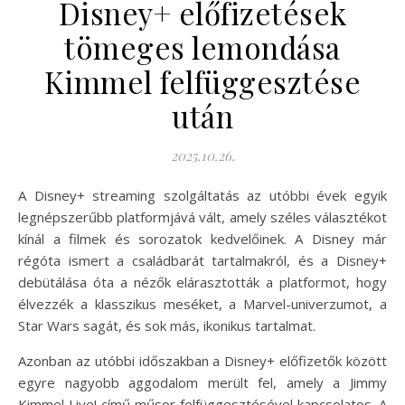
Disney+ előfizetések
tömeges lemondása
Kimmel felfüggesztése
után
2025.10.26.
A Disney+ streaming szolgáltatás az utóbbi évek egyik
legnépszerűbb platformjává vált, amely széles választékot
kínál a filmek és sorozatok kedvelőinek. A Disney már
régóta ismert a családbarát tartalmakról, és a Disney+
debütálása óta a nézők elárasztották a platformot, hogy
élvezzék a klasszikus meséket, a Marvel-univerzumot, a
Star Wars sagát, és sok más, ikonikus tartalmat.
Azonban az utóbbi időszakban a Disney+ előfizetők között
egyre nagyobb aggodalom merült fel, amely a Jimmy
Kimmel Live! című műsor felfüggesztésével kapcsolatos. A