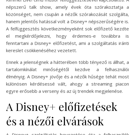
népszerű talk show, amely évek óta szórakoztatja a
közönséget, nem csupán a nézők szórakozását szolgálta,
hanem jelentős hatással volt a Disney+ népszerűségére is.
A felfüggesztés következményeként sok előfizető kezdte
el megkérdőjelezni, hogy érdemes-e továbbra is
fenntartani a Disney+ előfizetést, ami a szolgáltatás iránti
kereslet csökkenéséhez vezetett.
Ennek a jelenségnek a hátterében több tényező is állhat, a
tartalomkínálat minőségétől kezdve a felhasználói
élményig. A Disney+ jövője és a nézők hűsége tehát most
különösen kérdésessé vált, ahogy a streaming piacon
egyre erősebb a verseny és az új trendek megjelenése.
A Disney+ előfizetések
és a nézői elvárások
A Disney+ szolgáltatás bevezetése óta a felhasználók