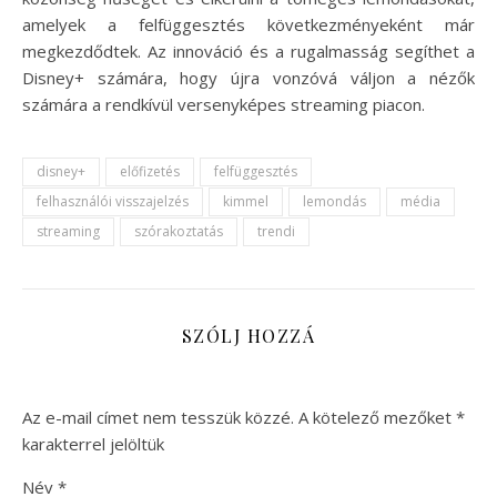
amelyek a felfüggesztés következményeként már
megkezdődtek. Az innováció és a rugalmasság segíthet a
Disney+ számára, hogy újra vonzóvá váljon a nézők
számára a rendkívül versenyképes streaming piacon.
disney+
előfizetés
felfüggesztés
felhasználói visszajelzés
kimmel
lemondás
média
streaming
szórakoztatás
trendi
SZÓLJ HOZZÁ
Az e-mail címet nem tesszük közzé.
A kötelező mezőket
*
karakterrel jelöltük
Név
*