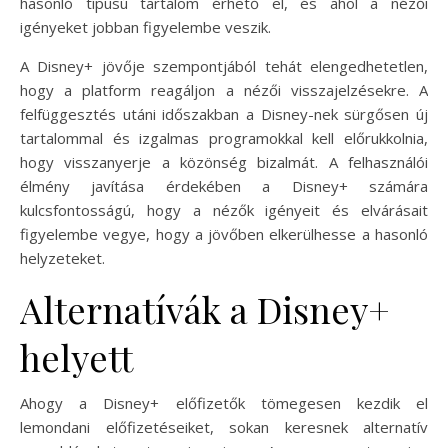
hasonló típusú tartalom érhető el, és ahol a nézői
igényeket jobban figyelembe veszik.
A Disney+ jövője szempontjából tehát elengedhetetlen,
hogy a platform reagáljon a nézői visszajelzésekre. A
felfüggesztés utáni időszakban a Disney-nek sürgősen új
tartalommal és izgalmas programokkal kell előrukkolnia,
hogy visszanyerje a közönség bizalmát. A felhasználói
élmény javítása érdekében a Disney+ számára
kulcsfontosságú, hogy a nézők igényeit és elvárásait
figyelembe vegye, hogy a jövőben elkerülhesse a hasonló
helyzeteket.
Alternatívák a Disney+
helyett
Ahogy a Disney+ előfizetők tömegesen kezdik el
lemondani előfizetéseiket, sokan keresnek alternatív