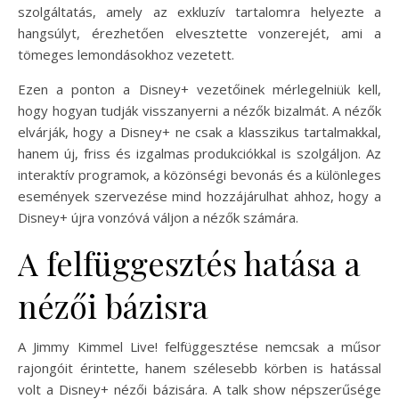
szolgáltatás, amely az exkluzív tartalomra helyezte a
hangsúlyt, érezhetően elvesztette vonzerejét, ami a
tömeges lemondásokhoz vezetett.
Ezen a ponton a Disney+ vezetőinek mérlegelniük kell,
hogy hogyan tudják visszanyerni a nézők bizalmát. A nézők
elvárják, hogy a Disney+ ne csak a klasszikus tartalmakkal,
hanem új, friss és izgalmas produkciókkal is szolgáljon. Az
interaktív programok, a közönségi bevonás és a különleges
események szervezése mind hozzájárulhat ahhoz, hogy a
Disney+ újra vonzóvá váljon a nézők számára.
A felfüggesztés hatása a
nézői bázisra
A Jimmy Kimmel Live! felfüggesztése nemcsak a műsor
rajongóit érintette, hanem szélesebb körben is hatással
volt a Disney+ nézői bázisára. A talk show népszerűsége