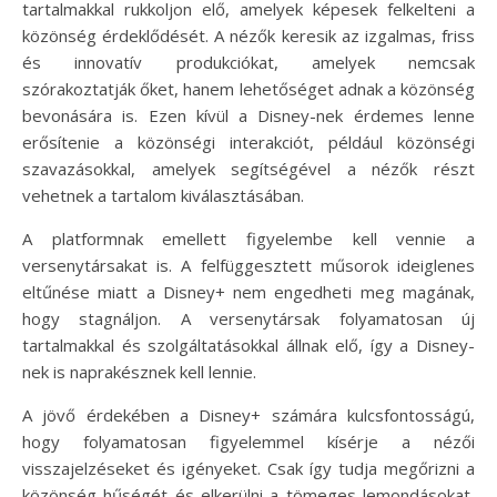
tartalmakkal rukkoljon elő, amelyek képesek felkelteni a
közönség érdeklődését. A nézők keresik az izgalmas, friss
és innovatív produkciókat, amelyek nemcsak
szórakoztatják őket, hanem lehetőséget adnak a közönség
bevonására is. Ezen kívül a Disney-nek érdemes lenne
erősítenie a közönségi interakciót, például közönségi
szavazásokkal, amelyek segítségével a nézők részt
vehetnek a tartalom kiválasztásában.
A platformnak emellett figyelembe kell vennie a
versenytársakat is. A felfüggesztett műsorok ideiglenes
eltűnése miatt a Disney+ nem engedheti meg magának,
hogy stagnáljon. A versenytársak folyamatosan új
tartalmakkal és szolgáltatásokkal állnak elő, így a Disney-
nek is naprakésznek kell lennie.
A jövő érdekében a Disney+ számára kulcsfontosságú,
hogy folyamatosan figyelemmel kísérje a nézői
visszajelzéseket és igényeket. Csak így tudja megőrizni a
közönség hűségét és elkerülni a tömeges lemondásokat,