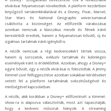
elvárásai folyamatosan növekedtek. A platform kezdetben
lenyűgöző tartalomkínálatával és a Disney, Pixar, Marvel,
Star Wars és National Geographic univerzumaival
csábította a közönséget. Az előfizetők várakozásai
azonban nemcsak a klasszikus mesék és filmek iránti
keresletből eredtek, hanem a folyamatosan bővülő, új és
izgalmas tartalmak iránti igényből is.
A nézők nemcsak a régi kedvenceikért tértek vissza,
hanem új sorozatok, exkluzív tartalmak és különleges
események iránt is érdeklődtek. Azonban, ahogy a Disney+
egyre bővült, úgy a nézők elvárásai is fokozódtak. A Jimmy
Kimmel Live! felfüggesztése azonban sokakban kérdéseket
vetett fel a platform tartalmának sokszínűségével és
minőségével kapcsolatban.
A nézők, akik korábban a Disney+ előfizetését a Kimmel-
show-ra is alapozva választották, most azt tapasztalják,
hogy a kedvenc műsoruk hiányzik. A streaming