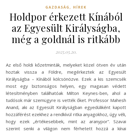
,
GAZDASÁG
HÍREK
Holdpor érkezett Kínából
az Egyesült Királyságba,
még a goldnál is ritkább
2025.05.20.
Az első holdi kőzetminták, melyeket közel ötven év után
hoztak vissza a Földre, megérkeztek az Egyesült
Királyságba – Kínából kölcsönözve. Ezek a kis szemcsék
most egy biztonságos helyen, egy magasan védett
létesítményben találhatóak Milton Keynes-ben, ahol a
tudósok már szemügyre is vették őket. Professor Mahesh
Anand, aki az Egyesült Királyságban egyedüliként kapott
hozzáférést ezekhez a rendkívül ritka anyagokhoz, úgy véli,
hogy ezek „értékesebbek, mint az aranypor”. Szavai
szerint senki a világon nem férhetett hozzá a kínai