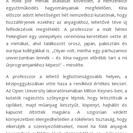
A holdi por minták átadását követően, a nemzetközi
együttműködés hagyományainak megfelelően, Kína
először adott lehetőséget hét nemzetközi kutatónak, hogy
hozzáférjenek ezekhez az anyagokhoz, lehetővé téve új
felfedezések megtételét. A professzor a múlt héten
Pekingben egy ünnepélyes ceremónia keretében vette át
a mintákat, ahol találkozott orosz, japán, pakisztáni és
európai kollégákkal is. „Olyan volt, mintha egy párhuzamos
univerzumban lennék – és Kína nagyon előrébb tart a mi
űrprogramjainkhoz képest” – mesélte.
A professzor a lehető legbiztonságosabb helyen, a
kézipoggyászában vitte haza a rendkívül értékes kincset.
Az Open University laboratóriumában Milton Keynes-ben, a
kutatók ragasztós szőnyegre léptek, hogy letisztítsák a
cipőiket, majd műanyag kesztyűt, köpenyt, hajhálót és
kapucnit öltöttek magukra. A szigorúan védett
környezetben elengedhetetlen a tökéletes tisztaság, hogy
elkerüljék a szennyeződéseket, mivel ha földi anyagok