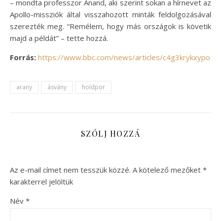
– mondta professzor Anand, aki szerint sokan a hírnevet az
Apollo-missziók által visszahozott minták feldolgozásával
szerezték meg. “Remélem, hogy más országok is követik
majd a példát” – tette hozzá.
Forrás:
https://www.bbc.com/news/articles/c4g3krykxypo
arany
ásvány
holdpor
SZÓLJ HOZZÁ
Az e-mail címet nem tesszük közzé.
A kötelező mezőket
*
karakterrel jelöltük
Név
*