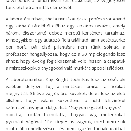
keverednek a földön kívüli részecskékkel, az véglegesen
tönkreteheti a minták elemzését.
A laboratóriumban, ahol a mintákat őrzik, professzor Anand
egy zárható tárolóból előhúz egy zipzáros tasakot, amely
három, ékszertartó doboz méretű konténert tartalmaz.
Mindegyikben egy átlátszó fiola található, amit sötétszürke
por borít. Bár első pillantásra nem tűnik soknak, a
professzor hangsúlyozza, hogy ez a 60 mg elegendő lesz
ahhoz, hogy évekig foglalkozzanak vele, hiszen a csapatuk
a mikroszkopikus anyagokkal való munkára specializálódott.
A laboratóriumban Kay Knight technikus lesz az első, aki
valóban dolgozni fog a mintákon, amikor a fiolákat
megnyitják. 36 éve vág és őröl köveket, de ez lesz az első
alkalom, hogy valami közvetlenül a hold felszínéről
származó anyagon dolgozhat. “Nagyon izgatott vagyok” –
mondta, miután bemutatta, hogyan vág meteorokat
gyémánt vágóval. “De ideges is vagyok, mert nem sok
minta áll rendelkezésre, és nem igazán tudnak újabbat