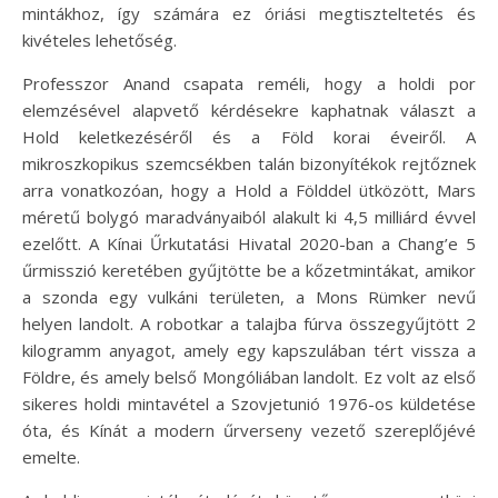
mintákhoz, így számára ez óriási megtiszteltetés és
kivételes lehetőség.
Professzor Anand csapata reméli, hogy a holdi por
elemzésével alapvető kérdésekre kaphatnak választ a
Hold keletkezéséről és a Föld korai éveiről. A
mikroszkopikus szemcsékben talán bizonyítékok rejtőznek
arra vonatkozóan, hogy a Hold a Földdel ütközött, Mars
méretű bolygó maradványaiból alakult ki 4,5 milliárd évvel
ezelőtt. A Kínai Űrkutatási Hivatal 2020-ban a Chang’e 5
űrmisszió keretében gyűjtötte be a kőzetmintákat, amikor
a szonda egy vulkáni területen, a Mons Rümker nevű
helyen landolt. A robotkar a talajba fúrva összegyűjtött 2
kilogramm anyagot, amely egy kapszulában tért vissza a
Földre, és amely belső Mongóliában landolt. Ez volt az első
sikeres holdi mintavétel a Szovjetunió 1976-os küldetése
óta, és Kínát a modern űrverseny vezető szereplőjévé
emelte.