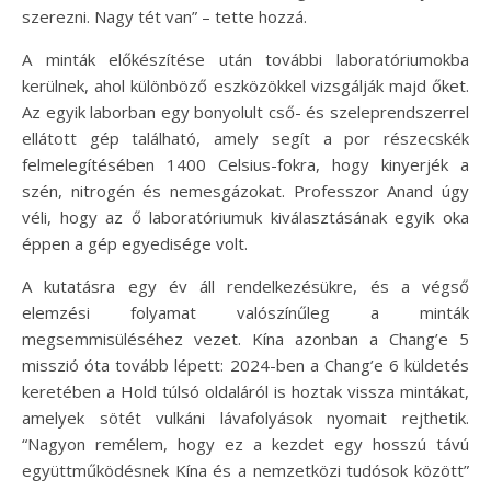
szerezni. Nagy tét van” – tette hozzá.
A minták előkészítése után további laboratóriumokba
kerülnek, ahol különböző eszközökkel vizsgálják majd őket.
Az egyik laborban egy bonyolult cső- és szeleprendszerrel
ellátott gép található, amely segít a por részecskék
felmelegítésében 1400 Celsius-fokra, hogy kinyerjék a
szén, nitrogén és nemesgázokat. Professzor Anand úgy
véli, hogy az ő laboratóriumuk kiválasztásának egyik oka
éppen a gép egyedisége volt.
A kutatásra egy év áll rendelkezésükre, és a végső
elemzési folyamat valószínűleg a minták
megsemmisüléséhez vezet. Kína azonban a Chang’e 5
misszió óta tovább lépett: 2024-ben a Chang’e 6 küldetés
keretében a Hold túlsó oldaláról is hoztak vissza mintákat,
amelyek sötét vulkáni lávafolyások nyomait rejthetik.
“Nagyon remélem, hogy ez a kezdet egy hosszú távú
együttműködésnek Kína és a nemzetközi tudósok között”