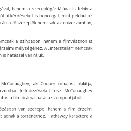
gával, hanem a szereplőgárdájával is felhívta
ófiai kérdéseket is boncolgat, mint például az
során a főszereplők nemcsak az univerzumban,
nemcsak a színpadon, hanem a filmvásznon is
m érzelmi mélységéhez. A „Interstellar” nemcsak
is hatással van rájuk.
McConaughey, aki Cooper űrhajóst alakítja,
verzumban felfedezéseket tesz. McConaughey
tos a film drámai hatása szempontjából.
ajózásban van szerepe, hanem a film érzelmi
éget adnak a történethez. Hathaway karaktere a