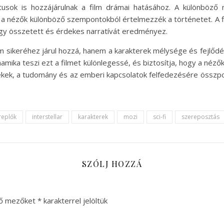
iktusok is hozzájárulnak a film drámai hatásához. A különböz
y a nézők különböző szempontokból értelmezzék a történetet. A f
egy összetett és érdekes narratívát eredményez.
lm sikeréhez járul hozzá, hanem a karakterek mélysége és fejlőd
inamika teszi ezt a filmet különlegessé, és biztosítja, hogy a n
lékek, a tudomány és az emberi kapcsolatok felfedezésére összpont
replők
interstellar
karakterek
mozi
sci-fi
szereposztás
SZÓLJ HOZZÁ
ző mezőket
*
karakterrel jelöltük