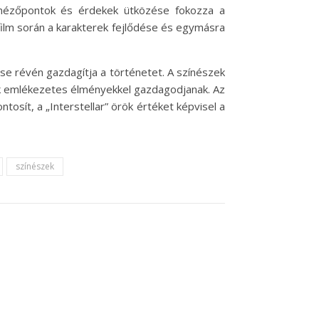
ő nézőpontok és érdekek ütközése fokozza a
ilm során a karakterek fejlődése és egymásra
ése révén gazdagítja a történetet. A színészek
ézők emlékezetes élményekkel gazdagodjanak. Az
osít, a „Interstellar” örök értéket képvisel a
színészek