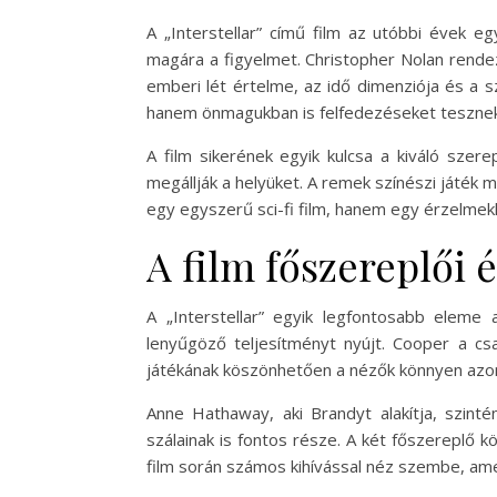
A „Interstellar” című film az utóbbi évek eg
magára a figyelmet. Christopher Nolan rendezé
emberi lét értelme, az idő dimenziója és a 
hanem önmagukban is felfedezéseket tesznek
A film sikerének egyik kulcsa a kiváló sze
megállják a helyüket. A remek színészi játék m
egy egyszerű sci-fi film, hanem egy érzelmekk
A film főszereplői 
A „Interstellar” egyik legfontosabb eleme
lenyűgöző teljesítményt nyújt. Cooper a c
játékának köszönhetően a nézők könnyen azon
Anne Hathaway, aki Brandyt alakítja, szint
szálainak is fontos része. A két főszereplő k
film során számos kihívással néz szembe, amel