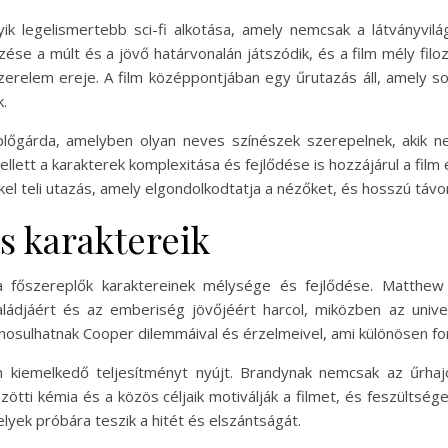
yik legelismertebb sci-fi alkotása, amely nemcsak a látványvilá
se a múlt és a jövő határvonalán játszódik, és a film mély filoz
szerelem ereje. A film középpontjában egy űrutazás áll, amely 
.
replőgárda, amelyben olyan neves színészek szerepelnek, akik 
ellett a karakterek komplexitása és fejlődése is hozzájárul a fil
el teli utazás, amely elgondolkodtatja a nézőket, és hosszú távon 
és karaktereik
 a főszereplők karaktereinek mélysége és fejlődése. Matthew 
saládjáért és az emberiség jövőjéért harcol, miközben az uni
osulhatnak Cooper dilemmáival és érzelmeivel, ami különösen fon
én kiemelkedő teljesítményt nyújt. Brandynak nemcsak az űrh
özötti kémia és a közös céljaik motiválják a filmet, és feszülts
yek próbára teszik a hitét és elszántságát.