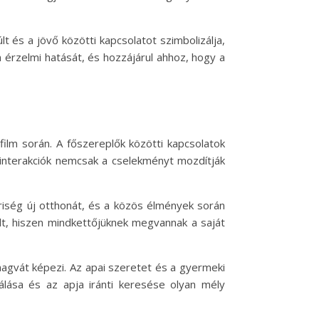
lt és a jövő közötti kapcsolatot szimbolizálja,
lm érzelmi hatását, és hozzájárul ahhoz, hogy a
film során. A főszereplők közötti kapcsolatok
 interakciók nemcsak a cselekményt mozdítják
riség új otthonát, és a közös élmények során
lt, hiszen mindkettőjüknek megvannak a saját
 magvát képezi. Az apai szeretet és a gyermeki
válása és az apja iránti keresése olyan mély