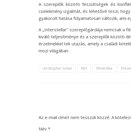
A szereplők közötti feszültségek és konfl
cselekmény izgalmát, és lehetővé teszi, hog
gyakorolt hatása folyamatosan változik, ami 
A „Interstellar” szereplőgárdája nemcsak a fi
kiváló teljesítménye és a szereplők közötti d
érzelmekkel teli utazás, amely a családi köte
mozi világában.
christopher nolan
film
filmkritika
fősze
Az e-mail címet nem tesszük közzé.
A kötele
Név
*