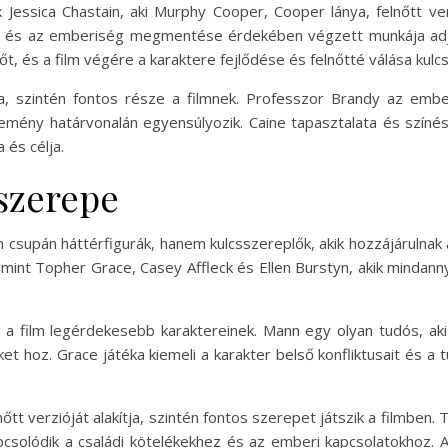
 Jessica Chastain, aki Murphy Cooper, Cooper lánya, felnőtt ver
és és az emberiség megmentése érdekében végzett munkája adja
t, és a film végére a karaktere fejlődése és felnőtté válása kulcs
za, szintén fontos része a filmnek. Professzor Brandy az emb
emény határvonalán egyensúlyozik. Caine tapasztalata és színé
 és célja.
szerepe
m csupán háttérfigurák, hanem kulcsszereplők, akik hozzájárulna
 mint Topher Grace, Casey Affleck és Ellen Burstyn, akik mindan
ke a film legérdekesebb karaktereinek. Mann egy olyan tudós, a
 hoz. Grace játéka kiemeli a karakter belső konfliktusait és a
tt verzióját alakítja, szintén fontos szerepet játszik a filmben. T
csolódik a családi kötelékekhez és az emberi kapcsolatokhoz. 