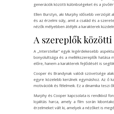
generációk közötti különbségeket és a jövőért
Ellen Burstyn, aki Murphy idősebb verzióját al
és az érzelmi súly, amit a család és a szerete
nézők mélyebben átéljék a karakterek küzdelm
A szereplők között
A „Interstellar” egyik legérdekesebb aspektu
bonyolultsága és a mellékszereplők hatása m
előre, hanem a karakterek fejlődését is segítik
Cooper és Brandynak valódi szövetsége alaku
egyre közelebb kerülnek egymáshoz. Az ő kap
motivációik és félelmeik. Ez a dinamika teszi 
Murphy és Cooper kapcsolata is rendkívül font
lojalitás harca, amely a film során kibonta
érzelmeket vált ki, amelyek a nézőket is megér