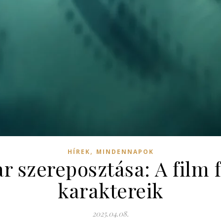
,
HÍREK
MINDENNAPOK
ar szereposztása: A film 
karaktereik
2025.04.08.