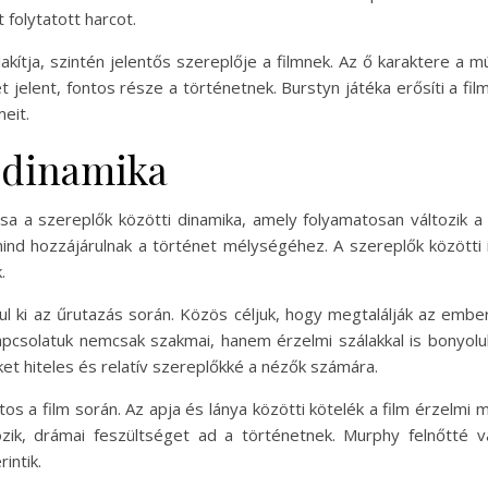
 folytatott harcot.
akítja, szintén jelentős szereplője a filmnek. Az ő karaktere a mú
t jelent, fontos része a történetnek. Burstyn játéka erősíti a fi
eit.
i dinamika
sa a szereplők közötti dinamika, amely folyamatosan változik a 
ind hozzájárulnak a történet mélységéhez. A szereplők közötti
.
l ki az űrutazás során. Közös céljuk, hogy megtalálják az embe
csolatuk nemcsak szakmai, hanem érzelmi szálakkal is bonyolu
őket hiteles és relatív szereplőkké a nézők számára.
os a film során. Az apja és lánya közötti kötelék a film érzelmi
kozik, drámai feszültséget ad a történetnek. Murphy felnőtté 
intik.