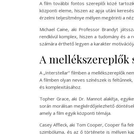
A film további fontos szereplői közé tartozik
központi eleme, hiszen az apja utáni keres
érzelmi teljesítménye mélyen megérinti a néző
Michael Caine, aki Professor Brandyt játss
rendkívül komplex, hiszen a tudomány és a r
számára érthető legyen a karakter motivációja
A mellékszereplők 
A „Interstellar” filmben a mellékszereplők ne
A filmben olyan neves színészek is feltűnnek,
és komplexitásához.
Topher Grace, aki Dr. Mannot alakítja, egyi
során morálisan megkérdőjelezhető döntéseket
amely a film egyik központi témája.
Casey Affleck, aki Tom Cooper, Cooper fia felnő
szimbóluma, és az ő története is mélyen kap